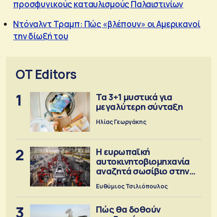
προσφυγικούς καταυλισμούς Παλαιστινίων
Ντόναλντ Τραμπ: Πώς «βλέπουν» οι Αμερικανοί
την δίωξή του
OT Editors
1
Τα 3+1 μυστικά για
μεγαλύτερη σύνταξη
Ηλίας Γεωργάκης
2
Η ευρωπαϊκή
αυτοκινητοβιομηχανία
αναζητά σωσίβιο στην
Κίνα
Ευθύμιος Τσιλιόπουλος
3
Πώς θα δοθούν