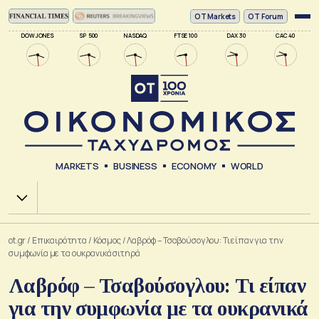
ΟΤ Markets
OT Forum
DOW JONES
SP 500
NASDAQ
FTSE 100
DAX 30
CAC 40
MARKETS
BUSINESS
ECONOMY
WORLD
Χ.Α.
ot.gr
/
Επικαιρότητα
/
Κόσμος
/
Λαβρόφ – Τσαβούσογλου: Τι είπαν για την
συμφωνία με τα ουκρανικά σιτηρά
Λαβρόφ – Τσαβούσογλου: Τι είπαν
για την συμφωνία με τα ουκρανικά