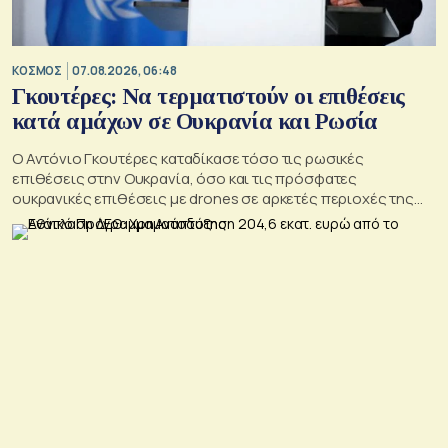
ΚΟΣΜΟΣ
07.08.2026, 06:48
Γκουτέρες: Να τερματιστούν οι επιθέσεις
κατά αμάχων σε Ουκρανία και Ρωσία
Ο Αντόνιο Γκουτέρες καταδίκασε τόσο τις ρωσικές
επιθέσεις στην Ουκρανία, όσο και τις πρόσφατες
ουκρανικές επιθέσεις με drones σε αρκετές περιοχές της
Ρωσίας, οι οποίες προκάλεσαν απώλειες μεταξύ αμάχων και
ζημιές σε μη στρατιωτικές υποδομές.