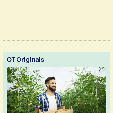
OT Originals