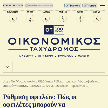
ΟΤ Markets
OT Forum
DOW JONES
SP 500
NASDAQ
FTSE 100
DAX 30
CAC 40
MARKETS
BUSINESS
ECONOMY
WORLD
Χ.Α.
ot.gr
/
Tax
/
Φορολογικά Νέα & Eιδήσεις
/
Ρύθμιση οφειλών: Πώς οι οφειλέτες
μπορούν να επανενταχθούν στις 72 έως 120 δόσεις [παραδείγματα]
Ρύθμιση οφειλών: Πώς οι
οφειλέτες μπορούν να