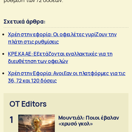
Σχετικά άρθρα:
Χρέη στην εφορία: Οι οφειλέτες γυρίζουν την
πλάτη στις ρυθμίσεις
ΚΡΕ.ΚΑ ΑΕ: Εξετάζονται εναλλακτικές για τη
διευθέτηση των οφειλών
Χρέη στην Εφορία: Ανοιξαν οι πλατφόρμες για τις
36, 72 και 120 δόσεις
OT Editors
1
Μουντιάλ: Ποιοι έβαλαν
«χρυσό γκολ»