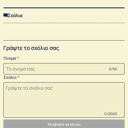
Σχόλια
Γράψτε το σχόλιο σας
Όνομα
0 /50
Σχόλιο
0 /2000
Υποβολή σχολίου