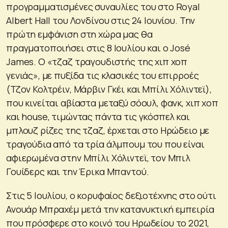
προγραμματισμένες συναυλίες του στο Royal
Albert Hall του Λονδίνου στις 24 Ιουνίου. Την
πρώτη εμφάνιση στη χώρα μας θα
πραγματοποιήσει στις 8 Ιουλίου και ο José
James. Ο «τζαζ τραγουδιστής της χιπ χοπ
γενιάς», με πυξίδα τις κλασικές του επιρροές
(Τζον Κολτρέιν, Μάρβιν Γκέι και Μπίλι Χόλιντεϊ),
που κινείται αβίαστα μεταξύ σόουλ, φανκ, χιπ χοπ
και house, τιμώντας πάντα τις γκόσπελ και
μπλουζ ρίζες της τζαζ, έρχεται στο Ηρώδειο με
τραγούδια από τα τρία άλμπουμ του που είναι
αφιερωμένα στην Μπίλι Χόλιντεϊ, τον Μπιλ
Γουίδερς και την Έρικα Μπαντού.
Στις 5 Ιουλίου, ο κορυφαίος δεξιοτέχνης στο ούτι
Ανουάρ Μπραχέμ μετά την κατανυκτική εμπειρία
που πρόσφερε στο κοινό του Ηρωδείου το 2021,