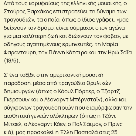
Από τους κορυφαίους της ελληνικής μουσικής, ο
Σταύρος Ξαρχάκος επιστρατεύει τη δύναμη των
τραγουδιών, τα οποία, όπως ο ίδιος γράφει, «μας
δείχνουν τον δρόμο, είναι σύμμαχοι στον αγώνα
για μια καλύτερη ζωή και διώχνουν τον φόβο», με
οδηγούς αγαπημένους ερμηνευτές: τη Μαρία
Φαραντούρη, τον Γιάννη Κότσιρα και την Ηρώ Σαΐα
(18/6).
Σ’ ένα ταξίδι στην αμερικανική μουσική
παράδοση, μέσα από τραγούδια θρυλικών
δημιουργών (όπως ο Κόουλ Πόρτερ, ο Τζορτζ
Γκέρσουιν και ο Λέοναρντ Μπέρνσταϊν), αλλά και
σύγχρονων τραγουδοποιών που διαμόρφωσαν την
αισθητική γενεών ολόκληρων (όπως η Τζόνι
Μίτσελ, ο Λέοναρντ Κόεν, ο Πολ Σάιμον, ο Πρινς
κ.ά), μάς προσκαλεί η Έλλη Πασπαλά στις 25