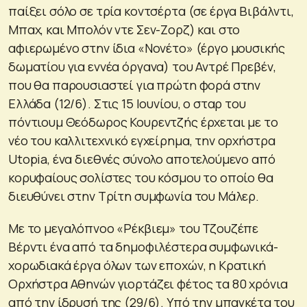
παίξει σόλο σε τρία κοντσέρτα (σε έργα Βιβάλντι,
Μπαχ, και Μπολόν ντε Σεν-Ζορζ) και στο
αφιερωμένο στην ίδια «Νονέτο» (έργο μουσικής
δωματίου για εννέα όργανα) του Αντρέ Πρεβέν,
που θα παρουσιαστεί για πρώτη φορά στην
Ελλάδα (12/6). Στις 15 Ιουνίου, ο σταρ του
πόντιουμ Θεόδωρος Κουρεντζής έρχεται με το
νέο του καλλιτεχνικό εγχείρημα, την ορχήστρα
Utopia, ένα διεθνές σύνολο αποτελούμενο από
κορυφαίους σολίστες του κόσμου το οποίο θα
διευθύνει στην Τρίτη συμφωνία του Μάλερ.
Με το μεγαλόπνοο «Ρέκβιεμ» του Τζουζέπε
Βέρντι ένα από τα δημοφιλέστερα συμφωνικά-
χορωδιακά έργα όλων των εποχών, η Κρατική
Ορχήστρα Αθηνών γιορτάζει φέτος τα 80 χρόνια
από την ίδρυσή της (29/6). Υπό την μπαγκέτα του