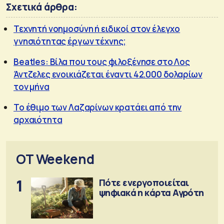
Σχετικά άρθρα:
Τεχνητή νοημοσύνη ή ειδικοί στον έλεγχο
γνησιότητας έργων τέχνης;
Beatles: Βίλα που τους φιλοξένησε στο Λος
Άντζελες ενοικιάζεται έναντι 42.000 δολαρίων
τον μήνα
Το έθιμο των Λαζαρίνων κρατάει από την
αρχαιότητα
OT Weekend
1
Πότε ενεργοποιείται
ψηφιακά η κάρτα Αγρότη