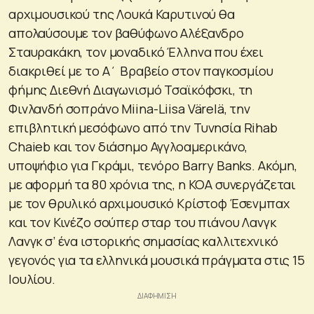
αρχιμουσικού της Λουκά Καρυτινού θα
απολαύσουμε τον βαθύφωνο Αλέξανδρο
Σταυρακάκη, τον μοναδικό Έλληνα που έχει
διακριθεί με το Α΄ Βραβείο στον παγκοσμίου
φήμης Διεθνή Διαγωνισμό Τσαϊκόφσκι, τη
Φινλανδή σοπράνο Miina-Liisa Värelä, την
επιβλητική μεσόφωνο από την Τυνησία Rihab
Chaieb και τον διάσημο Αγγλοαμερικάνο,
υποψήφιο για Γκράμι, τενόρο Barry Banks. Ακόμη,
με αφορμή τα 80 χρόνια της, η ΚΟΑ συνεργάζεται
με τον θρυλικό αρχιμουσικό Κρίστοφ Έσενμπαχ
και τον Κινέζο σούπερ σταρ του πιάνου Λανγκ
Λανγκ σ’ ένα ιστορικής σημασίας καλλιτεχνικό
γεγονός για τα ελληνικά μουσικά πράγματα στις 15
Ιουλίου.