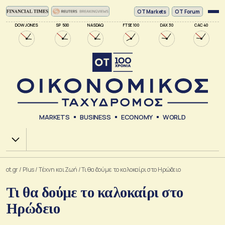
ΟΤ Markets
OT Forum
DOW JONES
SP 500
NASDAQ
FTSE 100
DAX 30
CAC 40
MARKETS
BUSINESS
ECONOMY
WORLD
Χ.Α.
ot.gr
/
Plus
/
Tέχνη και Ζωή
/
Τι θα δούμε το καλοκαίρι στο Ηρώδειο
Τι θα δούμε το καλοκαίρι στο
Ηρώδειο