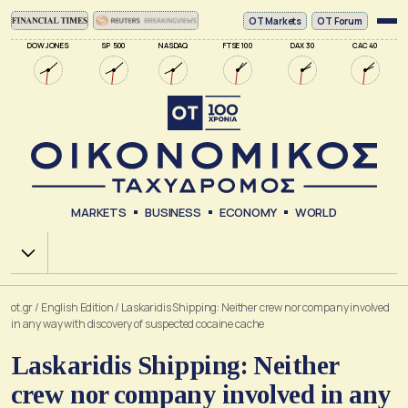
ΟΤ Markets
OT Forum
DOW JONES
SP 500
NASDAQ
FTSE 100
DAX 30
CAC 40
MARKETS
BUSINESS
ECONOMY
WORLD
Χ.Α.
ot.gr
/
English Edition
/
Laskaridis Shipping: Neither crew nor company involved
in any way with discovery of suspected cocaine cache
Laskaridis Shipping: Neither
crew nor company involved in any