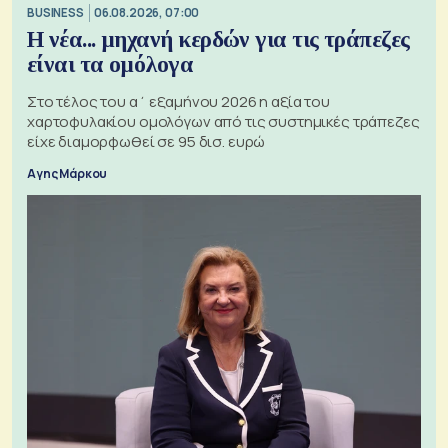
BUSINESS
06.08.2026, 07:00
Η νέα... μηχανή κερδών για τις τράπεζες
είναι τα ομόλογα
Στο τέλος του α΄ εξαμήνου 2026 η αξία του
χαρτοφυλακίου ομολόγων από τις συστημικές τράπεζες
είχε διαμορφωθεί σε 95 δισ. ευρώ
Αγης Μάρκου