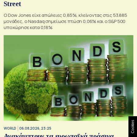
Street
Ο Dow Jones είχε απώλειες 0,85%, κλείνοντας στις 53.885
μονάδες, ο Nasdaq σημείωσε πτώση 0,06% και ο S&P 500
υποχώρησε κατα 0,18%
Cookies
WORLD
06.08.2026, 23:25
Ανακάμπτουν τα ευρωπαϊκά πράσινα