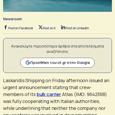
Newsroom
Post on Facebook
Post on X
Post on LinkedIn
Ανακαλύψτε περισσότερα άρθρα στα αποτελέσματα
αναζήτησης
Προσθήκη του ot.gr στην Google
Laskaridis Shipping on Friday afternoon issued an
urgent announcement stating that crew-
members of its
bulk carrier
Atlas (IMO: 9642368)
was fully cooperating with Italian authorities,
while underlining that neither the company nor
any seafarer was involved in drug smuggling,