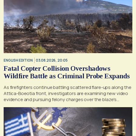
ENGLISH EDITION
03.08.2026, 20:05
Fatal Copter Collision Overshadows
Wildfire Battle as Criminal Probe Expands
As firefighters continue battling scattered flare-ups along the
Attica-Boeotia front, investigators are examining new video
evidence and pursuing felony charges over the blaze's
suspected origin