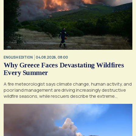
ENGLISH EDITION
04.08.2026, 08:00
Why Greece Faces Devastating Wildfires
Every Summer
A fire meteorologist says climate change, human activity, and
poor land management are driving increasingly destructive
wildfire seasons, while rescuers describe the extreme
conditions faced during the Porto Germeno blaze