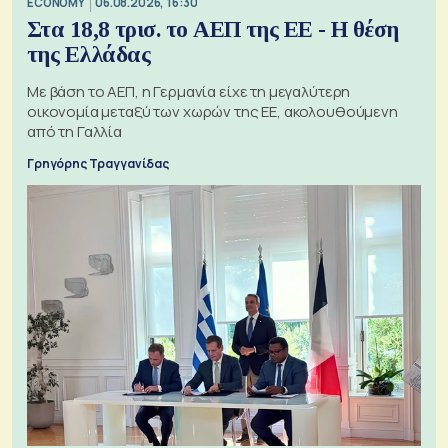
ECONOMY
06.08.2026, 16:30
Στα 18,8 τρισ. το ΑΕΠ της ΕΕ - Η θέση
της Ελλάδας
Με βάση το ΑΕΠ, η Γερμανία είχε τη μεγαλύτερη
οικονομία μεταξύ των χωρών της ΕΕ, ακολουθούμενη
από τη Γαλλία
Γρηγόρης Τραγγανίδας