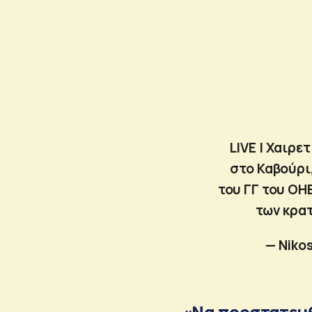
LIVE | Χαιρε
στο Καβούρι
του ΓΓ του ΟΗ
των κρατ
— Niko
«Να προστατευ