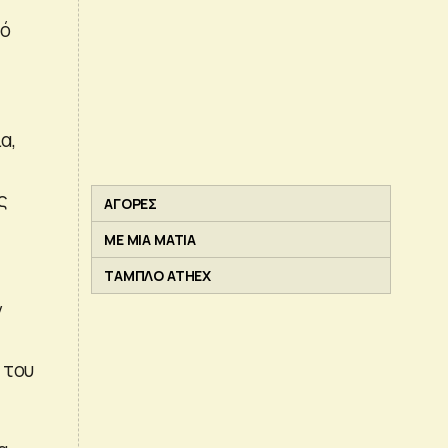
τό
α,
ς
ΑΓΟΡΕΣ
ΜΕ ΜΙΑ ΜΑΤΙΑ
ΤΑΜΠΛΟ ATHEX
ν
 του