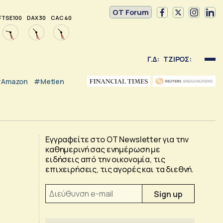
OT Forum
FTSE 100
DAX 30
CAC 40
Γ.Δ:
ΤΖΙΡΟΣ:
Amazon
#Metlen
Εγγραφείτε στο OT Newsletter για την
καθημερινή σας ενημέρωση με
ειδήσεις από την οικονομία, τις
επιχειρήσεις, τις αγορές και τα διεθνή.