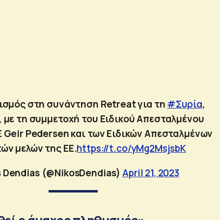
τισμός στη συνάντηση Retreat για τη
#Συρία
,
, με τη συμμετοχή του Ειδικού Απεσταλμένου
Ε Geir Pedersen και των Ειδικών Απεσταλμένων
ών μελών της ΕΕ.
https://t.co/yMg2MsjsbK
s Dendias (@NikosDendias)
April 21, 2023
θεί ο άμαχος πληθυσμός»