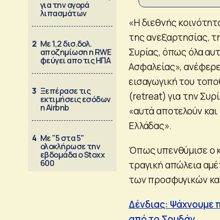
για την αγορά
λιπασμάτων
«Η διεθνής κοινότητ
της ανεξαρτησίας, τ
2
Με 1,2 δισ.δολ.
Συρίας, όπως όλα αυ
αποζημίωση η RWE
φεύγει απο τις ΗΠΑ
Ασφαλείας», ανέφερε
εισαγωγική του τοπο
3
Ξεπέρασε τις
(retreat) για την Συ
εκτιμήσεις εσόδων
η Airbnb
«αυτά αποτελούν και
Ελλάδας».
4
Με "5 στα 5"
ολοκλήρωσε την
Όπως υπενθύμισε ο κ
εβδομάδα ο Stoxx
600
τραγική απώλεια αμ
των προσφυγικών κα
Δένδιας: Ψάχνουμε 
από το Σουδάν