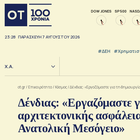
DOW JONES
SP 500
NASD
23:28
ΠΑΡΑΣΚΕΥΉ
7
ΑΥΓΟΎΣΤΟΥ
2026
#ΔΕΗ
#Χρηματισ
Χ.Α.
ot.gr
/
Επικαιρότητα
/
Κόσμος
/
Δένδιας: «Εργαζόμαστε για τη δημιουργί
Δένδιας: «Εργαζόμαστε γ
αρχιτεκτονικής ασφάλει
Ανατολική Μεσόγειο»