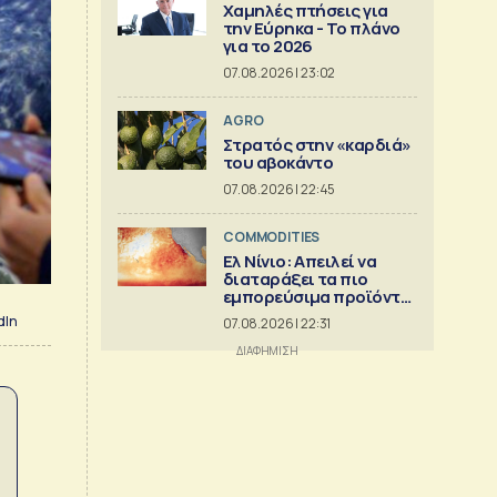
Χαμηλές πτήσεις για
την Εύρηκα - Το πλάνο
για το 2026
07.08.2026 | 23:02
AGRO
Στρατός στην «καρδιά»
του αβοκάντο
07.08.2026 | 22:45
COMMODITIES
Ελ Νίνιο: Απειλεί να
διαταράξει τα πιο
εμπορεύσιμα προϊόντα
στον κόσμο
dIn
07.08.2026 | 22:31