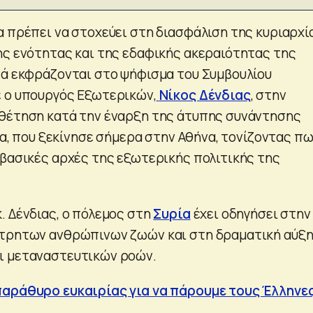
α πρέπει να στοχεύει στη διασφάλιση της κυριαρχί
ης ενότητας και της εδαφικής ακεραιότητας της
τά εκφράζονται στο ψήφισμα του Συμβουλίου
 ο υπουργός Εξωτερικών,
Νίκος Δένδιας
, στην
θέτηση κατά την έναρξη της άτυπης συνάντησης
ρία, που ξεκίνησε σήμερα στην Αθήνα, τονίζοντας π
 βασικές αρχές της εξωτερικής πολιτικής της
. Δένδιας, ο πόλεμος στη
Συρία
έχει οδηγήσει στην
έτρητων ανθρώπινων ζωών και στη δραματική αύξ
ι μεταναστευτικών ροών.
παράθυρο ευκαιρίας για να πάρουμε τους Έλληνε