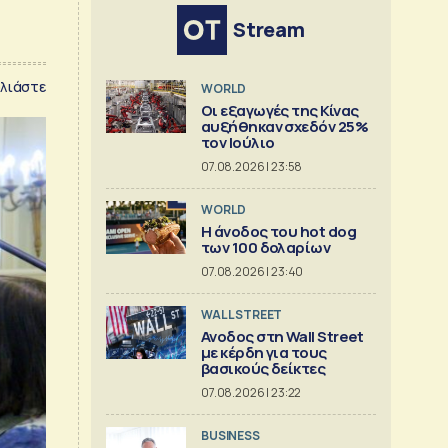
Stream
λιάστε
WORLD
Οι εξαγωγές της Κίνας
αυξήθηκαν σχεδόν 25%
τον Ιούλιο
07.08.2026 | 23:58
WORLD
Η άνοδος του hot dog
των 100 δολαρίων
07.08.2026 | 23:40
WALL STREET
Ανοδος στη Wall Street
με κέρδη για τους
βασικούς δείκτες
07.08.2026 | 23:22
BUSINESS