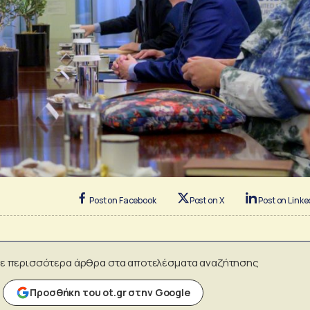
Post on Facebook
Post on X
Post on Linke
ε περισσότερα άρθρα στα αποτελέσματα αναζήτησης
Προσθήκη του ot.gr στην Google