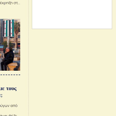
 έκρηξη στα
με τους
;
φύγων από
άνσι Φέζερ