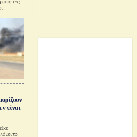
ρειες της
ει
μυρίζουν
εν είναι
είχε
λλάζει το