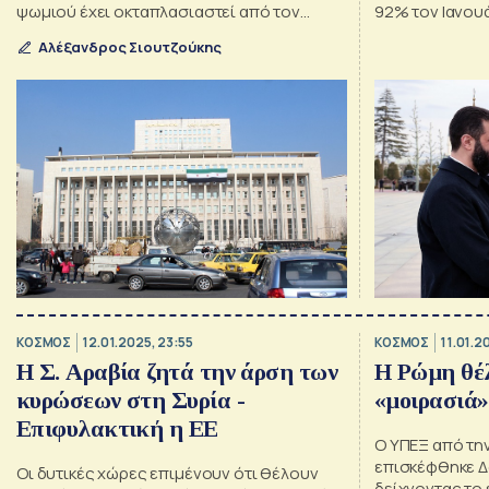
ψωμιού έχει οκταπλασιαστεί από τον
92% τον Ιανου
Δεκέμβριο
Αλέξανδρος Σιουτζούκης
ΚΟΣΜΟΣ
12.01.2025, 23:55
ΚΟΣΜΟΣ
11.01.2
Η Σ. Αραβία ζητά την άρση των
Η Ρώμη θέλ
κυρώσεων στη Συρία -
«μοιρασιά»
Επιφυλακτική η ΕΕ
Ο ΥΠΕΞ από την
επισκέφθηκε Δ
Οι δυτικές χώρες επιμένουν ότι θέλουν
δείχνοντας το