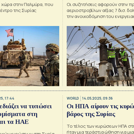
ε χώρα στην Παλμύρα, που
Οι συζητήσεις αφορούν στην π
κέντρο της Συρίας
αεριοστροβίλων αξίας 7 δισ. δο
την ανοικοδόμηση του ενεργεια
στη Συρία
5, 17:44
WORLD
14.05.2025, 09:36
εδιάζει να τυπώσει
Οι ΗΠΑ αίρουν τις κυρώ
ομίσματα στη
βάρος της Συρίας
και τα ΗΑΕ
Το τέλος των κυρώσεων ΗΠΑ στ
ήταν μια τεράστια ώθηση για μι
τικών κυρώσεων στη Συρία