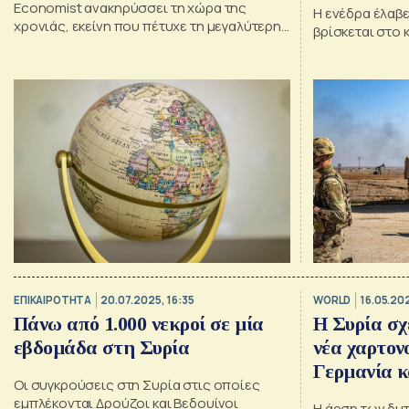
Economist ανακηρύσσει τη χώρα της
Η ενέδρα έλαβ
χρονιάς, εκείνη που πέτυχε τη μεγαλύτερη
βρίσκεται στο 
βελτίωση
ΕΠΙΚΑΙΡΟΤΗΤΑ
20.07.2025, 16:35
WORLD
16.05.202
Πάνω από 1.000 νεκροί σε μία
Η Συρία σχ
εβδομάδα στη Συρία
νέα χαρτον
Γερμανία 
Οι συγκρούσεις στη Συρία στις οποίες
εμπλέκονται Δρούζοι και Βεδουίνοι
Η άρση των δυ