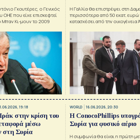
δυναστεία Άσαντ
ντόνιο Γκουτέρες, ο Γενικός
Η Γαλλία θα επιστρέψει στη Δα
υ ΟΗΕ που είχε επισκεφτεί
περισσότερα από 50 εκατ. ευρώ 
ο Μπαν Κι-μουν το 2009
κατασχέσει από την οικογένεια 
όπως ανακοίνωσε ο Εμανουέλ 
1.06.2026, 19:18
WORLD
16.06.2026, 20:30
ράκ στην κρίση του
Η ConocoPhillips υπογρ
εταφορά μέσω
Συρία για φυσικό αέριο
 στη Συρία
Η συμφωνία θα είναι η πρώτη μ