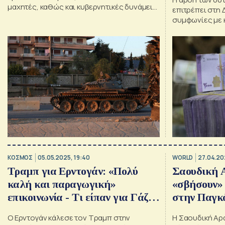
μαχητές, καθώς και κυβερνητικές δυνάμεις
επιτρέπει στη
έχουν προκαλέσει πολλούς νεκρούς
συμφωνίες με 
ΚΟΣΜΟΣ
05.05.2025, 19:40
WORLD
27.04.20
Τραμπ για Ερντογάν: «Πολύ
Σαουδική 
καλή και παραγωγική»
«σβήσουν» 
επικοινωνία - Τι είπαν για Γάζα
στην Παγκ
και Συρία
Ο Ερντογάν κάλεσε τον Τραμπ στην
Η Σαουδική Αρα