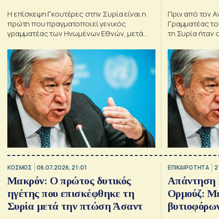
Η επίσκεψη Γκουτέρες στην Συρία είναι η
Πριν από τον Α
πρώτη που πραγματοποιεί γενικός
Γραμματέας το
γραμματέας των Ηνωμένων Εθνών, μετά
τη Συρία ήταν 
από εκείνη του Μπαν Γκι-μουν, το 2009
ΚΟΣΜΟΣ
06.07.2026, 21:01
ΕΠΙΚΑΙΡΟΤΗΤΑ
2
Μακρόν: Ο πρώτος δυτικός
Απάντηση Ι
ηγέτης που επισκέφθηκε τη
Ορμούζ: Μ
Συρία μετά την πτώση Άσαντ
βυτιοφόρων