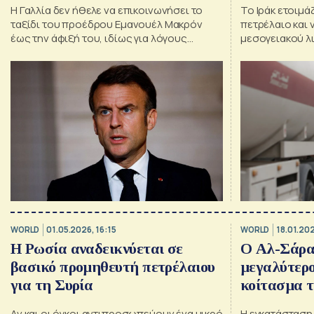
Η Γαλλία δεν ήθελε να επικοινωνήσει το
Το Ιράκ ετοιμά
ταξίδι του προέδρου Εμανουέλ Μακρόν
πετρέλαιο και
έως την άφιξή του, ιδίως για λόγους
μεσογειακού λ
ασφαλείας
Συρίας
WORLD
01.05.2026, 16:15
WORLD
18.01.20
Η Ρωσία αναδεικνύεται σε
Ο Αλ-Σάρα
βασικό προμηθευτή πετρέλαιου
μεγαλύτερο
για τη Συρία
κοίτασμα 
Αν και οι όγκοι αντιπροσωπεύουν ένα μικρό
Η εγκατάσταση 