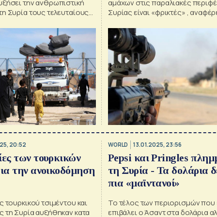
υξήσει την ανθρωπιστική
αμάχων στις παραλιακές περιφέ
τη Συρία τους τελευταίους
Συρίας είναι «φρικτές» , αναφέρ
25, 20:52
WORLD
13.01.2025, 23:56
ίες των τουρκικών
Pepsi και Pringles πλημ
για την ανοικοδόμηση
τη Συρία - Τα δολάρια δ
πια «μαϊντανοί»
ς τουρκικού τσιμέντου και
Το τέλος των περιορισμών που 
ς τη Συρία αυξήθηκαν κατα
επιβάλει ο Άσαντ στα δολάρια α