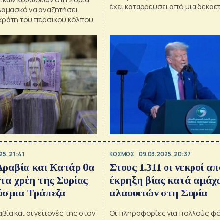
έχει καταρρεύσει από μια δεκαε
 Δαμασκό να αναζητήσει
εμφυλίου πολέμου
κράτη του περσικού κόλπου
25, 21:41
ΚΟΣΜΟΣ
09.03.2025, 20:37
Αραβία και Κατάρ θα
Στους 1.311 οι νεκροί απ
τα χρέη της Συρίας
έκρηξη βίας κατά αμάχ
όσμια Τράπεζα
αλαουιτών στη Συρία
βία και οι γείτονές της στον
Οι πληροφορίες για πολλούς φ