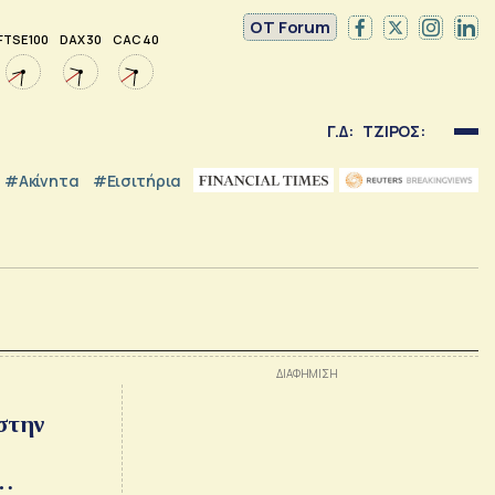
OT Forum
FTSE 100
DAX 30
CAC 40
Γ.Δ:
ΤΖΙΡΟΣ:
#Ακίνητα
#εισιτήρια
στην