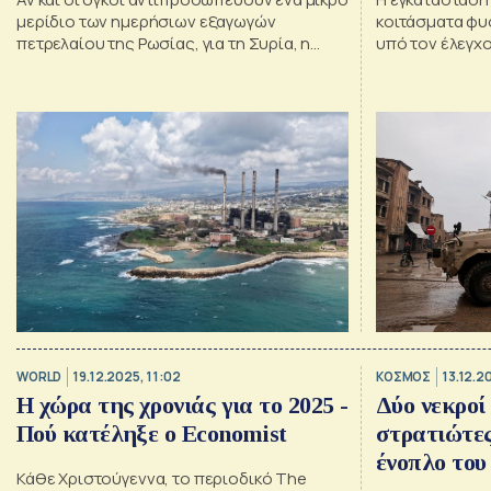
μερίδιο των ημερήσιων εξαγωγών
κοιτάσματα φυ
πετρελαίου της Ρωσίας, για τη Συρία, η
υπό τον έλεγχ
Μόσχα ειναι ο κυρίαρχος προμηθευτής
αργού πετρελαίου της χώρας
WORLD
19.12.2025, 11:02
ΚΟΣΜΟΣ
13.12.2
Η χώρα της χρονιάς για το 2025 -
Δύο νεκροί
Πού κατέληξε ο Economist
στρατιώτες
ένοπλο του
Κάθε Χριστούγεννα, το περιοδικό The