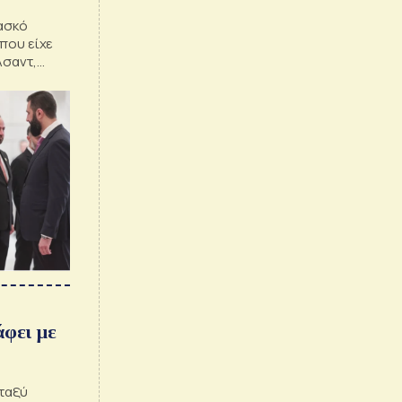
μασκό
που είχε
Άσαντ,
Μακρόν
άφει με
εταξύ