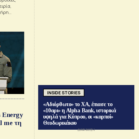
ιρία,
λήρη
ασκού στις
INSIDE STORIES
«Αδιόρθωτο» το ΧΑ, έπιασε το
«10αρι» η Alpha Bank, ιστορικά
s Energy
υψηλά για Κύπρου, οι «καρποί»
l me τη
Θεοδωρικάκου