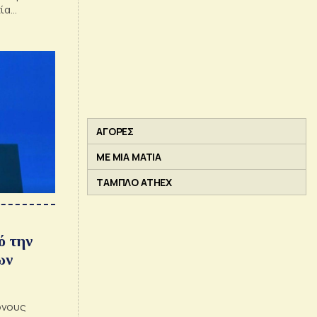
τία
ΑΓΟΡΕΣ
ΜΕ ΜΙΑ ΜΑΤΙΑ
ΤΑΜΠΛΟ ATHEX
ό την
ων
όνους