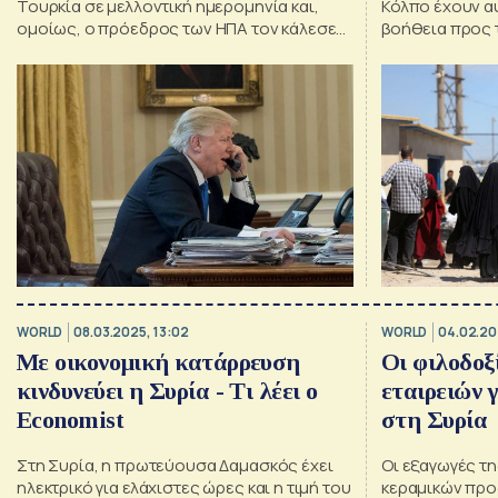
Τουρκία σε μελλοντική ημερομηνία και,
Κόλπο έχουν α
ομοίως, ο πρόεδρος των ΗΠΑ τον κάλεσε
βοήθεια προς 
στην Ουάσινγκτον
μήνες
WORLD
08.03.2025, 13:02
WORLD
04.02.20
Με οικονομική κατάρρευση
Οι φιλοδοξ
κινδυνεύει η Συρία - Τι λέει ο
εταιρειών 
Economist
στη Συρία
Στη Συρία, η πρωτεύουσα Δαμασκός έχει
Οι εξαγωγές τη
ηλεκτρικό για ελάχιστες ώρες και η τιμή του
κεραμικών προ