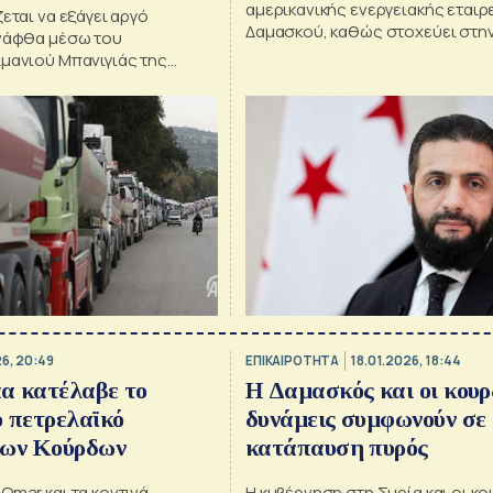
αμερικανικής ενεργειακής εταιρε
ζεται να εξάγει αργό
Δαμασκού, καθώς στοχεύει στη
 νάφθα μέσω του
ανοικοδόμηση της δραστηριότη
ιμανιού Μπανιγιάς της
Συρία μετά από χρόνια εμφυλίο
26, 20:49
ΕΠΙΚΑΙΡΟΤΗΤΑ
18.01.2026, 18:44
α κατέλαβε το
H Δαμασκός και οι κουρ
 πετρελαϊκό
δυνάμεις συμφωνούν σε
των Κούρδων
κατάπαυση πυρός
Omar και τα κοντινά
Η κυβέρνηση στη Συρία και οι κ