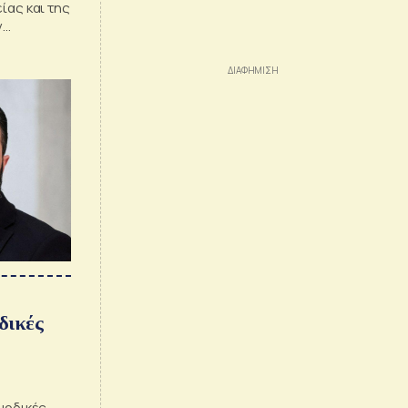
ίας και της
ν
τας στη
υ πολέμου
δικές
ουρδικές