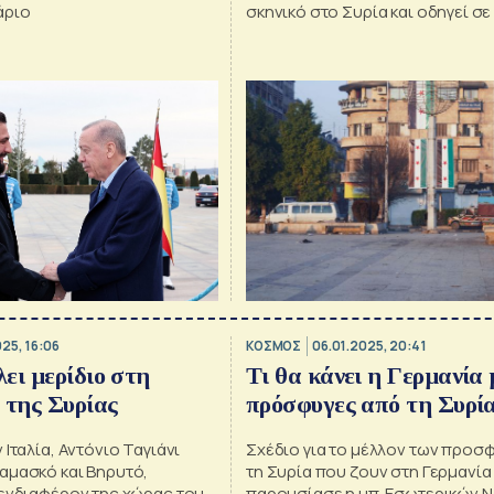
άριο
σκηνικό στο Συρία και οδηγεί σε
ξένα αγαθά
025, 16:06
ΚΟΣΜΟΣ
06.01.2025, 20:41
ει μερίδιο στη
Tι θα κάνει η Γερμανία 
 της Συρίας
πρόσφυγες από τη Συρία
 Ιταλία, Αντόνιο Ταγιάνι
Σχέδιο για το μέλλον των προσ
αμασκό και Βηρυτό,
τη Συρία που ζουν στη Γερμανία
 ενδιαφέρον της χώρας του
παρουσίασε η υπ. Εσωτερικών Ν