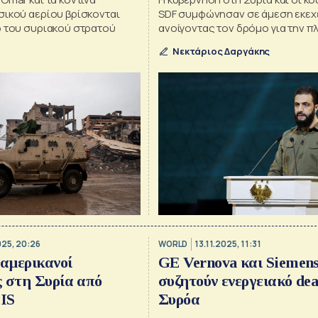
σικού αερίου βρίσκονται
SDF συμφώνησαν σε άμεση εκεχε
ο του συριακού στρατού
ανοίγοντας τον δρόμο για την π
επιστροφή του ελέγχου της Δαμ
Νεκτάριος Δαργάκης
βορειοανατολικές επαρχίες
025, 20:26
WORLD
13.11.2025, 11:31
 αμερικανοί
GE Vernova και Siemen
 στη Συρία από
συζητούν ενεργειακό dea
 IS
Συρόα