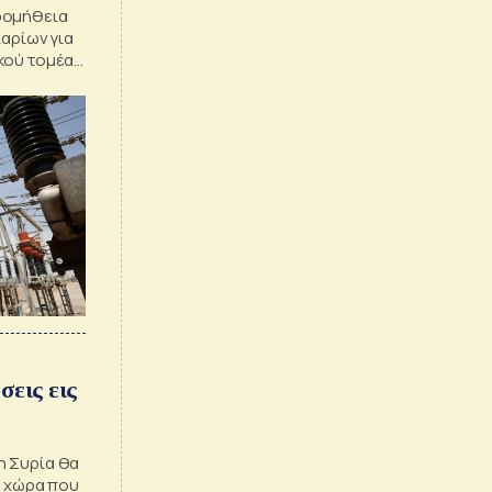
ρομήθεια
λαρίων για
κού τομέα
σεις εις
η Συρία θα
α χώρα που