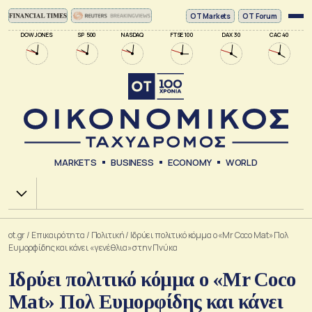
ΟΤ Markets
OT Forum
DOW JONES
SP 500
NASDAQ
FTSE 100
DAX 30
CAC 40
MARKETS
BUSINESS
ECONOMY
WORLD
Χ.Α.
ot.gr
/
Επικαιρότητα
/
Πολιτική
/
Ιδρύει πολιτικό κόμμα ο «Mr Coco Mat» Πολ
Ευμορφίδης και κάνει «γενέθλια» στην Πνύκα
Ιδρύει πολιτικό κόμμα ο «Mr Coco
Mat» Πολ Ευμορφίδης και κάνει