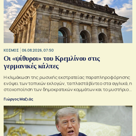
ΚΟΣΜΟΣ
06.08.2026, 07:50
Οι «ψίθυροι» του Κρεμλίνου στις
γερμανικές κάλπες
Η κλιμάκωση της ρωσικής εκστρατείας παραπληροφόρησης
ενόψει των τοπικών εκλογών, τα πλαστά βίντεο στα αγγλικά, η
στοχοποίηση των δημοκρατικών κομμάτων και το μυστήριο
της παράδοξης στρατηγικής.
Γιώργος Μαζιάς