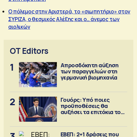
Ο πόλεμος στην Αριστερά, το «σιωπητήριο» στον
ΣΥΡΙΖΑ, ο θεσμικός Αλέξης και ο… άνεμος των
αιολικών
OT Editors
1
Απροσδόκητη αύξηση
των παραγγελιών στη
γερμανική βιομηχανία
2
Γουόρς: Υπό ποιες
προϋποθέσεις θα
αυξήσει τα επιτόκια τον
Σεπτέμβριο
3
ΕΒΕΠ: 2+1 δράσεις που