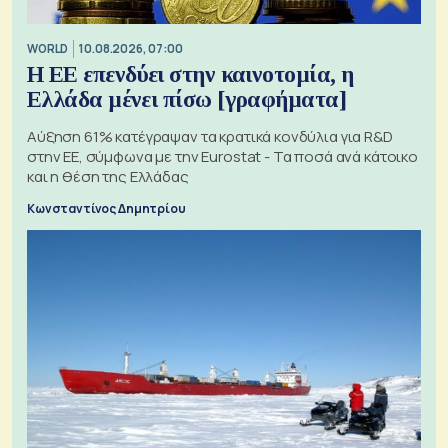
WORLD
10.08.2026, 07:00
Η ΕΕ επενδύει στην καινοτομία, η
Ελλάδα μένει πίσω [γραφήματα]
Αύξηση 61% κατέγραψαν τα κρατικά κονδύλια για R&D
στην ΕΕ, σύμφωνα με την Eurostat - Τα ποσά ανά κάτοικο
και η θέση της Ελλάδας
Κωνσταντίνος Δημητρίου