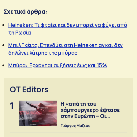
Σχετικά άρθρα:
Heineken: Τι φταίει και δεν μπορεί να φύγει από
τη Ρωσία
Μπιλ Γκέιτς: Επενδύει στη Heineken αν και δεν
δηλώνει λάτρης της μπύρας
Μπύρα: Έρχονται αυξήσεις έως και 15%
OT Editors
1
Η «απάτη του
χάμπουργκερ» έφτασε
στην Ευρώπη – Οι
προειδοποιήσεις
Γιώργος Μαζιάς