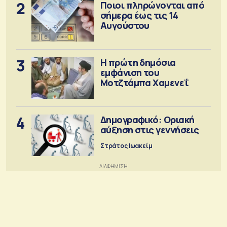
2
Ποιοι πληρώνονται από
σήμερα έως τις 14
Αυγούστου
3
Η πρώτη δημόσια
εμφάνιση του
Μοτζτάμπα Χαμενεΐ
4
Δημογραφικό: Οριακή
αύξηση στις γεννήσεις
Στράτος Ιωακείμ