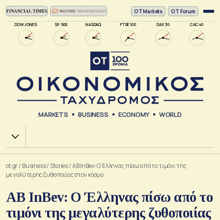
ΟΤ Markets
OT Forum
DOW JONES
SP 500
NASDAQ
FTSE 100
DAX 30
CAC 40
MARKETS
BUSINESS
ECONOMY
WORLD
Χ.Α.
ot.gr
/
Business
/
Stories
/
AB InBev: Ο Έλληνας πίσω από το τιμόνι της
μεγαλύτερης ζυθοποιίας στον κόσμο
AB InBev: Ο Έλληνας πίσω από το
τιμόνι της μεγαλύτερης ζυθοποιίας