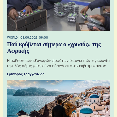
WORLD
09.08.2026, 08:00
Πού κρύβεται σήμερα ο «χρυσός» της
Αφρικής
Η αύξηση των εξαγωγών φρούτων δείχνει πώς η γεωργία
υψηλής αξίας μπορεί να οδηγήσει στην εκβιομηχάνιση
Γρηγόρης Τραγγανίδας