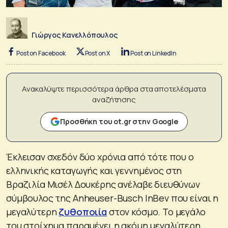
Γιώργος Κανελλόπουλος
Post on Facebook
Post on X
Post on LinkedIn
Ανακαλύψτε περισσότερα άρθρα στα αποτελέσματα
αναζήτησης
Προσθήκη του ot.gr στην Google
Έκλεισαν σχεδόν δύο χρόνια από τότε που ο
ελληνικής καταγωγής και γεννημένος στη
Βραζιλία Μισέλ Δουκέρης ανέλαβε διευθύνων
σύμβουλος της Anheuser-Busch InBev που είναι η
μεγαλύτερη
ζυθοποιία
στον κόσμο. Το μεγάλο
του στοίχημα παραμένει η ακόμη μεγαλύτερη