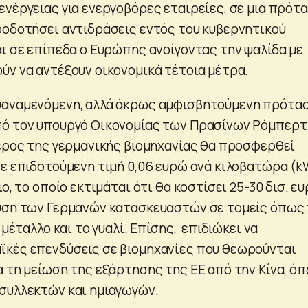
ενέργειας για ενεργοβόρες εταιρείες, σε μια πρότ
ροδοτήσει αντιδράσεις εντός του κυβερνητικού
αι σε επίπεδα ο Ευρώπης ανοίγοντας την ψαλίδα με
ύν να αντέξουν οικονομικά τέτοια μέτρα.
υαναμενόμενη, αλλά άκρως αμφισβητούμενη πρότα
πό τον υπουργό Οικονομίας των Πρασίνων Ρόμπερτ
μέρος της γερμανικής βιομηχανίας θα προσφερθεί
σε επιδοτούμενη τιμή 0,06 ευρώ ανά κιλοβατώρα (
ο, το οποίο εκτιμάται ότι θα κοστίσει 25-30 δισ. ευ
υση των Γερμανών κατασκευαστών σε τομείς όπως
 μέταλλο και το γυαλί. Επίσης, επιδιώκει να
κές επενδύσεις σε βιομηχανίες που θεωρούνται
α τη μείωση της εξάρτησης της ΕΕ από την Κίνα, ό
συλλεκτών και ημιαγωγών.