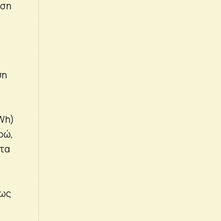
αση
ση
kWh)
ρώ,
 τα
πως