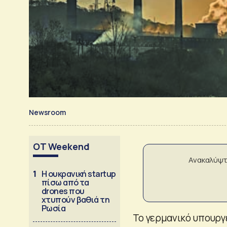
Newsroom
OT Weekend
Ανακαλύψτ
1
Η ουκρανική startup
πίσω από τα
drones που
χτυπούν βαθιά τη
Ρωσία
Το γερμανικό υπουργ