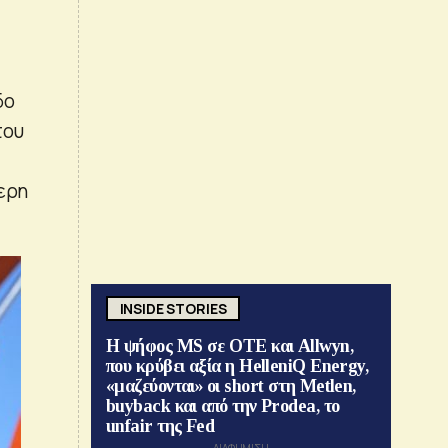
δο
του
τερη
INSIDE STORIES
Η ψήφος MS σε ΟΤΕ και Allwyn,
που κρύβει αξία η HelleniQ Energy,
«μαζεύονται» οι short στη Metlen,
buyback και από την Prodea, το
unfair της Fed