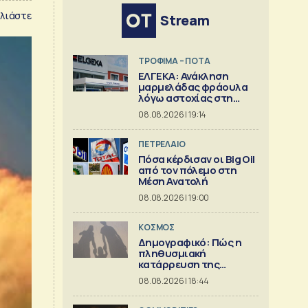
λιάστε
Stream
ΤΡΟΦΙΜΑ – ΠΟΤΑ
ΕΛΓΕΚΑ: Ανάκληση
μαρμελάδας φράουλα
λόγω αστοχίας στη
γυάλινη συσκευασία
08.08.2026 | 19:14
ΠΕΤΡΕΛΑΙΟ
Πόσα κέρδισαν οι Big Oil
από τον πόλεμο στη
Μέση Ανατολή
08.08.2026 | 19:00
ΚΟΣΜΟΣ
Δημογραφικό: Πώς η
πληθυσμιακή
κατάρρευση της
Ευρώπης
08.08.2026 | 18:44
συμπαρασύρει το
κράτος πρόνοιας