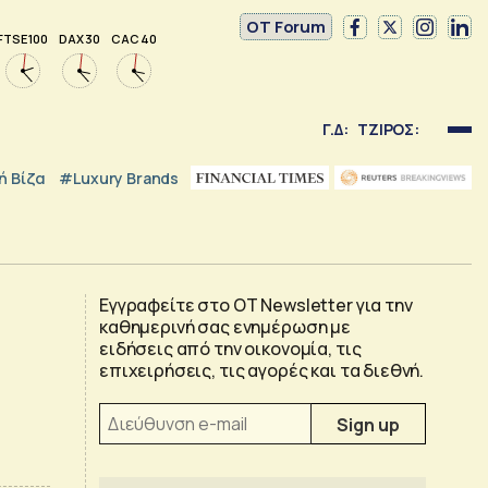
OT Forum
FTSE 100
DAX 30
CAC 40
Γ.Δ:
ΤΖΙΡΟΣ:
 Βίζα
#luxury Brands
Εγγραφείτε στο OT Newsletter για την
καθημερινή σας ενημέρωση με
ειδήσεις από την οικονομία, τις
επιχειρήσεις, τις αγορές και τα διεθνή.