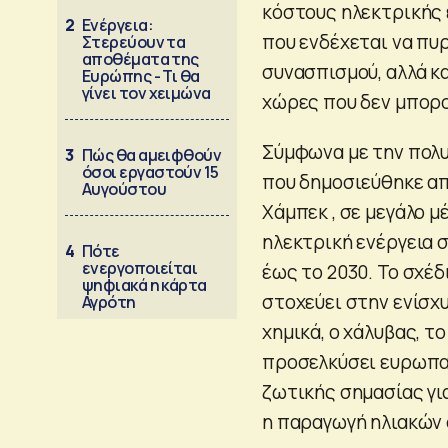
κόστους ηλεκτρικής 
2
Ενέργεια:
που ενδέχεται να πυ
Στερεύουν τα
αποθέματα της
συνασπισμού, αλλά κ
Ευρώπης - Τι θα
γίνει τον χειμώνα
χώρες που δεν μπορο
Σύμφωνα με την πολ
3
Πώς θα αμειφθούν
όσοι εργαστούν 15
που δημοσιεύθηκε α
Αυγούστου
Χάμπεκ , σε μεγάλο 
ηλεκτρική ενέργεια 
4
Πότε
ενεργοποιείται
έως το 2030. Το σχέδι
ψηφιακά η κάρτα
στοχεύει στην ενίσχ
Αγρότη
χημικά, ο χάλυβας, το
προσελκύσει ευρωπαϊ
ζωτικής σημασίας γι
η παραγωγή ηλιακών 