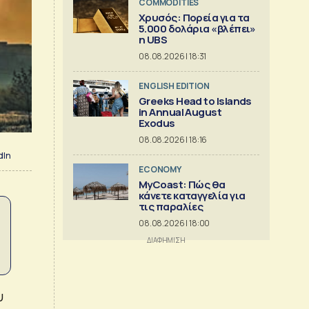
COMMODITIES
Χρυσός: Πορεία για τα
5.000 δολάρια «βλέπει»
η UBS
08.08.2026 | 18:31
ENGLISH EDITION
Greeks Head to Islands
in Annual August
Exodus
08.08.2026 | 18:16
dIn
ECONOMY
MyCoast: Πώς θα
κάνετε καταγγελία για
τις παραλίες
08.08.2026 | 18:00
υ