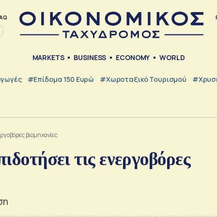
AQ
MARKETS
BUSINESS
ECONOMY
WORLD
γωγές
#Επίδομα 150 Ευρώ
#Χωροταξικό Τουρισμού
#Χρυσή
νεργοβόρες βιομηχανίες
πιδοτήσει τις ενεργοβόρες
ση