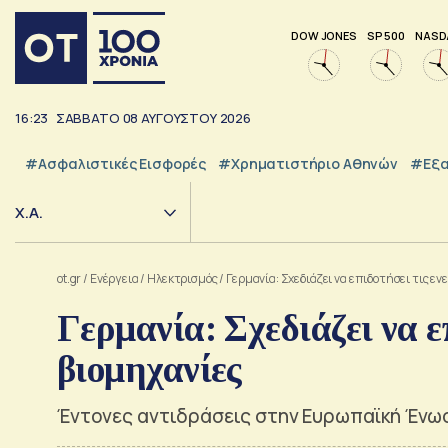
DOW JONES
SP 500
NASD
16:23
ΣΑΒΒΑΤΟ
08
ΑΥΓΟΥΣΤΟΥ
2026
#Ασφαλιστικές Εισφορές
#Χρηματιστήριο Αθηνών
#εξα
Χ.Α.
ot.gr
/
Ενέργεια
/
Ηλεκτρισμός
/
Γερμανία: Σχεδιάζει να επιδοτήσει τις ε
Γερμανία: Σχεδιάζει να ε
βιομηχανίες
Έντονες αντιδράσεις στην Ευρωπαϊκή Ένω