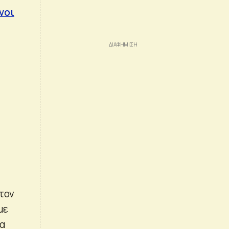
νοι
στον
με
να