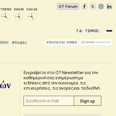
OT Forum
FTSE 100
DAX 30
CAC 40
Γ.Δ:
ΤΖΙΡΟΣ:
NERGY
#καφές
Εγγραφείτε στο OT Newsletter για την
καθημερινή σας ενημέρωση με
τών
ειδήσεις από την οικονομία, τις
επιχειρήσεις, τις αγορές και τα διεθνή.