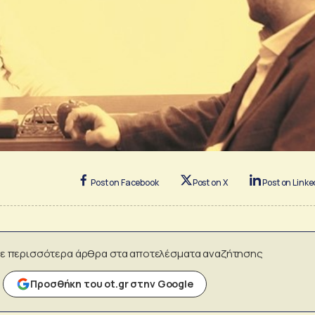
Post on Facebook
Post on X
Post on Linke
ε περισσότερα άρθρα στα αποτελέσματα αναζήτησης
Προσθήκη του ot.gr στην Google