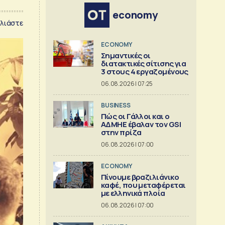
economy
λιάστε
ECONOMY
Σημαντικές οι
διατακτικές σίτισης για
3 στους 4 εργαζομένους
06.08.2026 | 07:25
BUSINESS
Πώς οι Γάλλοι και ο
ΑΔΜΗΕ έβαλαν τον GSI
στην πρίζα
06.08.2026 | 07:00
ECONOMY
Πίνουμε βραζιλιάνικο
καφέ, που μεταφέρεται
με ελληνικά πλοία
06.08.2026 | 07:00