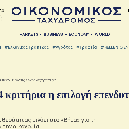
AQ
MARKETS
BUSINESS
ECONOMY
WORLD
Η
#ελληνικές Τράπεζες
#Αγρότες
#Γραφεία
#HELLENiQ E
 επενδυτών στις ελληνικές τράπεζες
 κριτήρια η επιλογή επενδυ
θερότητας μιλάει στο «Βήμα» για τη
 την οικονομία