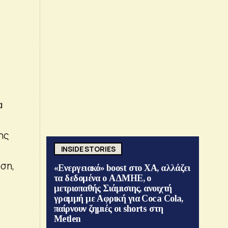
α
ης
INSIDE STORIES
ση,
«Ενεργειακό» boost στο ΧΑ, αλλάζει
τα δεδομένα ο ΑΔΜΗΕ, ο
μετριοπαθής Σιάμισιης, ανοιχτή
γραμμή με Αφρική για Coca Cola,
παίρνουν ζημιές οι shorts στη
Metlen