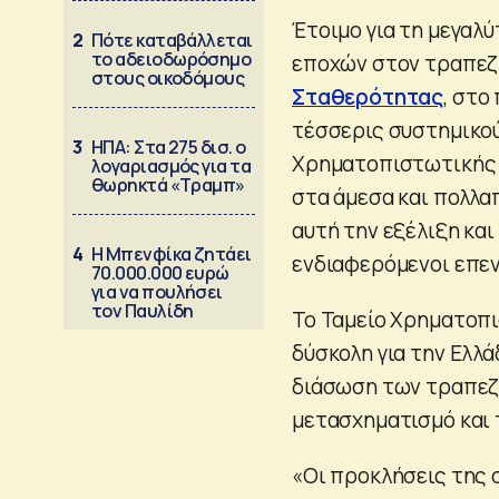
Έτοιμο για τη μεγαλ
2
Πότε καταβάλλεται
το αδειοδωρόσημο
εποχών στον τραπεζι
στους οικοδόμους
Σταθερότητας
, στο
τέσσερις συστημικού
3
ΗΠΑ: Στα 275 δισ. ο
Χρηματοπιστωτικής
λογαριασμός για τα
θωρηκτά «Τραμπ»
στα άμεσα και πολλα
αυτή την εξέλιξη και
4
Η Μπενφίκα ζητάει
ενδιαφερόμενοι επε
70.000.000 ευρώ
για να πουλήσει
τον Παυλίδη
Το Ταμείο Χρηματοπι
δύσκολη για την Ελλά
διάσωση των τραπεζώ
μετασχηματισμό και 
«Οι προκλήσεις της σ