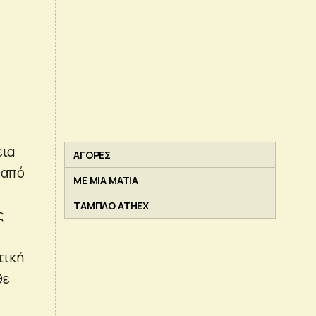
εια
ΑΓΟΡΕΣ
 από
ΜΕ ΜΙΑ ΜΑΤΙΑ
ΤΑΜΠΛΟ ATHEX
ς
τική
θε