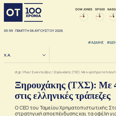
DOW JONES
SP 500
NASD
05:59
ΠΕΜΠΤΗ
06
ΑΥΓΟΥΣΤΟΥ
2026
#ΑΔΜΗΕ
#ΔΕ
Χ.Α.
ot.gr
/
Plus
/
Συνεντεύξεις
/
Ξηρουχάκης (ΤΧΣ): Με 4 κριτήρια η επιλογή
Ξηρουχάκης (ΤΧΣ): Με 4
στις ελληνικές τράπεζες
Ο CEO του Ταμείου Χρηματοπιστωτικής Στα
στρατηγική αποεπένδυσης και τα οφέλη για