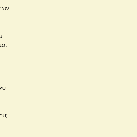
 των
υ
ται
ι
λύ
ου;