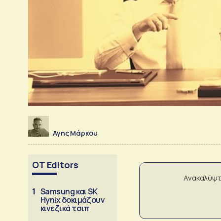
Αγης Μάρκου
OT Editors
Ανακαλύψτ
1
Samsung και SK
Hynix δοκιμάζουν
κινεζικά τσιπ