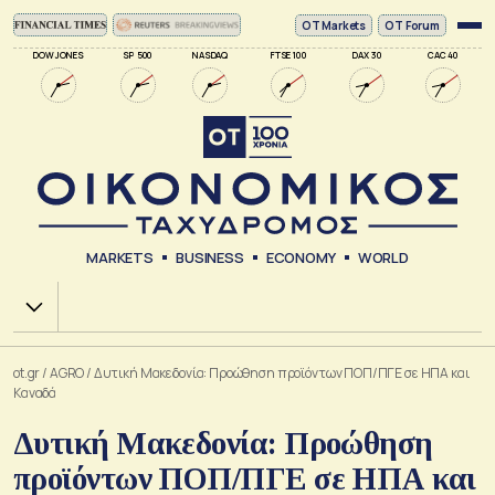
ΟΤ Markets
OT Forum
DOW JONES
SP 500
NASDAQ
FTSE 100
DAX 30
CAC 40
MARKETS
BUSINESS
ECONOMY
WORLD
Χ.Α.
ot.gr
/
AGRO
/
Δυτική Μακεδονία: Προώθηση προϊόντων ΠΟΠ/ΠΓΕ σε ΗΠΑ και
Καναδά
Δυτική Μακεδονία: Προώθηση
προϊόντων ΠΟΠ/ΠΓΕ σε ΗΠΑ και