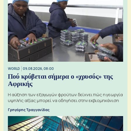
WORLD
09.08.2026, 08:00
Πού κρύβεται σήμερα ο «χρυσός» της
Αφρικής
Η αύξηση των εξαγωγών φρούτων δείχνει πώς η γεωργία
υψηλής αξίας μπορεί να οδηγήσει στην εκβιομηχάνιση
Γρηγόρης Τραγγανίδας