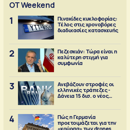
OT Weekend
1
Πινακίδες κυκλοφορίας:
Τέλος στις χρονοβόρες
διαδικασίες κατασκευής
2
Πεζεσκιάν: Τώρα είναι η
καλύτερη στιγμή για
συμφωνία
3
Ανεβάζουν στροφές οι
ελληνικές τράπεζες -
Δάνεια 15 δισ. ο νέος
στόχος
4
Πώς η Γερμανία
προετοιμάζεται για την
«κούρσα» των drones