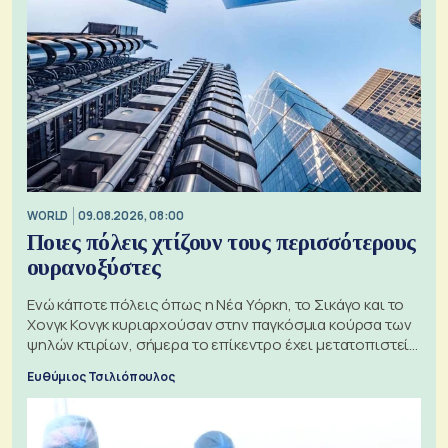
WORLD
09.08.2026, 08:00
Ποιες πόλεις χτίζουν τους περισσότερους
ουρανοξύστες
Ενώ κάποτε πόλεις όπως η Νέα Υόρκη, το Σικάγο και το
Χονγκ Κονγκ κυριαρχούσαν στην παγκόσμια κούρσα των
ψηλών κτιρίων, σήμερα το επίκεντρο έχει μετατοπιστεί
προς την Ασία
Ευθύμιος Τσιλιόπουλος