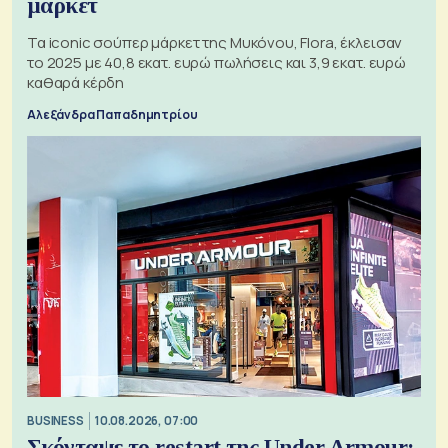
μάρκετ
Τα iconic σούπερ μάρκετ της Μυκόνου, Flora, έκλεισαν
το 2025 με 40,8 εκατ. ευρώ πωλήσεις και 3,9 εκατ. ευρώ
καθαρά κέρδη
Αλεξάνδρα Παπαδημητρίου
BUSINESS
10.08.2026, 07:00
Σκόνταψε το restart της Under Armour;