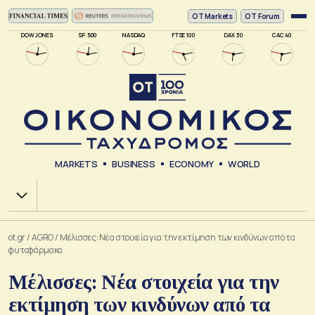
ΟΤ Markets
OT Forum
DOW JONES
SP 500
NASDAQ
FTSE 100
DAX 30
CAC 40
MARKETS
BUSINESS
ECONOMY
WORLD
Χ.Α.
ot.gr
/
AGRO
/
Μέλισσες: Νέα στοιχεία για την εκτίμηση των κινδύνων από τα
φυτοφάρμακα
Μέλισσες: Νέα στοιχεία για την
εκτίμηση των κινδύνων από τα