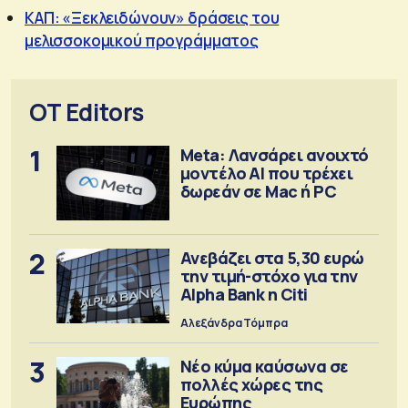
ΚΑΠ: «Ξεκλειδώνουν» δράσεις του
μελισσοκομικού προγράμματος
OT Editors
1
Meta: Λανσάρει ανοιχτό
μοντέλο ΑΙ που τρέχει
δωρεάν σε Mac ή PC
2
Ανεβάζει στα 5,30 ευρώ
την τιμή-στόχο για την
Alpha Bank η Citi
Αλεξάνδρα Τόμπρα
3
Νέο κύμα καύσωνα σε
πολλές χώρες της
Ευρώπης