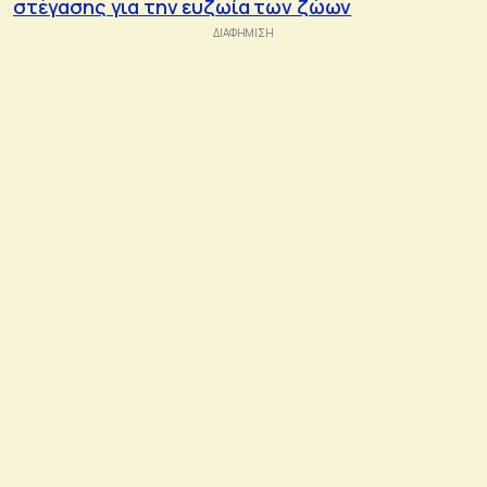
στέγασης για την ευζωία των ζώων