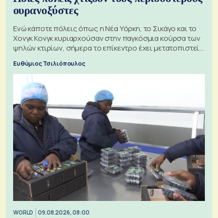
ουρανοξύστες
Ενώ κάποτε πόλεις όπως η Νέα Υόρκη, το Σικάγο και το
Χονγκ Κονγκ κυριαρχούσαν στην παγκόσμια κούρσα των
ψηλών κτιρίων, σήμερα το επίκεντρο έχει μετατοπιστεί
προς την Ασία
Ευθύμιος Τσιλιόπουλος
WORLD
09.08.2026, 08:00