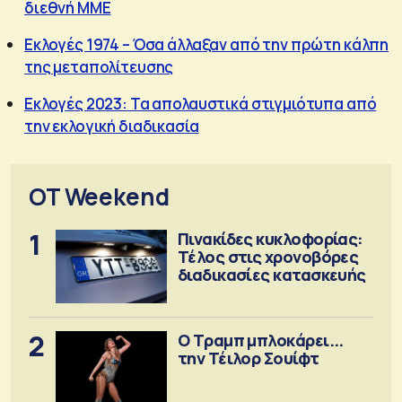
διεθνή ΜΜΕ
Εκλογές 1974 – Όσα άλλαξαν από την πρώτη κάλπη
της μεταπολίτευσης
Εκλογές 2023: Τα απολαυστικά στιγμιότυπα από
την εκλογική διαδικασία
OT Weekend
1
Πινακίδες κυκλοφορίας:
Τέλος στις χρονοβόρες
διαδικασίες κατασκευής
2
Ο Τραμπ μπλοκάρει...
την Τέιλορ Σουίφτ