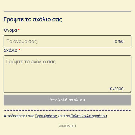
Γράψτε το σχόλιο σας
Όνομα
0 /50
Σχόλιο
0 /2000
Υποβολή σχολίου
Αποδέχεστε τους
Όροι Χρήσης
και την
Πολιτικη Απορρήτου