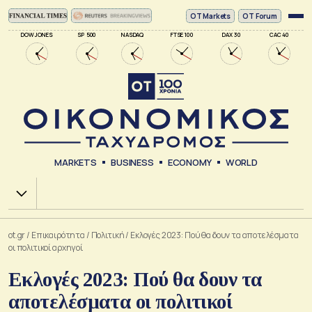
ΟΤ Markets
OT Forum
DOW JONES
SP 500
NASDAQ
FTSE 100
DAX 30
CAC 40
MARKETS
BUSINESS
ECONOMY
WORLD
Χ.Α.
ot.gr
/
Επικαιρότητα
/
Πολιτική
/
Εκλογές 2023: Πού θα δουν τα αποτελέσματα
οι πολιτικοί αρχηγοί
Εκλογές 2023: Πού θα δουν τα
αποτελέσματα οι πολιτικοί