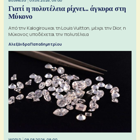
BUSINESS
09.08.2026, 08:00
Γιατί η πολυτέλεια ρίχνει... άγκυρα στη
Μύκονο
Από την Kalogirou και τη Louis Vuitton, μέχρι την Dior, η
Μύκονος υποδέχεται την πολυτέλεια
Αλεξάνδρα Παπαδημητρίου
WORLD
09.08.2026, 08:00