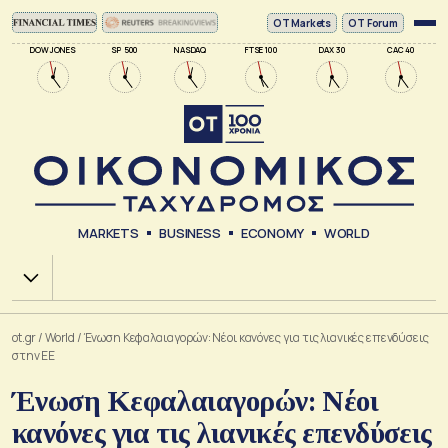
ΟΤ Markets
OT Forum
DOW JONES
SP 500
NASDAQ
FTSE 100
DAX 30
CAC 40
MARKETS
BUSINESS
ECONOMY
WORLD
Χ.Α.
ot.gr
/
World
/
Ένωση Κεφαλαιαγορών: Νέοι κανόνες για τις λιανικές επενδύσεις
στην ΕΕ
Ένωση Κεφαλαιαγορών: Νέοι
κανόνες για τις λιανικές επενδύσεις