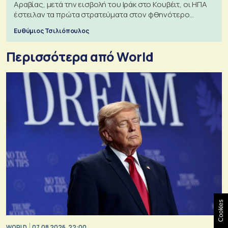
Αραβίας, μετά την εισβολή του Ιράκ στο Κουβέιτ, οι ΗΠΑ
έστειλαν τα πρώτα στρατεύματα στον φθηνότερο
πόλεμο της ιστορίας τους
Ευθύμιος Τσιλιόπουλος
Περισσότερα από World
Cookies
WORLD
07.08.2026, 22:00