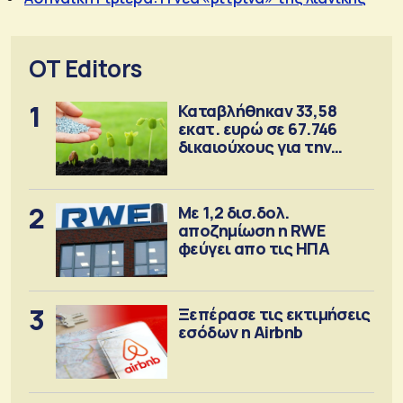
OT Editors
1
Καταβλήθηκαν 33,58
εκατ. ευρώ σε 67.746
δικαιούχους για την
αγορά λιπασμάτων
2
Με 1,2 δισ.δολ.
αποζημίωση η RWE
φεύγει απο τις ΗΠΑ
3
Ξεπέρασε τις εκτιμήσεις
εσόδων η Airbnb