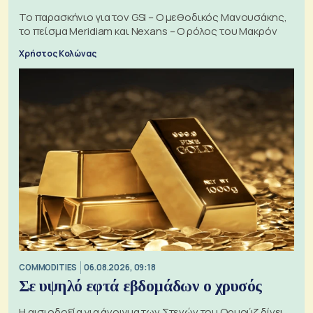
Το παρασκήνιο για τον GSI – Ο μεθοδικός Μανουσάκης,
το πείσμα Meridiam και Nexans – Ο ρόλος του Μακρόν
Χρήστος Κολώνας
COMMODITIES
06.08.2026, 09:18
Σε υψηλό εφτά εβδομάδων ο χρυσός
Η αισιοδοξία για άνοιγμα των Στενών του Ορμούζ δίνει