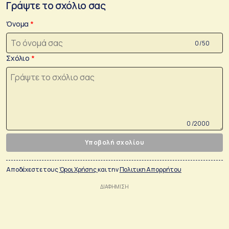
Γράψτε το σχόλιο σας
Όνομα
0 /50
Σχόλιο
0 /2000
Υποβολή σχολίου
Αποδέχεστε τους
Όροι Χρήσης
και την
Πολιτικη Απορρήτου