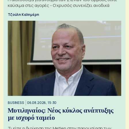
καύσιμα στις αγορές - Ο χρυσός συνεχίζει ανοδικά
Τζούλη Καλημέρη
BUSINESS
06.08.2026, 15:30
Μυτιληναίος: Νέος κύκλος ανάπτυξης
με ισχυρό ταμείο
Τι είπε η διοίκηση της Metlen στην παρουσίαση των