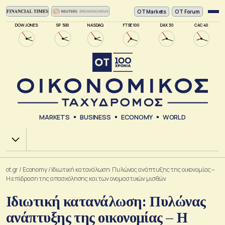
ΟΤ Markets
OT Forum
DOW JONES
SP 500
NASDAQ
FTSE 100
DAX 30
CAC 40
MARKETS
BUSINESS
ECONOMY
WORLD
Χ.Α.
ot.gr
/
Economy
/
Ιδιωτική κατανάλωση: Πυλώνας ανάπτυξης της οικονομίας –
Η επίδραση της απασχόλησης και των ονομαστικών μισθών
Ιδιωτική κατανάλωση: Πυλώνας
ανάπτυξης της οικονομίας – Η