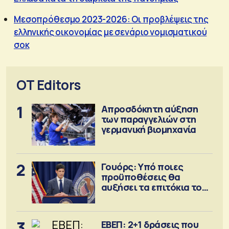
Μεσοπρόθεσμο 2023-2026: Οι προβλέψεις της
ελληνικής οικονομίας με σενάριο νομισματικού
σοκ
OT Editors
1
Απροσδόκητη αύξηση
των παραγγελιών στη
γερμανική βιομηχανία
2
Γουόρς: Υπό ποιες
προϋποθέσεις θα
αυξήσει τα επιτόκια τον
Σεπτέμβριο
3
ΕΒΕΠ: 2+1 δράσεις που