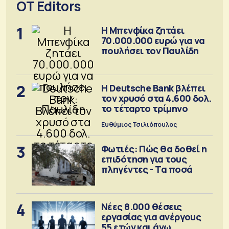
OT Editors
1
Η Μπενφίκα ζητάει
70.000.000 ευρώ για να
πουλήσει τον Παυλίδη
2
Η Deutsche Bank βλέπει
τον χρυσό στα 4.600 δολ.
το τέταρτο τρίμηνο
Ευθύμιος Τσιλιόπουλος
3
Φωτιές: Πώς θα δοθεί η
επιδότηση για τους
πληγέντες - Τα ποσά
4
Νέες 8.000 θέσεις
εργασίας για ανέργους
55 ετών και άνω