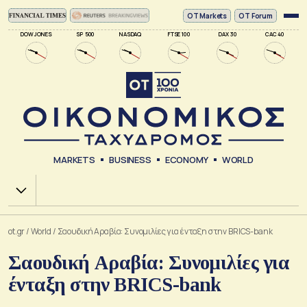
ΟΤ Markets
OT Forum
DOW JONES
SP 500
NASDAQ
FTSE 100
DAX 30
CAC 40
MARKETS
BUSINESS
ECONOMY
WORLD
Χ.Α.
ot.gr
/
World
/
Σαουδική Αραβία: Συνομιλίες για ένταξη στην BRICS-bank
Σαουδική Αραβία: Συνομιλίες για
ένταξη στην BRICS-bank