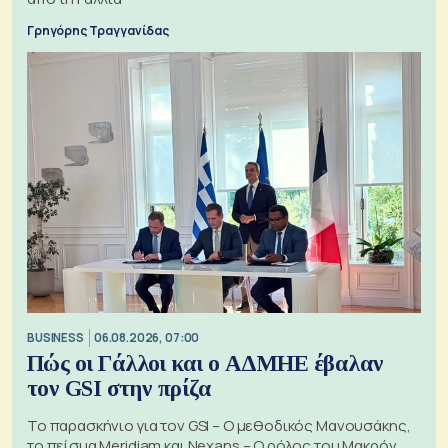
Γρηγόρης Τραγγανίδας
BUSINESS
06.08.2026, 07:00
Πώς οι Γάλλοι και ο ΑΔΜΗΕ έβαλαν
τον GSI στην πρίζα
Το παρασκήνιο για τον GSI – Ο μεθοδικός Μανουσάκης,
το πείσμα Meridiam και Nexans – Ο ρόλος του Μακρόν