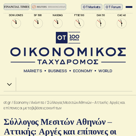
ΟΤ Markets
OT Forum
DOW JONES
SP 500
NASDAQ
FTSE 100
DAX 30
CAC 40
MARKETS
BUSINESS
ECONOMY
WORLD
Χ.Α.
ot.gr
/
Economy
/
Ακίνητα
/
Σύλλογος Μεσιτών Αθηνών – Αττικής: Αργές και
επίπονες οι μεταβιβάσεις ακινήτων
Σύλλογος Μεσιτών Αθηνών –
Αττικής: Αργές και επίπονες οι