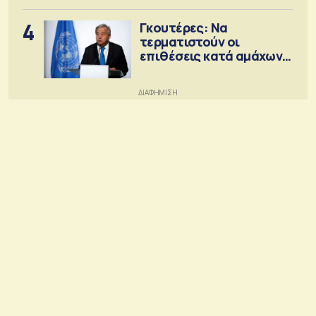
4
Γκουτέρες: Να
τερματιστούν οι
επιθέσεις κατά αμάχων
σε Ουκρανία και Ρωσία