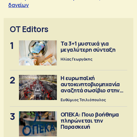
δανείων
OT Editors
1
Τα 3+1 μυστικά για
μεγαλύτερη σύνταξη
Ηλίας Γεωργάκης
2
Η ευρωπαϊκή
αυτοκινητοβιομηχανία
αναζητά σωσίβιο στην
Κίνα
Ευθύμιος Τσιλιόπουλος
3
ΟΠΕΚΑ: Ποιο βοήθημα
πληρώνεται την
Παρασκευή