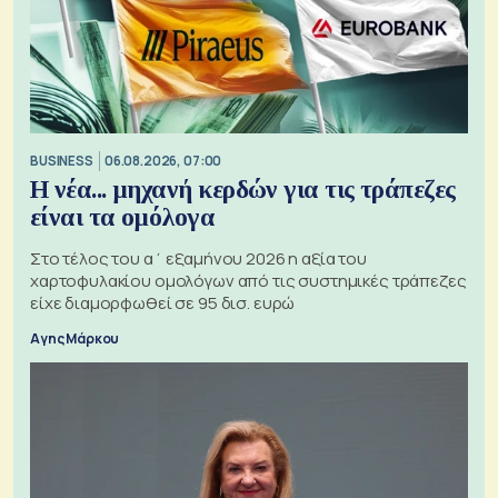
BUSINESS
06.08.2026, 07:00
Η νέα... μηχανή κερδών για τις τράπεζες
είναι τα ομόλογα
Στο τέλος του α΄ εξαμήνου 2026 η αξία του
χαρτοφυλακίου ομολόγων από τις συστημικές τράπεζες
είχε διαμορφωθεί σε 95 δισ. ευρώ
Αγης Μάρκου