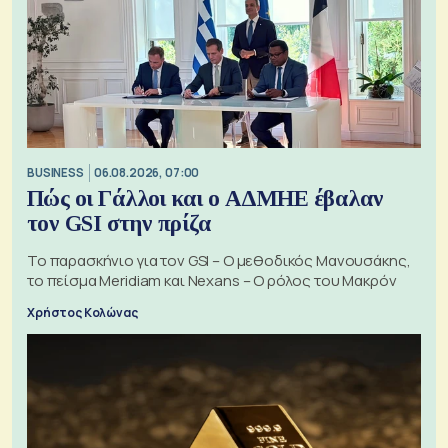
BUSINESS
06.08.2026, 07:00
Πώς οι Γάλλοι και ο ΑΔΜΗΕ έβαλαν
τον GSI στην πρίζα
Το παρασκήνιο για τον GSI – Ο μεθοδικός Μανουσάκης,
το πείσμα Meridiam και Nexans – Ο ρόλος του Μακρόν
Χρήστος Κολώνας