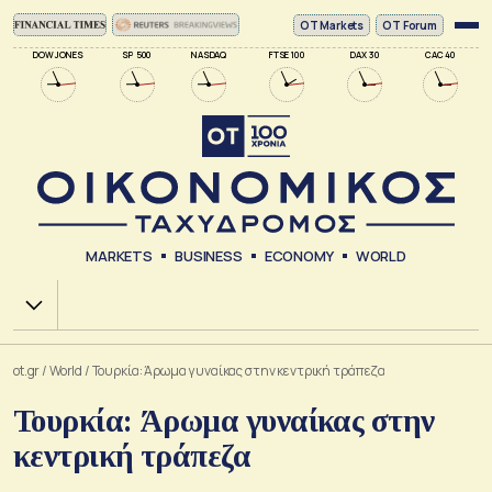
ΟΤ Markets
OT Forum
DOW JONES
SP 500
NASDAQ
FTSE 100
DAX 30
CAC 40
MARKETS
BUSINESS
ECONOMY
WORLD
Χ.Α.
ot.gr
/
World
/
Τουρκία: Άρωμα γυναίκας στην κεντρική τράπεζα
Τουρκία: Άρωμα γυναίκας στην
κεντρική τράπεζα