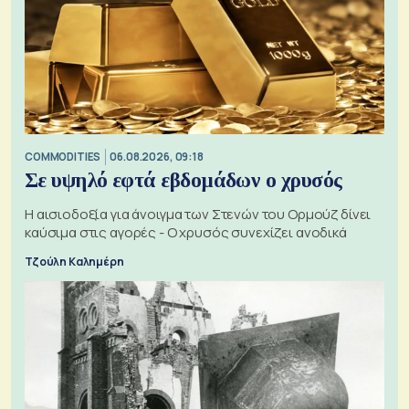
COMMODITIES
06.08.2026, 09:18
Σε υψηλό εφτά εβδομάδων ο χρυσός
Η αισιοδοξία για άνοιγμα των Στενών του Ορμούζ δίνει
καύσιμα στις αγορές - Ο χρυσός συνεχίζει ανοδικά
Τζούλη Καλημέρη