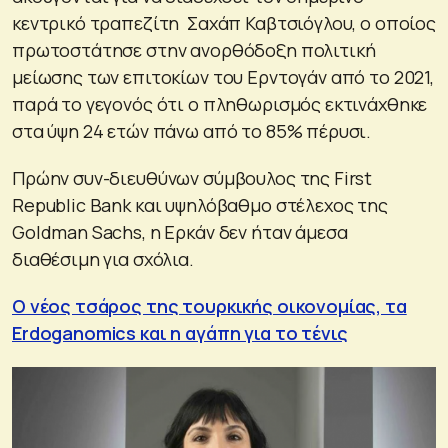
κεντρικό τραπεζίτη Σαχάπ Καβτσιόγλου, ο οποίος
πρωτοστάτησε στην ανορθόδοξη πολιτική
μείωσης των επιτοκίων του Ερντογάν από το 2021,
παρά το γεγονός ότι ο πληθωρισμός εκτινάχθηκε
στα ύψη 24 ετών πάνω από το 85% πέρυσι.
Πρώην συν-διευθύνων σύμβουλος της First
Republic Bank και υψηλόβαθμο στέλεχος της
Goldman Sachs, η Ερκάν δεν ήταν άμεσα
διαθέσιμη για σχόλια.
Ο νέος τσάρος της τουρκικής οικονομίας, τα
Erdoganomics και η αγάπη για το τένις