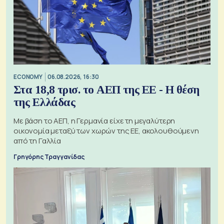
ECONOMY
06.08.2026, 16:30
Στα 18,8 τρισ. το ΑΕΠ της ΕΕ - Η θέση
της Ελλάδας
Με βάση το ΑΕΠ, η Γερμανία είχε τη μεγαλύτερη
οικονομία μεταξύ των χωρών της ΕΕ, ακολουθούμενη
από τη Γαλλία
Γρηγόρης Τραγγανίδας