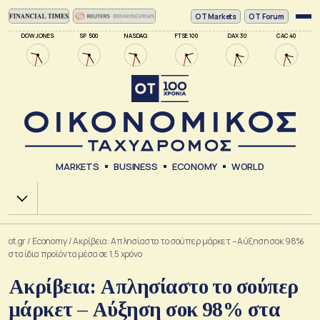
ΟΤ Markets
OT Forum
DOW JONES
SP 500
NASDAQ
FTSE 100
DAX 30
CAC 40
MARKETS
BUSINESS
ECONOMY
WORLD
Χ.Α.
ot.gr
/
Economy
/
Ακρίβεια: Απλησίαστο το σούπερ μάρκετ – Αύξηση σοκ 98%
στα ίδια προϊόντα μέσα σε 1,5 χρόνο
Ακρίβεια: Απλησίαστο το σούπερ
μάρκετ – Αύξηση σοκ 98% στα