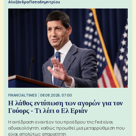
Αλεξάνδρα Παπαδημητρίου
FINANCIAL TIMES
08.08.2026, 07:00
Η λάθος εντύπωση των αγορών για τον
Γούορς - Τι λέει ο Ελ Εριάν
Η αντίδραση εναντίον του προέδρου της Fed είναι
αδικαιολόγητη, καθώς προωθεί μια μεταρρύθμιση που
είναι απολύτως απαραίτητη