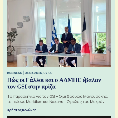
BUSINESS
06.08.2026, 07:00
Πώς οι Γάλλοι και ο ΑΔΜΗΕ έβαλαν
τον GSI στην πρίζα
Το παρασκήνιο για τον GSI – Ο μεθοδικός Μανουσάκης,
το πείσμα Meridiam και Nexans – Ο ρόλος του Μακρόν
Χρήστος Κολώνας