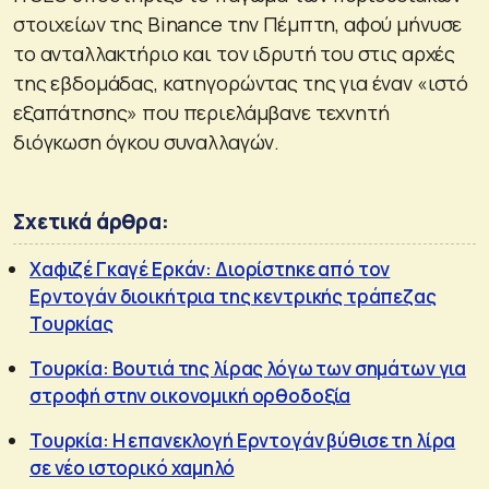
στοιχείων της Binance την Πέμπτη, αφού μήνυσε
το ανταλλακτήριο και τον ιδρυτή του στις αρχές
της εβδομάδας, κατηγορώντας της για έναν «ιστό
εξαπάτησης» που περιελάμβανε τεχνητή
διόγκωση όγκου συναλλαγών.
Σχετικά άρθρα:
Χαφιζέ Γκαγέ Ερκάν: Διορίστηκε από τον
Ερντογάν διοικήτρια της κεντρικής τράπεζας
Τουρκίας
Τουρκία: Βουτιά της λίρας λόγω των σημάτων για
στροφή στην οικονομική ορθοδοξία
Τουρκία: Η επανεκλογή Ερντογάν βύθισε τη λίρα
σε νέο ιστορικό χαμηλό