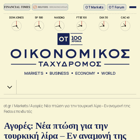
ΟΤ Markets
OT Forum
DOW JONES
SP 500
NASDAQ
FTSE 100
DAX 30
CAC 40
MARKETS
BUSINESS
ECONOMY
WORLD
Χ.Α.
ot.gr
/
Markets
/
Αγορές: Νέα πτώση για την τουρκική λίρα – Εν αναμονή της
Fed οι επενδυτές
Αγορές: Νέα πτώση για την
τουρκική λίρα – Εν αναμονή της