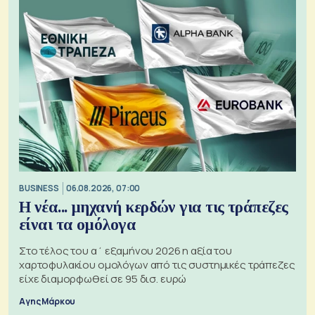
BUSINESS
06.08.2026, 07:00
Η νέα... μηχανή κερδών για τις τράπεζες
είναι τα ομόλογα
Στο τέλος του α΄ εξαμήνου 2026 η αξία του
χαρτοφυλακίου ομολόγων από τις συστημικές τράπεζες
είχε διαμορφωθεί σε 95 δισ. ευρώ
Αγης Μάρκου