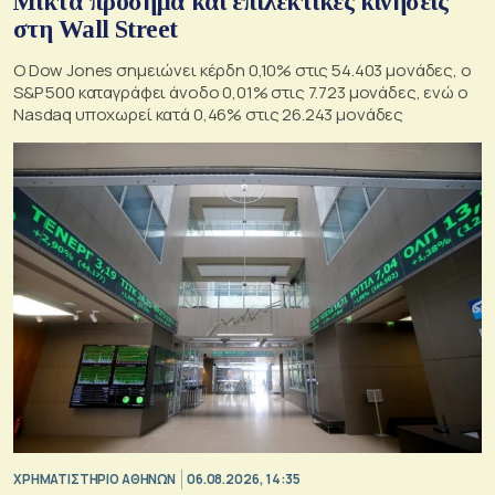
Μικτά πρόσημα και επιλεκτικές κινήσεις
στη Wall Street
Ο Dow Jones σημειώνει κέρδη 0,10% στις 54.403 μονάδες, ο
S&P 500 καταγράφει άνοδο 0,01% στις 7.723 μονάδες, ενώ ο
Nasdaq υποχωρεί κατά 0,46% στις 26.243 μονάδες
XΡΗΜΑΤΙΣΤΗΡΙΟ ΑΘΗΝΩΝ
06.08.2026, 14:35