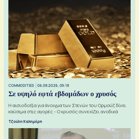
COMMODITIES
06.08.2026, 09:18
Σε υψηλό εφτά εβδομάδων ο χρυσός
Η αισιοδοξία για άνοιγμα των Στενών του Ορμούζ δίνει
καύσιμα στις αγορές - Ο χρυσός συνεχίζει ανοδικά
Τζούλη Καλημέρη