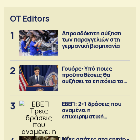
OT Editors
1
Απροσδόκητη αύξηση
των παραγγελιών στη
γερμανική βιομηχανία
2
Γουόρς: Υπό ποιες
προϋποθέσεις θα
αυξήσει τα επιτόκια τον
Σεπτέμβριο
3
ΕΒΕΠ: 2+1 δράσεις που
αναμένει η
επιχειρηματική
κοινότητα
Νέες απάτες στα crypto -