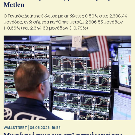
Metlen
O Γενικός Δείκτης έκλεισε με απώλειες 0,59% στις 2.608,44
μονάδες, ενώ σήμερα κινήθηκε μεταξύ 2.606,53 μονάδων
(-0,66%) και 2.644,68 μονάδων (+0,79%)
WALL STREET
06.08.2026, 16:53