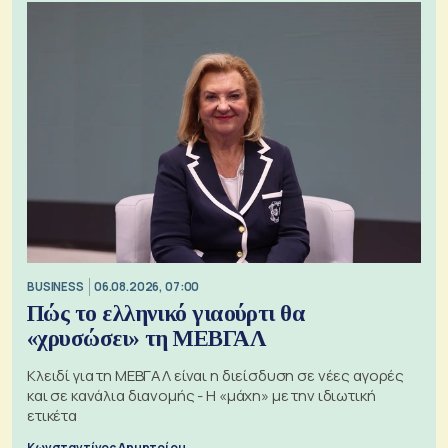
BUSINESS
06.08.2026, 07:00
Πώς το ελληνικό γιαούρτι θα
«χρυσώσει» τη ΜΕΒΓΑΛ
Κλειδί για τη ΜΕΒΓΑΛ είναι η διείσδυση σε νέες αγορές
και σε κανάλια διανομής - Η «μάχη» με την ιδιωτική
ετικέτα
Κωνσταντίνος Δημητρίου