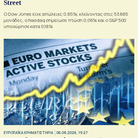
Street
Ο Dow Jones είχε απώλειες 0,85%, κλείνοντας στις 53.885
μονάδες, ο Nasdaq σημείωσε πτώση 0,06% και ο S&P 500
υποχώρησε κατα 0,18%
ΕΥΡΩΠΑΪΚΑ ΧΡΗΜΑΤΙΣΤΗΡΙΑ
06.08.2026, 19:27