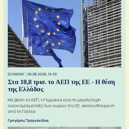
ECONOMY
06.08.2026, 16:30
Στα 18,8 τρισ. το ΑΕΠ της ΕΕ - Η θέση
της Ελλάδας
Με βάση το ΑΕΠ, η Γερμανία είχε τη μεγαλύτερη
οικονομία μεταξύ των χωρών της ΕΕ, ακολουθούμενη
από τη Γαλλία
Γρηγόρης Τραγγανίδας