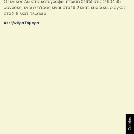
Ο Γενικός Δείκτης καταγράφει πτώση 0,16% στις 2.604,35
μονάδες, ενώ ο τζίρος είναι στα 16,2 εκατ. ευρώ και ο όγκος
στα 2,9 εκατ. τεμάχια
Αλεξάνδρα Τόμπρα
Cookies