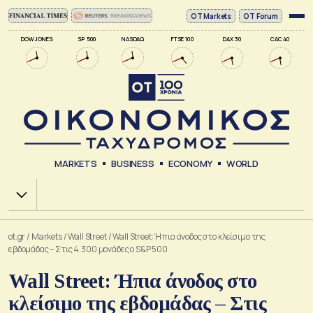
ΟΤ Markets
OT Forum
DOW JONES
SP 500
NASDAQ
FTSE 100
DAX 30
CAC 40
MARKETS
BUSINESS
ECONOMY
WORLD
Χ.Α.
ot.gr
/
Markets
/
Wall Street
/
Wall Street: Ήπια άνοδος στο κλείσιμο της
εβδομάδας – Στις 4.300 μονάδες ο S&P 500
Wall Street: Ήπια άνοδος στο
κλείσιμο της εβδομάδας – Στις