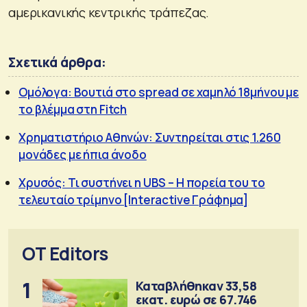
αμερικανικής κεντρικής τράπεζας.
Σχετικά άρθρα:
Ομόλογα: Βουτιά στο spread σε χαμηλό 18μήνου με
το βλέμμα στη Fitch
Χρηματιστήριο Αθηνών: Συντηρείται στις 1.260
μονάδες με ήπια άνοδο
Χρυσός: Τι συστήνει η UBS – Η πορεία του το
τελευταίο τρίμηνο [Interactive Γράφημα]
OT Editors
1
Καταβλήθηκαν 33,58
εκατ. ευρώ σε 67.746