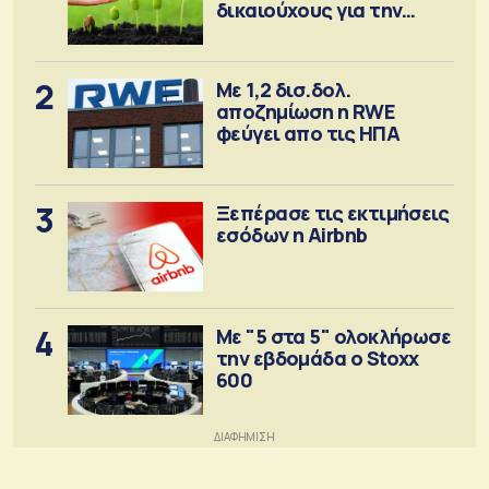
δικαιούχους για την
αγορά λιπασμάτων
2
Με 1,2 δισ.δολ.
αποζημίωση η RWE
φεύγει απο τις ΗΠΑ
3
Ξεπέρασε τις εκτιμήσεις
εσόδων η Airbnb
4
Με "5 στα 5" ολοκλήρωσε
την εβδομάδα ο Stoxx
600