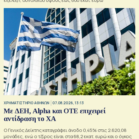
εξέλιξη, συνολικού ύψους έως 600 εκατ. ευρώ
XΡΗΜΑΤΙΣΤΗΡΙΟ ΑΘΗΝΩΝ
07.08.2026, 13:13
Με ΔΕΗ, Alpha και ΟΤΕ επιχειρεί
αντίδραση το ΧΑ
Ο Γενικός Δείκτης καταγράφει άνοδο 0,45% στις 2.620,08
μονάδες, ενώ ο τζίρος είναι στα 68,2 εκατ. ευρώ και ο όγκος