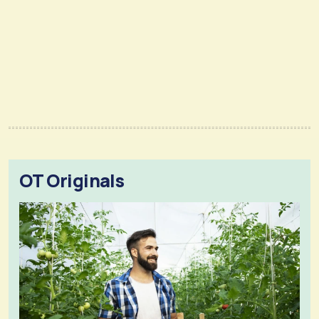
OT Originals