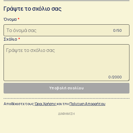
Γράψτε το σχόλιο σας
Όνομα
0 /50
Σχόλιο
0 /2000
Υποβολή σχολίου
Αποδέχεστε τους
Όροι Χρήσης
και την
Πολιτικη Απορρήτου