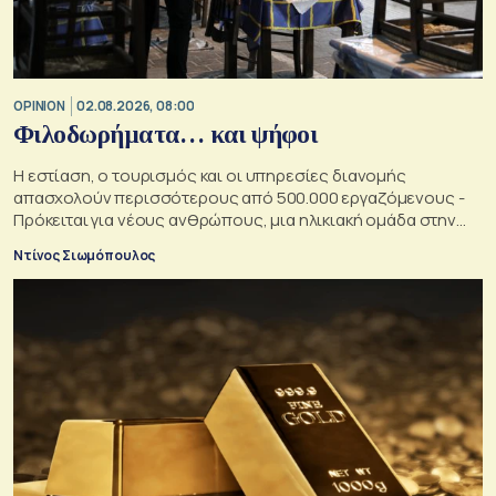
OPINION
02.08.2026, 08:00
Φιλοδωρήματα… και ψήφοι
Η εστίαση, ο τουρισμός και οι υπηρεσίες διανομής
απασχολούν περισσότερους από 500.000 εργαζόμενους -
Πρόκειται για νέους ανθρώπους, μια ηλικιακή ομάδα στην
οποία κάθε κυβέρνηση θα ήθελε να αυξήσει την επιρροή της
Ντίνος Σιωμόπουλος