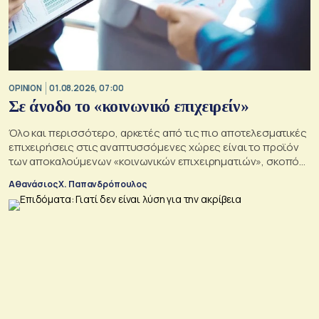
OPINION
01.08.2026, 07:00
Σε άνοδο το «κοινωνικό επιχειρείν»
Όλο και περισσότερο, αρκετές από τις πιο αποτελεσματικές
επιχειρήσεις στις αναπτυσσόμενες χώρες είναι το προϊόν
των αποκαλούμενων «κοινωνικών επιχειρηματιών», σκοπός
των οποίων είναι να αλλάξουν τον κόσμο προς το καλύτερο
Αθανάσιος Χ. Παπανδρόπουλος
σε μια εποχή σοβαρών διαρθρωτικών μετασχηματισμών και
συνακόλουθης αβεβαιότητας