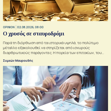
OPINION
02.08.2026, 08:00
O χρυσός σε σταυροδρόμι
Παρά τη διόρθωση από τα ιστορικά υψηλά, το πολύτιμο
μέταλλο εξακολουθεί να στηρίζεται από ισχυρούς
διαρθρωτικούς παράγοντες. Η πορεία των επιτοκίων, του
δολαρίου και της γεωπολιτικής αβεβαιότητας θα
Συμεών Μαυρουδής
καθορίσουν αν οι προϋποθέσεις για περαιτέρω άνοδο της
τιμής του παραμένουν ισχυρές