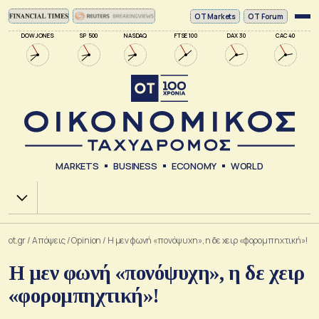
ΟΤ Markets
OT Forum
DOW JONES
SP 500
NASDAQ
FTSE 100
DAX 30
CAC 40
MARKETS
BUSINESS
ECONOMY
WORLD
Χ.Α.
ot.gr
/
Απόψεις
/
Opinion
/
Η μεν φωνή «πονόψυχη», η δε χειρ «φορομπηχτική»!
Η μεν φωνή «πονόψυχη», η δε χειρ
«φορομπηχτική»!