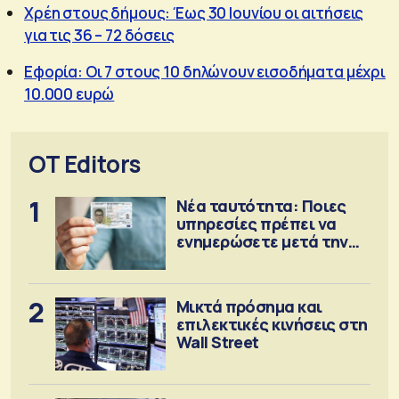
Χρέη στους δήμους: Έως 30 Ιουνίου οι αιτήσεις
για τις 36 – 72 δόσεις
Εφορία: Οι 7 στους 10 δηλώνουν εισοδήματα μέχρι
10.000 ευρώ
OT Editors
1
Νέα ταυτότητα: Ποιες
υπηρεσίες πρέπει να
ενημερώσετε μετά την
έκδοση
2
Μικτά πρόσημα και
επιλεκτικές κινήσεις στη
Wall Street