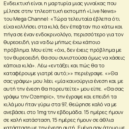
Ενδεικτική είναι η μαρτυρία μιας γυναίκας που
μίλησε στην τηλεοπτική εκπομπή «Live News»
του Mega Channel: «Τώρα τελευταία έβλεπα ότι
είχα κολλήσει στα κιλά, δεν έπεφταν πιο κάτω και
πήγα σε έναν ενδοκρινολόγο, περισσότερο για τον
θυρεοειδή, για να δω μήπως έχω κάποιο
πρόβλημα. Μου είπε «όχι, δεν έχεις πρόβλημα με
τον θυρεοειδή, θα σου συνιστούσα όμως να χάσεις
κάποια κιλά». Λέω «εντάξει και πώς θα το
καταφέρουμε γιατρέ αυτό;»» περιέγραψε. «»Θα
σας γράψω» μου λέει «μία καινούργια ένεση και με
αυτή την ένεση θα πορευτείτε» μου είπε. «Θα σας
γράψω την Ozempic», την έγραψε και επειδή τα
κιλά μου ήταν γύρω στα 97, θεώρησε καλό να με
ανεβάσει στο 1mg την εβδομάδα. 15 ημέρες ήμουν
σε καλή κατάσταση, 15 ημέρες ήμουν σε άθλια
κατάσταση με την ένεση αυτή. Εμένα σαν άτομο με