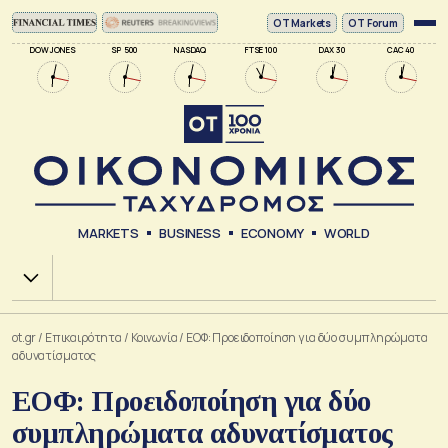
ΟΤ Markets
OT Forum
DOW JONES
SP 500
NASDAQ
FTSE 100
DAX 30
CAC 40
MARKETS
BUSINESS
ECONOMY
WORLD
Χ.Α.
ot.gr
/
Επικαιρότητα
/
Κοινωνία
/
ΕΟΦ: Προειδοποίηση για δύο συμπληρώματα
αδυνατίσματος
ΕΟΦ: Προειδοποίηση για δύο
συμπληρώματα αδυνατίσματος