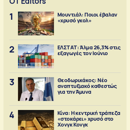
OT Editors
1
Μουντιάλ: Ποιοι έβαλαν
«χρυσό γκολ»
2
ΕΛΣΤΑΤ: Άλμα 26,3% στις
εξαγωγές τον Ιούνιο
3
Θεοδωρικάκος: Νέο
αναπτυξιακό καθεστώς
για την Άμυνα
4
Κίνα: Η κεντρική τράπεζα
«στοκάρει» χρυσό στο
Χονγκ Κονγκ