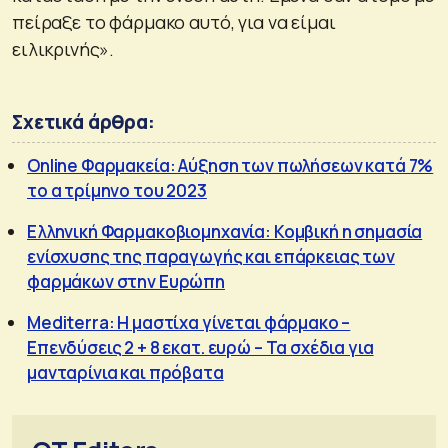
πείραξε το φάρμακο αυτό, για να είμαι
ειλικρινής».
Σχετικά άρθρα:
Online Φαρμακεία: Αύξηση των πωλήσεων κατά 7%
το α τρίμηνο του 2023
Ελληνική Φαρμακοβιομηχανία: Κομβική η σημασία
ενίσχυσης της παραγωγής και επάρκειας των
φαρμάκων στην Ευρώπη
Mediterra: Η μαστίχα γίνεται φάρμακο –
Επενδύσεις 2 + 8 εκατ. ευρώ – Τα σχέδια για
μανταρίνια και πρόβατα