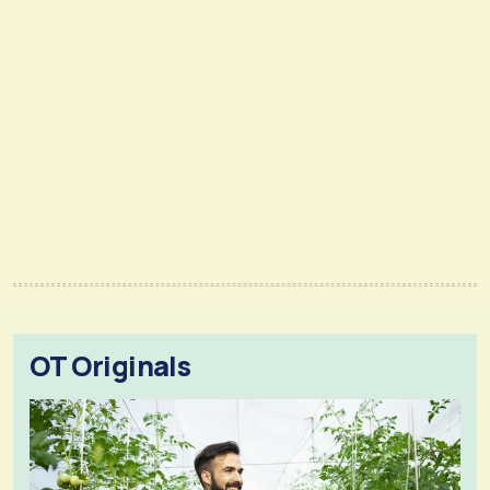
OT Originals