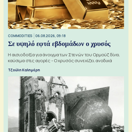
COMMODITIES
06.08.2026, 09:18
Σε υψηλό εφτά εβδομάδων ο χρυσός
Η αισιοδοξία για άνοιγμα των Στενών του Ορμούζ δίνει
καύσιμα στις αγορές - Ο χρυσός συνεχίζει ανοδικά
Τζούλη Καλημέρη