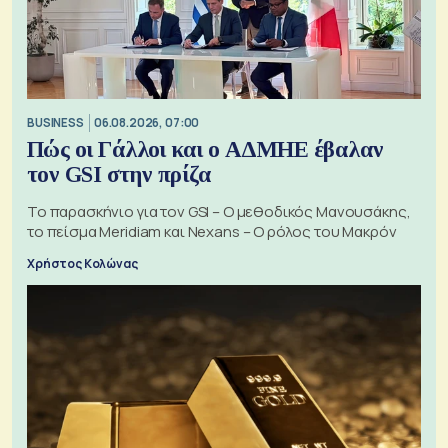
BUSINESS
06.08.2026, 07:00
Πώς οι Γάλλοι και ο ΑΔΜΗΕ έβαλαν
τον GSI στην πρίζα
Το παρασκήνιο για τον GSI – Ο μεθοδικός Μανουσάκης,
το πείσμα Meridiam και Nexans – Ο ρόλος του Μακρόν
Χρήστος Κολώνας