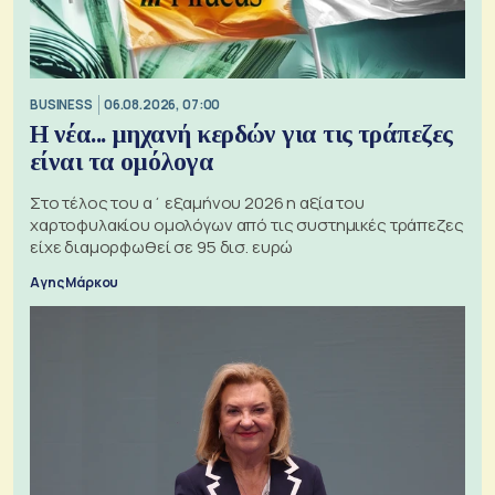
BUSINESS
06.08.2026, 07:00
Η νέα... μηχανή κερδών για τις τράπεζες
είναι τα ομόλογα
Στο τέλος του α΄ εξαμήνου 2026 η αξία του
χαρτοφυλακίου ομολόγων από τις συστημικές τράπεζες
είχε διαμορφωθεί σε 95 δισ. ευρώ
Αγης Μάρκου