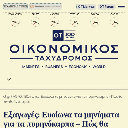
ΟΤ Markets
OT Forum
DOW JONES
SP 500
NASDAQ
FTSE 100
DAX 30
CAC 40
MARKETS
BUSINESS
ECONOMY
WORLD
Χ.Α.
ot.gr
/
AGRO
/
Εξαγωγές: Ευοίωνα τα μηνύματα για τα πυρηνόκαρπα – Πώς θα
κινηθούν οι τιμές
Εξαγωγές: Ευοίωνα τα μηνύματα
για τα πυρηνόκαρπα – Πώς θα