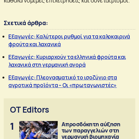
καθόλα νόμιμες επιχειρήσεις και συνεταιρισμοί.
Σχετικά άρθρα:
Εξαγωγές: Καλύτεροι ρυθμοί για τα καλοκαιρινά
φρούτα και λαχανικά
Εξαγωγές: Κυριαρχούν τα ελληνικά φρούτα και
λαχανικά στη γερμανική αγορά
Εξαγωγές: Πλεονασματικό το ισοζύγιο στα
αγροτικά προϊόντα – Οι «πρωταγωνιστές»
OT Editors
1
Απροσδόκητη αύξηση
των παραγγελιών στη
γερμανική βιομηχανία