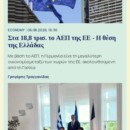
ECONOMY
06.08.2026, 16:30
Στα 18,8 τρισ. το ΑΕΠ της ΕΕ - Η θέση
της Ελλάδας
Με βάση το ΑΕΠ, η Γερμανία είχε τη μεγαλύτερη
οικονομία μεταξύ των χωρών της ΕΕ, ακολουθούμενη
από τη Γαλλία
Γρηγόρης Τραγγανίδας