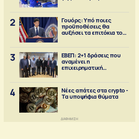
2
Γουόρς: Υπό ποιες
προϋποθέσεις θα
αυξήσει τα επιτόκια τον
Σεπτέμβριο
3
ΕΒΕΠ: 2+1 δράσεις που
αναμένει η
επιχειρηματική
κοινότητα
4
Νέες απάτες στα crypto -
Τα υποψήφια θύματα