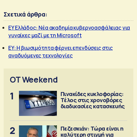
Σχετικά άρθρα:
EY Ελλάδος: Νέα ακαδημία κυβερνοασφάλειας για
γυναίκες μαζί με τη Microsoft
EY: Η βιωσιμότητα φέρνει επενδύσεις στις
αναδυόμενες τεχνολογίες
OT Weekend
1
Πινακίδες κυκλοφορίας:
Τέλος στις χρονοβόρες
διαδικασίες κατασκευής
2
Πεζεσκιάν: Τώρα είναι η
καλύτερη στιγμή για