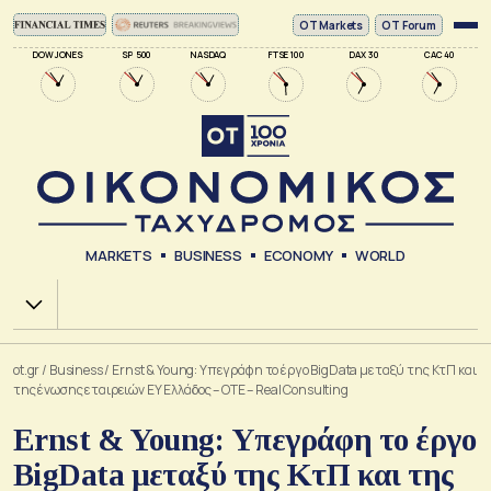
ΟΤ Markets
OT Forum
DOW JONES
SP 500
NASDAQ
FTSE 100
DAX 30
CAC 40
MARKETS
BUSINESS
ECONOMY
WORLD
Χ.Α.
ot.gr
/
Business
/
Ernst & Young: Υπεγράφη το έργο BigData μεταξύ της ΚτΠ και
της ένωσης εταιρειών EY Ελλάδος – OTE – Real Consulting
Ernst & Young: Υπεγράφη το έργο
BigData μεταξύ της ΚτΠ και της