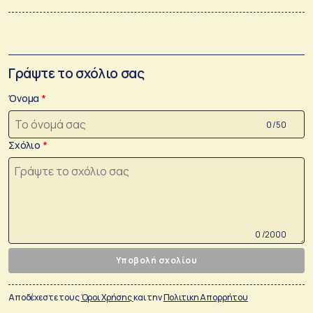
Γράψτε το σχόλιο σας
Όνομα
0 /50
Σχόλιο
0 /2000
Υποβολή σχολίου
Αποδέχεστε τους
Όροι Χρήσης
και την
Πολιτικη Απορρήτου