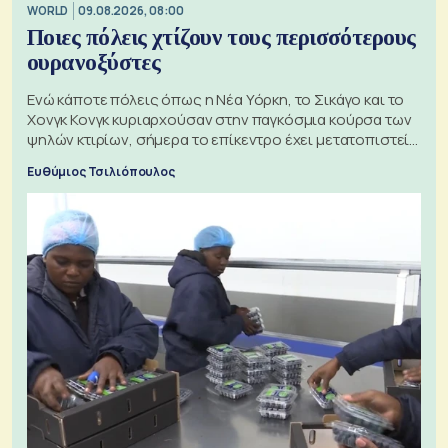
WORLD
09.08.2026, 08:00
Ποιες πόλεις χτίζουν τους περισσότερους
ουρανοξύστες
Ενώ κάποτε πόλεις όπως η Νέα Υόρκη, το Σικάγο και το
Χονγκ Κονγκ κυριαρχούσαν στην παγκόσμια κούρσα των
ψηλών κτιρίων, σήμερα το επίκεντρο έχει μετατοπιστεί
προς την Ασία
Ευθύμιος Τσιλιόπουλος