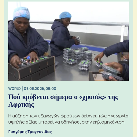
WORLD
09.08.2026, 08:00
Πού κρύβεται σήμερα ο «χρυσός» της
Αφρικής
Η αύξηση των εξαγωγών φρούτων δείχνει πώς η γεωργία
υψηλής αξίας μπορεί να οδηγήσει στην εκβιομηχάνιση
Γρηγόρης Τραγγανίδας