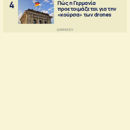
4
Πώς η Γερμανία
προετοιμάζεται για την
«κούρσα» των drones