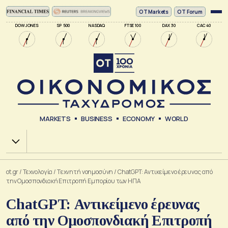
ΟΤ Markets
OT Forum
DOW JONES
SP 500
NASDAQ
FTSE 100
DAX 30
CAC 40
MARKETS
BUSINESS
ECONOMY
WORLD
Χ.Α.
ot.gr
/
Τεχνολογία
/
Tεχνητή νοημοσύνη
/
ChatGPT: Αντικείμενο έρευνας από
την Ομοσπονδιακή Επιτροπή Εμπορίου των ΗΠΑ
ChatGPT: Αντικείμενο έρευνας
από την Ομοσπονδιακή Επιτροπή