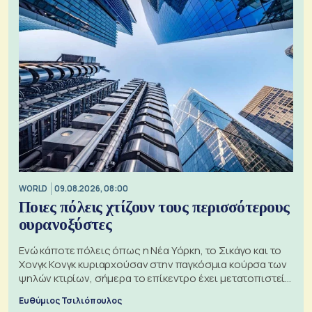
WORLD
09.08.2026, 08:00
Ποιες πόλεις χτίζουν τους περισσότερους
ουρανοξύστες
Ενώ κάποτε πόλεις όπως η Νέα Υόρκη, το Σικάγο και το
Χονγκ Κονγκ κυριαρχούσαν στην παγκόσμια κούρσα των
ψηλών κτιρίων, σήμερα το επίκεντρο έχει μετατοπιστεί
προς την Ασία
Ευθύμιος Τσιλιόπουλος