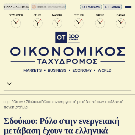
ΟΤ Markets
OT Forum
DOW JONES
SP 500
NASDAQ
FTSE 100
DAX 30
CAC 40
MARKETS
BUSINESS
ECONOMY
WORLD
Χ.Α.
ot.gr
/
Green
/
Σδούκου: Ρόλο στην ενεργειακή μετάβαση έχουν τα ελληνικά
πανεπιστήμια
Σδούκου: Ρόλο στην ενεργειακή
μετάβαση έχουν τα ελληνικά