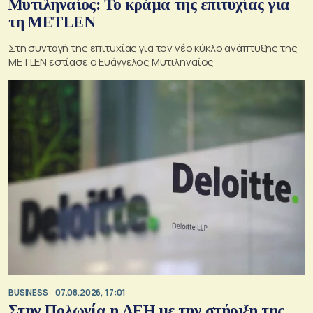
Μυτιληναίος: Το κράμα της επιτυχίας για
τη METLEN
Στη συνταγή της επιτυχίας για τον νέο κύκλο ανάπτυξης της
METLEN εστίασε ο Ευάγγελος Μυτιληναίος
BUSINESS
07.08.2026, 17:01
Στην Πολωνία η ΔΕΗ με την στήριξη της