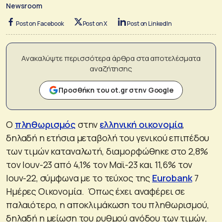
Newsroom
Post on Facebook
Post on X
Post on LinkedIn
Ανακαλύψτε περισσότερα άρθρα στα αποτελέσματα
αναζήτησης
Προσθήκη του ot.gr στην Google
Ο
πληθωρισμός
στην
ελληνική οικονομία
,
δηλαδή η ετήσια μεταβολή του γενικού επιπέδου
των τιμών καταναλωτή, διαμορφώθηκε στο 2,8%
τον Ιουν-23 από 4,1% τον Μαϊ-23 και 11,6% τον
Ιουν-22, σύμφωνα με το τεύχος της
Eurobank
7
Ημέρες Οικονομία. Όπως έχει αναφέρει σε
παλαιότερο, η αποκλιμάκωση του πληθωρισμού,
δηλαδή η μείωση του ρυθμού ανόδου των τιμών,