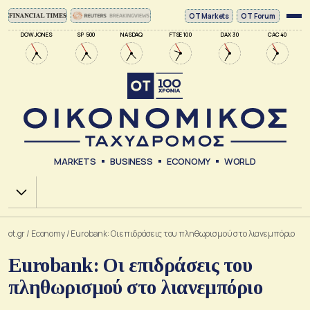
ΟΤ Markets
OT Forum
DOW JONES
SP 500
NASDAQ
FTSE 100
DAX 30
CAC 40
MARKETS
BUSINESS
ECONOMY
WORLD
Χ.Α.
ot.gr
/
Economy
/
Eurobank: Οι επιδράσεις του πληθωρισμού στο λιανεμπόριο
Eurobank: Οι επιδράσεις του
πληθωρισμού στο λιανεμπόριο