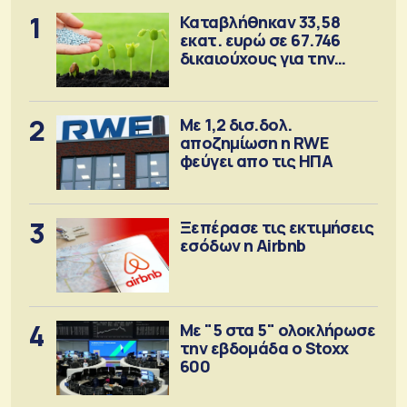
1
Καταβλήθηκαν 33,58
εκατ. ευρώ σε 67.746
δικαιούχους για την
αγορά λιπασμάτων
2
Με 1,2 δισ.δολ.
αποζημίωση η RWE
φεύγει απο τις ΗΠΑ
3
Ξεπέρασε τις εκτιμήσεις
εσόδων η Airbnb
4
Με "5 στα 5" ολοκλήρωσε
την εβδομάδα ο Stoxx
600