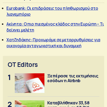
Eurobank: Οι επιδράσεις του πληθωρισμού στο
λιανεμπόριο
Ακίνητα: Ο πιο πιεσμένος κλάδος στην Ευρώπη – Τι
δείχνει μελέτη
Χατζηδάκης: Προχωράμε σε μεταρρυθμίσεις για
οικονομία ανταγωνιστική και δυναμική
OT Editors
1
Ξεπέρασε τις εκτιμήσεις
εσόδων η Airbnb
2
Καταβλήθηκαν 33,58