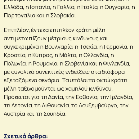
Ελλάδα, η Ισπανία, η Γαλλία, η Ιταλία, η Ουγγαρία, η
Πορτογαλία και η Σλοβακία.
Επιπλέον, έντεκα επιπλέον κράτη μέλη
αντιμετωπίζουν μέτριους κινδύνους και
συγκεκριμένα η Βουλγαρία, η Τσεχία, η Γερμανία, η
Κροατία, η Κύπρος, η Μάλτα, η Ολλανδία, η
Πολωνία, η Ρουμανία, η Σλοβενία και η Φινλανδία,
με συνολικά συνεκτικές ενδείξεις στα διάφορα
εξεταζόμενα σενάρια. Τα υπόλοιπα οκτώ κράτη
μέλη ταξινομούνται ως χαμηλού κινδύνου.
Πρόκειται για τη Δανία, την Εσθονία, την Ιρλανδία,
τη Λετονία, τη Λιθουανία, το Λουξεμβούργο, την
Αυστρία και τη Σουηδία.
Σχετικά άρθρα: