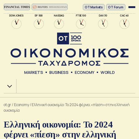
ΟΤ Markets
OT Forum
DOW JONES
SP 500
NASDAQ
FTSE 100
DAX 30
CAC 40
MARKETS
BUSINESS
ECONOMY
WORLD
Χ.Α.
ot.gr
/
Economy
/
Ελληνική οικονομία: Το 2024 φέρνει «πίεση» στην ελληνική
οικονομία
Ελληνική οικονομία: Το 2024
φέρνει «πίεση» στην ελληνική