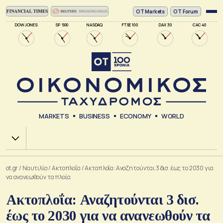
ΟΤ Markets
OT Forum
DOW JONES
SP 500
NASDAQ
FTSE 100
DAX 30
CAC 40
MARKETS
BUSINESS
ECONOMY
WORLD
Χ.Α.
ot.gr
/
Ναυτιλία
/
Ακτοπλοΐα
/
Ακτοπλοΐα: Αναζητούνται 3 δισ. έως το 2030 για
να ανανεωθούν τα πλοία
Ακτοπλοΐα: Αναζητούνται 3 δισ.
έως το 2030 για να ανανεωθούν τα