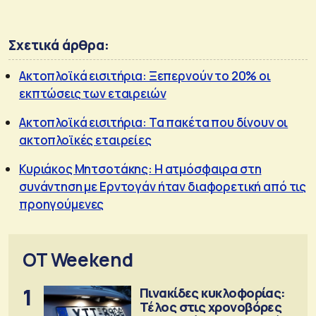
Σχετικά άρθρα:
Ακτοπλοϊκά εισιτήρια: Ξεπερνούν το 20% οι
εκπτώσεις των εταιρειών
Ακτοπλοϊκά εισιτήρια: Τα πακέτα που δίνουν οι
ακτοπλοϊκές εταιρείες
Κυριάκος Μητσοτάκης: Η ατμόσφαιρα στη
συνάντηση με Ερντογάν ήταν διαφορετική από τις
προηγούμενες
OT Weekend
1
Πινακίδες κυκλοφορίας:
Τέλος στις χρονοβόρες