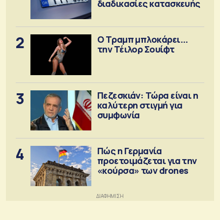
διαδικασίες κατασκευής
2
Ο Τραμπ μπλοκάρει...
την Τέιλορ Σουίφτ
3
Πεζεσκιάν: Τώρα είναι η
καλύτερη στιγμή για
συμφωνία
4
Πώς η Γερμανία
προετοιμάζεται για την
«κούρσα» των drones