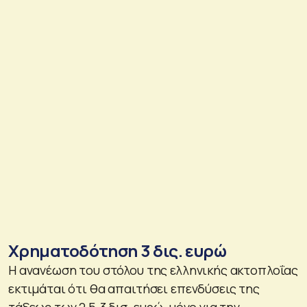
Χρηματοδότηση 3 δις. ευρώ
Η ανανέωση του στόλου της ελληνικής ακτοπλοΐας
εκτιμάται ότι θα απαιτήσει επενδύσεις της
τάξεως των 2,5-3 δισ. ευρώ, μόνο για την