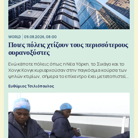
WORLD
09.08.2026, 08:00
Ποιες πόλεις χτίζουν τους περισσότερους
ουρανοξύστες
Ενώ κάποτε πόλεις όπως η Νέα Υόρκη, το Σικάγο και το
Χονγκ Κονγκ κυριαρχούσαν στην παγκόσμια κούρσα των
ψηλών κτιρίων, σήμερα το επίκεντρο έχει μετατοπιστεί
προς την Ασία
Ευθύμιος Τσιλιόπουλος