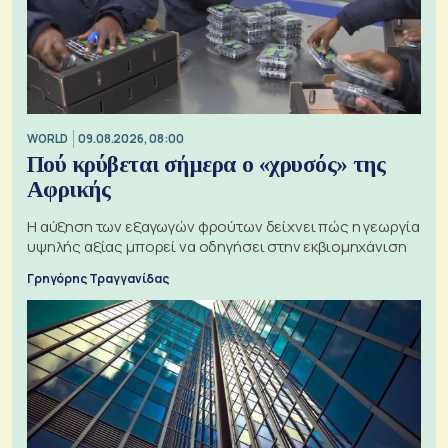
WORLD
09.08.2026, 08:00
Πού κρύβεται σήμερα ο «χρυσός» της
Αφρικής
Η αύξηση των εξαγωγών φρούτων δείχνει πώς η γεωργία
υψηλής αξίας μπορεί να οδηγήσει στην εκβιομηχάνιση
Γρηγόρης Τραγγανίδας