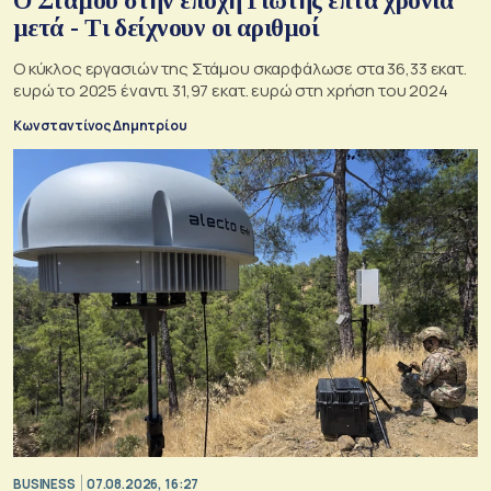
Ο Στάμου στην εποχή Γιώτης επτά χρόνια
μετά - Τι δείχνουν οι αριθμοί
Ο κύκλος εργασιών της Στάμου σκαρφάλωσε στα 36,33 εκατ.
ευρώ το 2025 έναντι 31,97 εκατ. ευρώ στη χρήση του 2024
Κωνσταντίνος Δημητρίου
BUSINESS
07.08.2026, 16:27