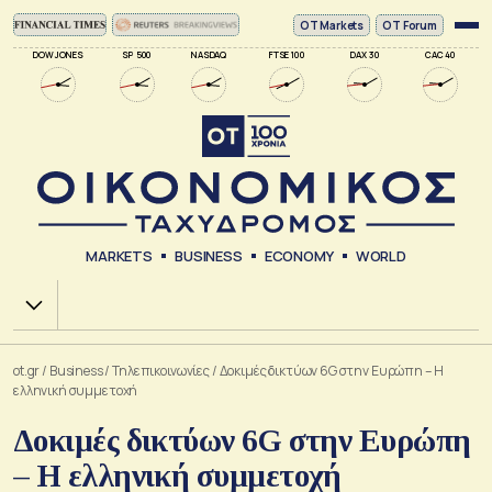
ΟΤ Markets
OT Forum
DOW JONES
SP 500
NASDAQ
FTSE 100
DAX 30
CAC 40
MARKETS
BUSINESS
ECONOMY
WORLD
Χ.Α.
ot.gr
/
Business
/
Τηλεπικοινωνίες
/
Δοκιμές δικτύων 6G στην Ευρώπη – H
ελληνική συμμετοχή
Δοκιμές δικτύων 6G στην Ευρώπη
– H ελληνική συμμετοχή