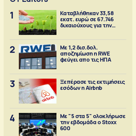
1
Καταβλήθηκαν 33,58
εκατ. ευρώ σε 67.746
δικαιούχους για την
αγορά λιπασμάτων
2
Με 1,2 δισ.δολ.
αποζημίωση η RWE
φεύγει απο τις ΗΠΑ
3
Ξεπέρασε τις εκτιμήσεις
εσόδων η Airbnb
4
Με "5 στα 5" ολοκλήρωσε
την εβδομάδα ο Stoxx
600