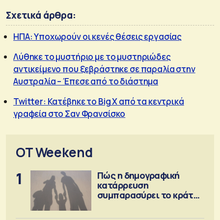
Σχετικά άρθρα:
ΗΠΑ: Υποχωρούν οι κενές θέσεις εργασίας
Λύθηκε το μυστήριο με το μυστηριώδες
αντικείμενο που ξεβράστηκε σε παραλία στην
Αυστραλία – Έπεσε από το διάστημα
Twitter: Κατέβηκε το Big X από τα κεντρικά
γραφεία στο Σαν Φρανσίσκο
OT Weekend
1
Πώς η δημογραφική
κατάρρευση
συμπαρασύρει το κράτος
πρόνοιας