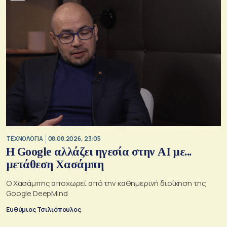
ΤΕΧΝΟΛΟΓΙΑ
08.08.2026, 23:05
Η Google αλλάζει ηγεσία στην AI με...
μετάθεση Χασάμπη
Ο Χασάμπης αποχωρεί από την καθημερινή διοίκηση της
Google DeepMind
Ευθύμιος Τσιλιόπουλος