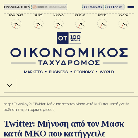
ΟΤ Markets
OT Forum
DOW JONES
SP 500
NASDAQ
FTSE 100
DAX 30
CAC 40
MARKETS
BUSINESS
ECONOMY
WORLD
Χ.Α.
ot.gr
/
Τεχνολογία
/
Twitter: Μήνυση από τον Μασκ κατά ΜΚΟ που κατήγγειλε
αύξηση της ρητορικής μίσους
Twitter: Μήνυση από τον Μασκ
κατά ΜΚΟ που κατήγγειλε