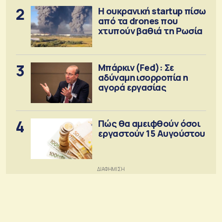
2
Η ουκρανική startup πίσω
από τα drones που
χτυπούν βαθιά τη Ρωσία
3
Μπάρκιν (Fed): Σε
αδύναμη ισορροπία η
αγορά εργασίας
4
Πώς θα αμειφθούν όσοι
εργαστούν 15 Αυγούστου