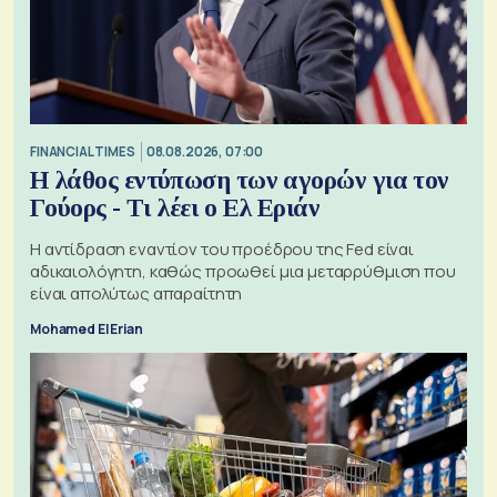
FINANCIAL TIMES
08.08.2026, 07:00
Η λάθος εντύπωση των αγορών για τον
Γούορς - Τι λέει ο Ελ Εριάν
Η αντίδραση εναντίον του προέδρου της Fed είναι
αδικαιολόγητη, καθώς προωθεί μια μεταρρύθμιση που
είναι απολύτως απαραίτητη
Mohamed El Erian