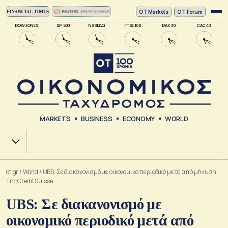
ΟΤ Markets
OT Forum
DOW JONES
SP 500
NASDAQ
FTSE 100
DAX 30
CAC 40
MARKETS
BUSINESS
ECONOMY
WORLD
Χ.Α.
ot.gr
/
World
/
UBS: Σε διακανονισμό με οικονομικό περιοδικό μετά από μήνυση
της Credit Suisse
UBS: Σε διακανονισμό με
οικονομικό περιοδικό μετά από