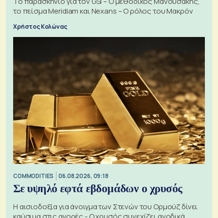
Το παρασκήνιο για τον GSI – Ο μεθοδικός Μανουσάκης,
το πείσμα Meridiam και Nexans – Ο ρόλος του Μακρόν
Χρήστος Κολώνας
COMMODITIES
06.08.2026, 09:18
Σε υψηλό εφτά εβδομάδων ο χρυσός
Η αισιοδοξία για άνοιγμα των Στενών του Ορμούζ δίνει
καύσιμα στις αγορές - Ο χρυσός συνεχίζει ανοδικά