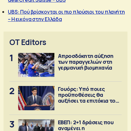
UBS: Πού βρίσκονται οι πιο πλούσιοι του πλανήτη
– Η εικόνα στην Ελλάδα
OT Editors
1
Απροσδόκητη αύξηση
των παραγγελιών στη
γερμανική βιομηχανία
2
Γουόρς: Υπό ποιες
προϋποθέσεις θα
αυξήσει τα επιτόκια τον
Σεπτέμβριο
3
ΕΒΕΠ: 2+1 δράσεις που
αναμένει η