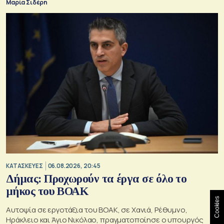
Μαρία Σιδέρη
ΚΑΤΑΣΚΕΥΕΣ
06.08.2026, 20:45
Δήμας: Προχωρούν τα έργα σε όλο το
μήκος του ΒΟΑΚ
Cookies
Αυτοψία σε εργοτάξια του ΒΟΑΚ, σε Χανιά, Ρέθυμνο,
Ηράκλειο και Άγιο Νικόλαο, πραγματοποίησε ο υπουργός