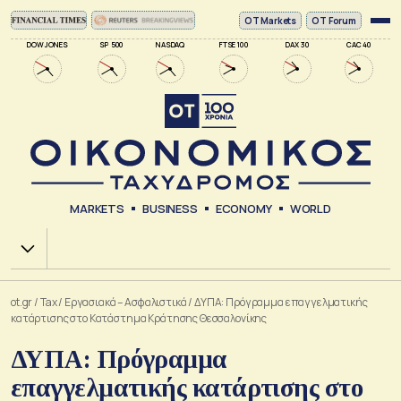
ΟΤ Markets
OT Forum
DOW JONES
SP 500
NASDAQ
FTSE 100
DAX 30
CAC 40
MARKETS
BUSINESS
ECONOMY
WORLD
Χ.Α.
ot.gr
/
Tax
/
Εργασιακά – Ασφαλιστικά
/
ΔΥΠΑ: Πρόγραμμα επαγγελματικής
κατάρτισης στο Κατάστημα Κράτησης Θεσσαλονίκης
ΔΥΠΑ: Πρόγραμμα
επαγγελματικής κατάρτισης στο