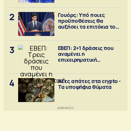
2
Γουόρς: Υπό ποιες
προϋποθέσεις θα
αυξήσει τα επιτόκια τον
Σεπτέμβριο
3
ΕΒΕΠ: 2+1 δράσεις που
αναμένει η
επιχειρηματική
κοινότητα
4
Νέες απάτες στα crypto -
Τα υποψήφια θύματα