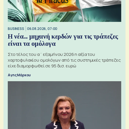
BUSINESS
06.08.2026, 07:00
Η νέα... μηχανή κερδών για τις τράπεζες
είναι τα ομόλογα
Στο τέλος του α΄ εξαμήνου 2026 η αξία του
χαρτοφυλακίου ομολόγων από τις συστημικές τράπεζες
είχε διαμορφωθεί σε 95 δισ. ευρώ
Αγης Μάρκου