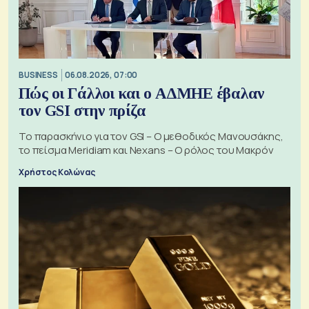
BUSINESS
06.08.2026, 07:00
Πώς οι Γάλλοι και ο ΑΔΜΗΕ έβαλαν
τον GSI στην πρίζα
Το παρασκήνιο για τον GSI – Ο μεθοδικός Μανουσάκης,
το πείσμα Meridiam και Nexans – Ο ρόλος του Μακρόν
Χρήστος Κολώνας