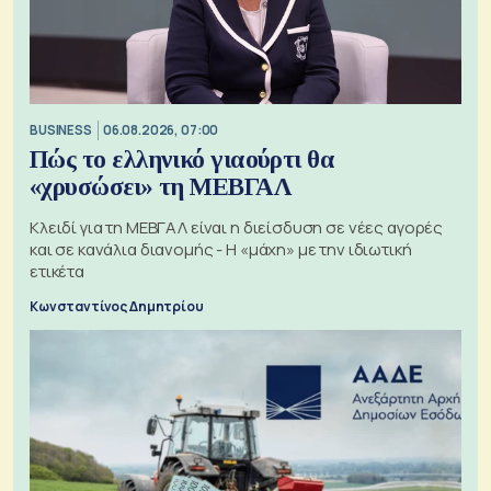
BUSINESS
06.08.2026, 07:00
Πώς το ελληνικό γιαούρτι θα
«χρυσώσει» τη ΜΕΒΓΑΛ
Κλειδί για τη ΜΕΒΓΑΛ είναι η διείσδυση σε νέες αγορές
και σε κανάλια διανομής - Η «μάχη» με την ιδιωτική
ετικέτα
Κωνσταντίνος Δημητρίου