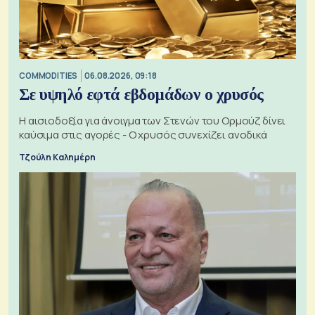
COMMODITIES
06.08.2026, 09:18
Σε υψηλό εφτά εβδομάδων ο χρυσός
Η αισιοδοξία για άνοιγμα των Στενών του Ορμούζ δίνει
καύσιμα στις αγορές - Ο χρυσός συνεχίζει ανοδικά
Τζούλη Καλημέρη