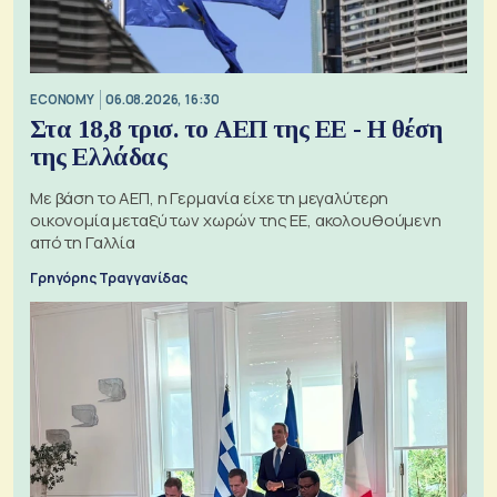
ECONOMY
06.08.2026, 16:30
Στα 18,8 τρισ. το ΑΕΠ της ΕΕ - Η θέση
της Ελλάδας
Με βάση το ΑΕΠ, η Γερμανία είχε τη μεγαλύτερη
οικονομία μεταξύ των χωρών της ΕΕ, ακολουθούμενη
από τη Γαλλία
Γρηγόρης Τραγγανίδας