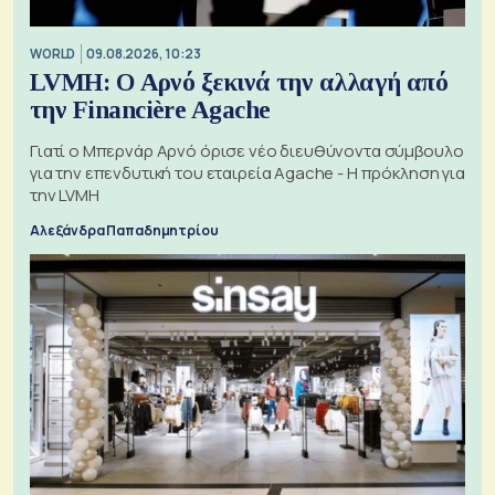
WORLD
09.08.2026, 10:23
LVMH: Ο Αρνό ξεκινά την αλλαγή από
την Financière Agache
Γιατί ο Μπερνάρ Αρνό όρισε νέο διευθύνοντα σύμβουλο
για την επενδυτική του εταιρεία Agache - Η πρόκληση για
την LVMH
Αλεξάνδρα Παπαδημητρίου