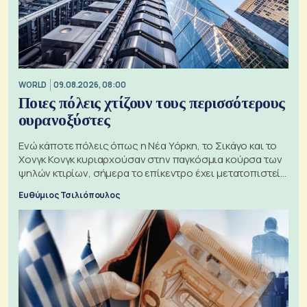
WORLD
09.08.2026, 08:00
Ποιες πόλεις χτίζουν τους περισσότερους
ουρανοξύστες
Ενώ κάποτε πόλεις όπως η Νέα Υόρκη, το Σικάγο και το
Χονγκ Κονγκ κυριαρχούσαν στην παγκόσμια κούρσα των
ψηλών κτιρίων, σήμερα το επίκεντρο έχει μετατοπιστεί
προς την Ασία
Ευθύμιος Τσιλιόπουλος