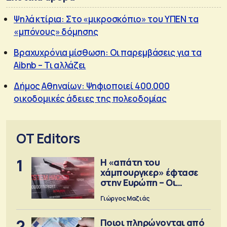
Ψηλά κτίρια: Στο «μικροσκόπιο» του ΥΠΕΝ τα
«μπόνους» δόμησης
Βραχυχρόνια μίσθωση: Οι παρεμβάσεις για τα
Aibnb – Τι αλλάζει
Δήμος Αθηναίων: Ψηφιοποιεί 400.000
οικοδομικές άδειες της πολεοδομίας
OT Editors
1
Η «απάτη του
χάμπουργκερ» έφτασε
στην Ευρώπη – Οι
προειδοποιήσεις
Γιώργος Μαζιάς
2
Ποιοι πληρώνονται από