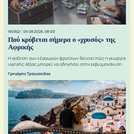
WORLD
09.08.2026, 08:00
Πού κρύβεται σήμερα ο «χρυσός» της
Αφρικής
Η αύξηση των εξαγωγών φρούτων δείχνει πώς η γεωργία
υψηλής αξίας μπορεί να οδηγήσει στην εκβιομηχάνιση
Γρηγόρης Τραγγανίδας