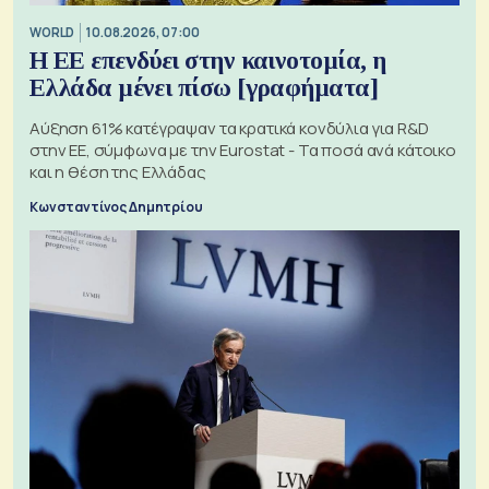
WORLD
10.08.2026, 07:00
Η ΕΕ επενδύει στην καινοτομία, η
Ελλάδα μένει πίσω [γραφήματα]
Αύξηση 61% κατέγραψαν τα κρατικά κονδύλια για R&D
στην ΕΕ, σύμφωνα με την Eurostat - Τα ποσά ανά κάτοικο
και η θέση της Ελλάδας
Κωνσταντίνος Δημητρίου