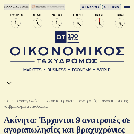
ΟΤ Markets
OT Forum
DOW JONES
SP 500
NASDAQ
FTSE 100
DAX 30
CAC 40
MARKETS
BUSINESS
ECONOMY
WORLD
Χ.Α.
ot.gr
/
Economy
/
Ακίνητα
/
Ακίνητα: Έρχονται 9 ανατροπές σε αγοραπωλησίες
και βραχυχρόνιες μισθώσεις
Ακίνητα: Έρχονται 9 ανατροπές σε
αγοραπωλησίες και βραχυχρόνιες