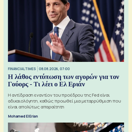
FINANCIAL TIMES
08.08.2026, 07:00
Η λάθος εντύπωση των αγορών για τον
Γούορς - Τι λέει ο Ελ Εριάν
Η αντίδραση εναντίον του προέδρου της Fed είναι
αδικαιολόγητη, καθώς προωθεί μια μεταρρύθμιση που
είναι απολύτως απαραίτητη
Mohamed El Erian