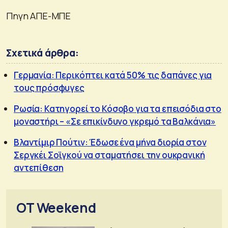
Πηγη ΑΠΕ-ΜΠΕ
Σχετικά άρθρα:
Γερμανία: Περικόπτει κατά 50% τις δαπάνες για
τους πρόσφυγες
Ρωσία: Κατηγορεί το Κόσοβο για τα επεισόδια στο
μοναστήρι – «Σε επικίνδυνο γκρεμό τα Βαλκάνια»
Βλαντίμιρ Πούτιν: Έδωσε ένα μήνα διορία στον
Σεργκέι Σοϊγκού να σταματήσει την ουκρανική
αντεπίθεση
OT Weekend