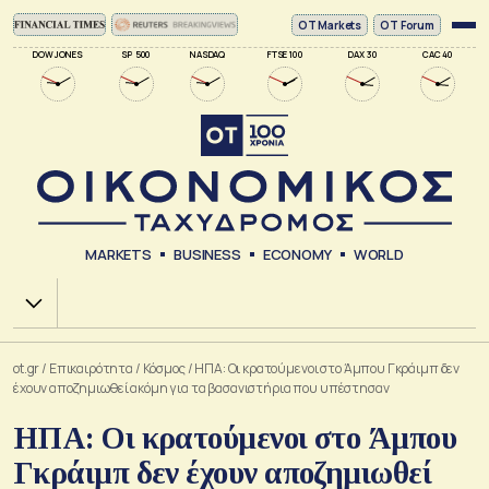
ΟΤ Markets
OT Forum
DOW JONES
SP 500
NASDAQ
FTSE 100
DAX 30
CAC 40
MARKETS
BUSINESS
ECONOMY
WORLD
Χ.Α.
ot.gr
/
Επικαιρότητα
/
Κόσμος
/
ΗΠΑ: Oι κρατούμενοι στο Άμπου Γκράιμπ δεν
έχουν αποζημιωθεί ακόμη για τα βασανιστήρια που υπέστησαν
ΗΠΑ: Oι κρατούμενοι στο Άμπου
Γκράιμπ δεν έχουν αποζημιωθεί