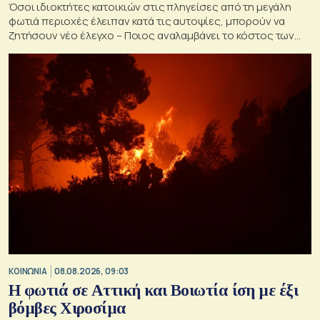
Όσοι ιδιοκτήτες κατοικιών στις πληγείσες από τη μεγάλη
φωτιά περιοχές έλειπαν κατά τις αυτοψίες, μπορούν να
ζητήσουν νέο έλεγχο – Ποιος αναλαμβάνει το κόστος των
ανακατασκευών και κατεδαφίσεων
ΚΟΙΝΩΝΙΑ
08.08.2026, 09:03
Η φωτιά σε Αττική και Βοιωτία ίση με έξι
βόμβες Χιροσίμα