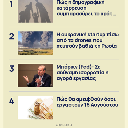
1
Πώς η δημογραφική
κατάρρευση
συμπαρασύρει το κράτος
πρόνοιας
2
Η ουκρανική startup πίσω
από τα drones που
χτυπούν βαθιά τη Ρωσία
3
Μπάρκιν (Fed): Σε
αδύναμη ισορροπία η
αγορά εργασίας
4
Πώς θα αμειφθούν όσοι
εργαστούν 15 Αυγούστου