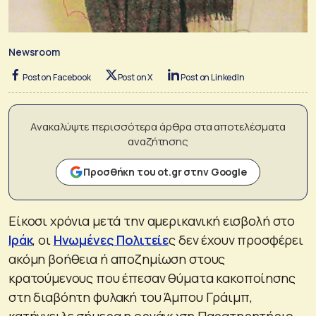
Newsroom
Post on Facebook
Post on X
Post on LinkedIn
Ανακαλύψτε περισσότερα άρθρα στα αποτελέσματα
αναζήτησης
Προσθήκη του ot.gr στην Google
Είκοσι χρόνια μετά την αμερικανική εισβολή στο
Ιράκ
, οι
Ηνωμένες Πολιτείε
ς δεν έχουν προσφέρει
ακόμη βοήθεια ή αποζημίωση στους
κρατούμενους που έπεσαν θύματα κακοποίησης
στη διαβόητη φυλακή του Άμπου Γράιμπ,
κατήγγειλε σήμερα η οργάνωση Παρατηρητήριο