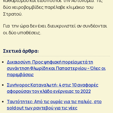
καθαρισμού και ειδοποίησε την Αστυνομία. Τις
δύο χειροβομβίδες παρέλαβε κλιμάκιο του
Στρατού.
Για την ώρα δεν έχει διευκρινιστεί αν συνδέονται
οι δύο υποθέσεις.
Σχετικά άρθρα:
Δικαιοσύνη: Προς ψηφιακή πορεία μετά τη
συνάντηση Φλωρίδη και Παπαστεργίου – Όλες οι
παρεμβάσεις
Συνήγορος Καταναλωτή: 4 στις 10 αναφορές
αφορούσαν τον κλάδο ενέργειας το 2022
Ταυτότητες: Από τις ουρές για τις παλιές, στο
sold out των ραντεβού για τις νέες