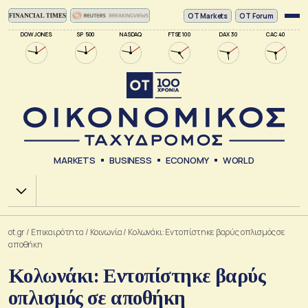
ΟΤ Markets
OT Forum
DOW JONES
SP 500
NASDAQ
FTSE 100
DAX 30
CAC 40
MARKETS
BUSINESS
ECONOMY
WORLD
Χ.Α.
ot.gr
/
Επικαιρότητα
/
Κοινωνία
/
Κολωνάκι: Εντοπίστηκε βαρύς οπλισμός σε
αποθήκη
Κολωνάκι: Εντοπίστηκε βαρύς
οπλισμός σε αποθήκη