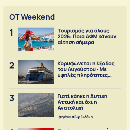
OT Weekend
1
Τουρισμός για όλους
2026: Ποια ΑΦΜ κάνουν
αίτηση σήμερα
2
Κορυφώνεται η έξοδος
του Αυγούστου - Με
υψηλές πληρότητες
αναχωρούν τα πλοία
3
Γιατί κάηκε η Δυτική
Αττική και όχι η
Ανατολική
Ιφιγένεια Βιρβιδάκη