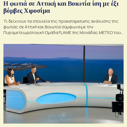
Η φωτιά σε Αττική και Βοιωτία ίση με έξι
βόμβες Χιροσίμα
Τι δείχνουν τα στοιχεία της προκαταρκτικής ανάλυσης της
φωτιάς σε Αττική και Βοιωτία σύμφωνα με την
Πυρομετεωρολογική Ομάδα FLAME της Μονάδας ΜΕΤΕΟ του
Εθνικού Αστεροσκοπείου Αθηνών.