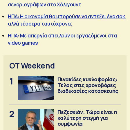
σεναριογράφων στο Χόλιγουντ
ΗΠΑ: Η οικονομία θα μπορούσε να αντέξει ένα σοκ,
αλλά τέσσερα ταυτόχρονα;
ΗΠΑ: Με απεργία απειλούν οι εργαζόμενοι στα
video games
OT Weekend
1
Πινακίδες κυκλοφορίας:
Τέλος στις χρονοβόρες
διαδικασίες κατασκευής
2
Πεζεσκιάν: Τώρα είναι η
καλύτερη στιγμή για
συμφωνία