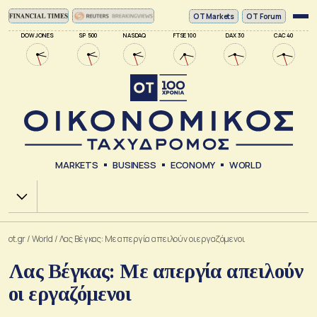
ΟΤ Markets
OT Forum
DOW JONES
SP 500
NASDAQ
FTSE 100
DAX 30
CAC 40
MARKETS
BUSINESS
ECONOMY
WORLD
Χ.Α.
ot.gr
/
World
/
Λας Βέγκας: Με απεργία απειλούν οι εργαζόμενοι
Λας Βέγκας: Με απεργία απειλούν
οι εργαζόμενοι