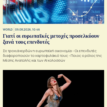
WORLD
09.08.2026, 10:46
Γιατί οι ευρωπαϊκές μετοχές προσελκύουν
ξανά τους επενδυτές
Σε τροχιά κερδών η ευρωπαϊκή οικονομία - Οι επενδυτές
διαφοροποιούν το χαρτοφυλάκιό τους - Ποιος ο ρόλος της
Μέσης Ανατολής και των AI κολοσσών