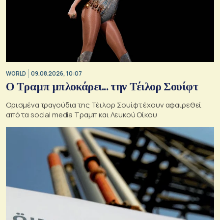
WORLD
09.08.2026, 10:07
Ο Τραμπ μπλοκάρει... την Τέιλορ Σουίφτ
Ορισμένα τραγούδια της Τέιλορ Σουίφτ έχουν αφαιρεθεί
από τα social media Τραμπ και Λευκού Οίκου