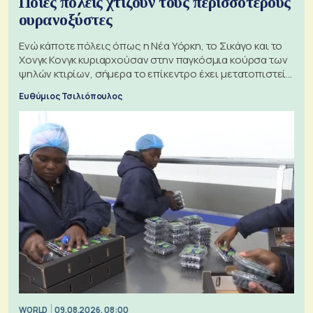
Ποιες πόλεις χτίζουν τους περισσότερους
ουρανοξύστες
Ενώ κάποτε πόλεις όπως η Νέα Υόρκη, το Σικάγο και το
Χονγκ Κονγκ κυριαρχούσαν στην παγκόσμια κούρσα των
ψηλών κτιρίων, σήμερα το επίκεντρο έχει μετατοπιστεί
προς την Ασία
Ευθύμιος Τσιλιόπουλος
WORLD
09.08.2026, 08:00