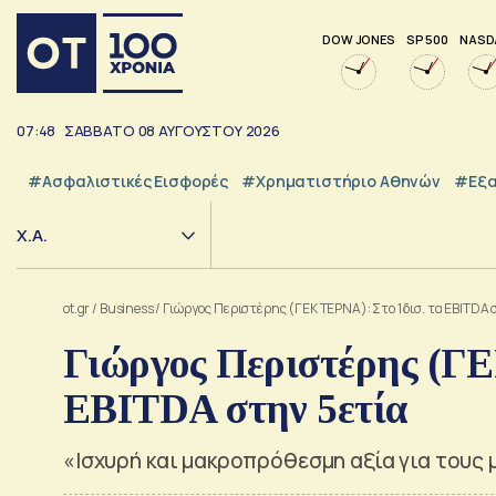
DOW JONES
SP 500
NASD
07:48
ΣΑΒΒΑΤΟ
08
ΑΥΓΟΥΣΤΟΥ
2026
#Ασφαλιστικές Εισφορές
#Χρηματιστήριο Αθηνών
#εξα
Χ.Α.
ot.gr
/
Business
/
Γιώργος Περιστέρης (ΓΕΚ ΤΕΡΝΑ): Στο 1 δισ. τα EBITDA 
Γιώργος Περιστέρης (ΓΕ
EBITDA στην 5ετία
«Ισχυρή και μακροπρόθεσμη αξία για τους 