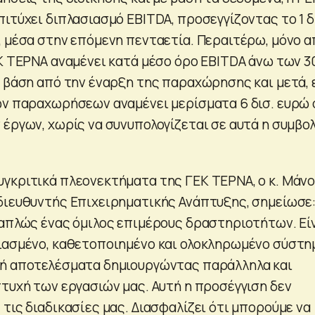
ιτύχει διπλασιασμό EBITDA, προσεγγίζοντας το 1 δ
, μέσα στην επόμενη πενταετία. Περαιτέρω, μόνο α
ΕΚ ΤΕΡΝΑ αναμένει κατά μέσο όρο EBITDA άνω των 3
α βάση από την έναρξη της παραχώρησης και μετά,
ων παραχωρήσεων αναμένει μερίσματα 6 δισ. ευρώ
 έργων, χωρίς να συνυπολογίζεται σε αυτά η συμβο
γκριτικά πλεονεκτήματα της ΓΕΚ ΤΕΡΝΑ, ο κ. Μάν
διευθυντής Επιχειρηματικής Ανάπτυξης, σημείωσε:
 απλώς ένας όμιλος επιμέρους δραστηριοτήτων. Εί
ιασμένο, καθετοποιημένο και ολοκληρωμένο σύστη
λή αποτελέσματα δημιουργώντας παράλληλα και
πτυχή των εργασιών μας. Αυτή η προσέγγιση δεν
τις διαδικασίες μας. Διασφαλίζει ότι μπορούμε να