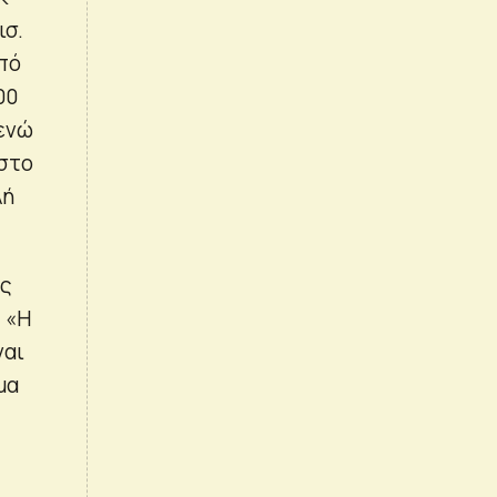
ισ.
πό
00
 ενώ
 στο
λή
ος
 «Η
ναι
μα