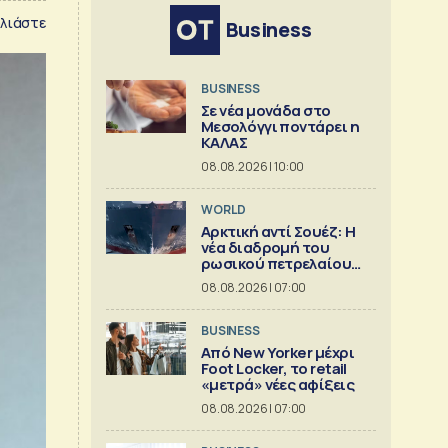
λιάστε
Business
BUSINESS
Σε νέα μονάδα στο
Μεσολόγγι ποντάρει η
ΚΑΛΑΣ
08.08.2026 | 10:00
WORLD
Αρκτική αντί Σουέζ: Η
νέα διαδρομή του
ρωσικού πετρελαίου
[Γράφημα]
08.08.2026 | 07:00
BUSINESS
Από New Yorker μέχρι
Foot Locker, το retail
«μετρά» νέες αφίξεις
08.08.2026 | 07:00