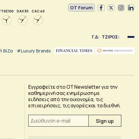
OT Forum
FTSE 100
DAX 30
CAC 40
Γ.Δ:
ΤΖΙΡΟΣ:
 Βίζα
#luxury Brands
Εγγραφείτε στο OT Newsletter για την
καθημερινή σας ενημέρωση με
ειδήσεις από την οικονομία, τις
επιχειρήσεις, τις αγορές και τα διεθνή.