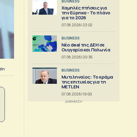
BUSINESS
Χαμηλές πτήσεις για
την Εύρηκα - Το πλάνο
για το 2026
07.08.2026 | 23:02
BUSINESS
Νέο deal της ΔΕΗ σε
Ουγγαρία και Πολωνία
07.08.2026 | 20:36
dIn
BUSINESS
Μυτιληναίος: Το κράμα
της επιτυχίας για τη
METLEN
07.08.2026 | 19:00