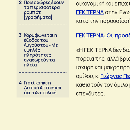
2
Ποιες χώρες έχουν
οικονομική και επιχε
τα περισσότερα
ΓΕΚ ΤΕΡΝΑ
στην Ένωσ
ρομπότ
[γραφήματα]
κατά την παρουσίασή
ΓΕΚ ΤΕΡΝΑ: Οι προσ
3
Κορυφώνεται η
έξοδος του
Αυγούστου - Με
«Η ΓΕΚ ΤΕΡΝΑ δεν δι
υψηλές
πληρότητες
πορεία της, αλλά βρί
αναχωρούν τα
πλοία
ισχυρή και μακροπρό
ομίλου, κ.
Γιώργος Π
4
Γιατί κάηκε η
καθιστούν τον όμιλο 
Δυτική Αττική και
όχι η Ανατολική
επενδυτές.