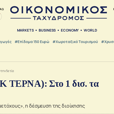
AQ
MARKETS
BUSINESS
ECONOMY
WORLD
γωγές
#Επίδομα 150 Ευρώ
#Χωροταξικό Τουρισμού
#Χρυσή
στην 5ετία
Κ ΤΕΡΝΑ): Στο 1 δισ. τα
μετόχους», η δέσμευση της διοίκησης