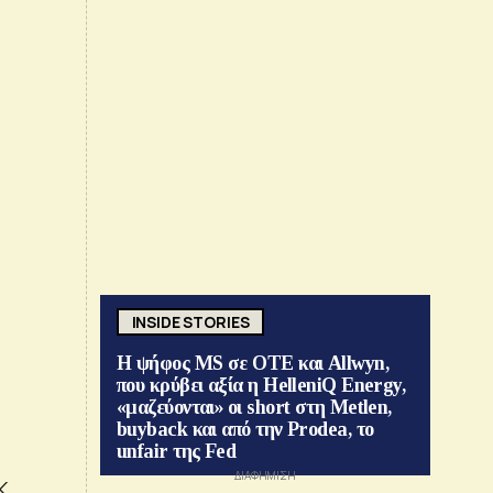
INSIDE STORIES
Η ψήφος MS σε ΟΤΕ και Allwyn,
που κρύβει αξία η HelleniQ Energy,
«μαζεύονται» οι short στη Metlen,
buyback και από την Prodea, το
unfair της Fed
Κ