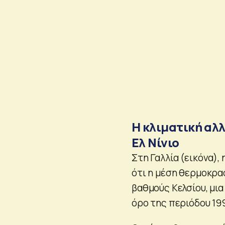
Η κλιματική αλ
Ελ Νίνιο
Στη Γαλλία (εικόνα)
ότι η μέση θερμοκρα
βαθμούς Κελσίου, μια
όρο της περιόδου 19