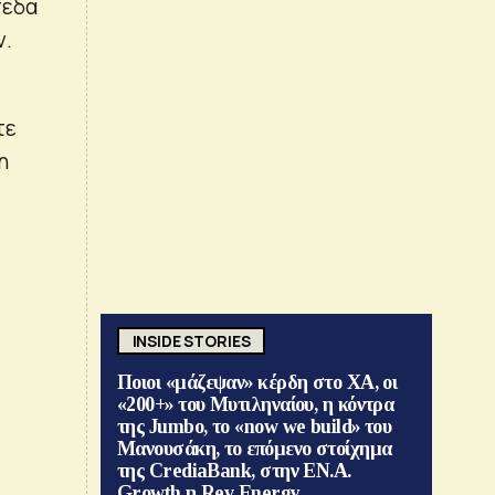
πεδα
ν.
τε
η
INSIDE STORIES
Ποιοι «μάζεψαν» κέρδη στο ΧΑ, οι
«200+» του Μυτιληναίου, η κόντρα
της Jumbo, το «now we build» του
Μανουσάκη, το επόμενο στοίχημα
της CrediaBank, στην ΕΝ.Α.
Growth η Rev Energy