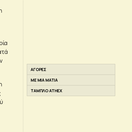
η
οία
ατά
ν
ΑΓΟΡΕΣ
ΜΕ ΜΙΑ ΜΑΤΙΑ
η
ΤΑΜΠΛΟ ATHEX
ς
λύ