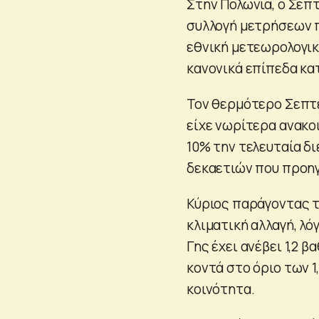
Στην Πολωνία, ο Σεπ
συλλογή μετρήσεων π
εθνική μετεωρολογικ
κανονικά επίπεδα κατ
Τον θερμότερο Σεπτέμ
είχε νωρίτερα ανακο
10% την τελευταία δι
δεκαετιών που προηγ
Κύριος παράγοντας τ
κλιματική αλλαγή, λ
Γης έχει ανέβει 1,2 
κοντά στο όριο των 1
κοινότητα.