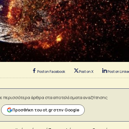
Post on Facebook
Post on X
Post on Linke
ε περισσότερα άρθρα στα αποτελέσματα αναζήτησης
Προσθήκη του ot.gr στην Google