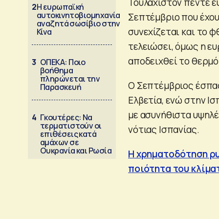
Τουλάχιστον πέντε 
2
Η ευρωπαϊκή
αυτοκινητοβιομηχανία
Σεπτέμβριο που έχου
αναζητά σωσίβιο στην
συνεχίζεται και το φ
Κίνα
τελειώσει, όμως η ε
αποδειχθεί το θερμό
3
ΟΠΕΚΑ: Ποιο
βοήθημα
πληρώνεται την
Ο Σεπτέμβριος έσπασε
Παρασκευή
Ελβετία, ενώ στην Ι
με ασυνήθιστα υψηλέ
4
Γκουτέρες: Να
τερματιστούν οι
νότιας Ισπανίας.
επιθέσεις κατά
αμάχων σε
Ουκρανία και Ρωσία
Η χρηματοδότηση ρυ
ποιότητα του κλίμα