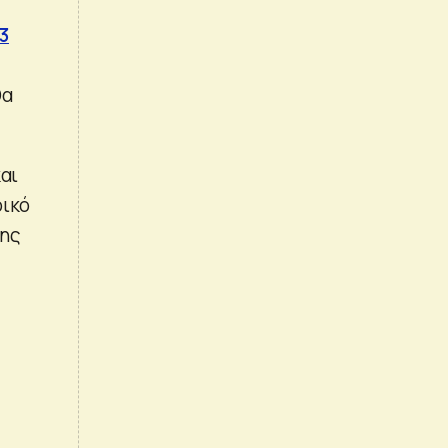
3
θα
αι
ρικό
της