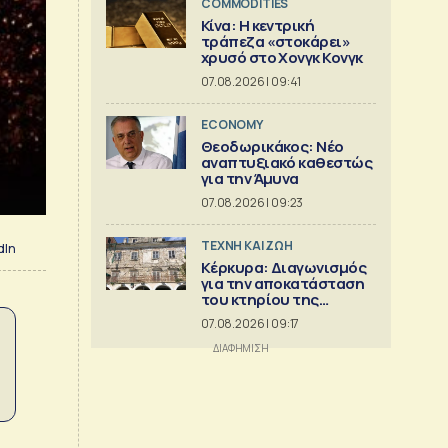
COMMODITIES
Κίνα: Η κεντρική
τράπεζα «στοκάρει»
χρυσό στο Χονγκ Κονγκ
07.08.2026 | 09:41
ECONOMY
Θεοδωρικάκος: Νέο
αναπτυξιακό καθεστώς
για την Άμυνα
07.08.2026 | 09:23
TΕΧΝΗ ΚΑΙ ΖΩΗ
dIn
Κέρκυρα: Διαγωνισμός
για την αποκατάσταση
του κτηρίου της
Πινακοθήκης Γιαλλινά
07.08.2026 | 09:17