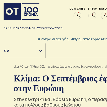
DOW JONES
SP 500
NASD
07:19
ΠΑΡΑΣΚΕΥΗ
07
ΑΥΓΟΥΣΤΟΥ
2026
#ρήτρα Διαφυγής
#Χρηματιστήριο Αθ
Χ.Α.
ot.gr
/
Green
/
Κλίμα: Ο Σεπτέμβριος έφερε νέα ρεκόρ θερμοκρασίας στη
Κλίμα: Ο Σεπτέμβριος έ
στην Ευρώπη
Στην Κεντρική και Βόρεια Ευρώπη, ο περασ
κατά πολλούς βαθμούς Κελσίου