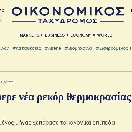
AQ
MARKETS
BUSINESS
ECONOMY
WORLD
ηνών
#Καταθέσεις
#Airbnb
#Βιομηχανία
#εισερχόμενος Τ
ν Ευρώπη
φερε νέα ρεκόρ θερμοκρασίας
μένος μήνας ξεπέρασε τα κανονικά επίπεδα