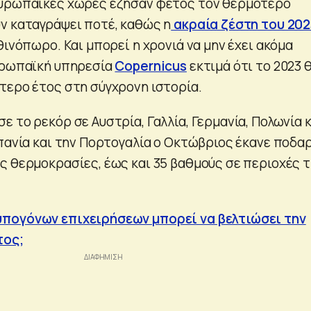
ευρωπαϊκές χώρες έζησαν φέτος τον θερμότερο
ν καταγράψει ποτέ, καθώς η
ακραία ζέστη του 202
θινόπωρο. Και μπορεί η χρονιά να μην έχει ακόμα
υρωπαϊκή υπηρεσία
Copernicus
εκτιμά ότι το 2023 
τερο έτος στη σύγχρονη ιστορία.
 το ρεκόρ σε Αυστρία, Γαλλία, Γερμανία, Πολωνία κ
σπανία και την Πορτογαλία ο Οκτώβριος έκανε ποδα
ς θερμοκρασίες, έως και 35 βαθμούς σε περιοχές 
πογόνων επιχειρήσεων μπορεί να βελτιώσει την
τος;