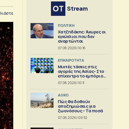
Stream
λιάστε
ΠΟΛΙΤΙΚΗ
Χατζηδάκης: Άκυρες οι
εγκύκλιοι που δεν
αναρτώνται
07.08.2026 | 10:16
ΕΠΙΚΑΙΡΟΤΗΤΑ
Μικτές τάσεις στις
αγορές της Ασίας- Στο
επίκεντρο το εμπόριο
της Κίνας
07.08.2026 | 10:11
AGRO
Πώς θα δοθούν
αποζημιώσεις για
ζωονόσους – Τα ποσά
07.08.2026 | 09:52