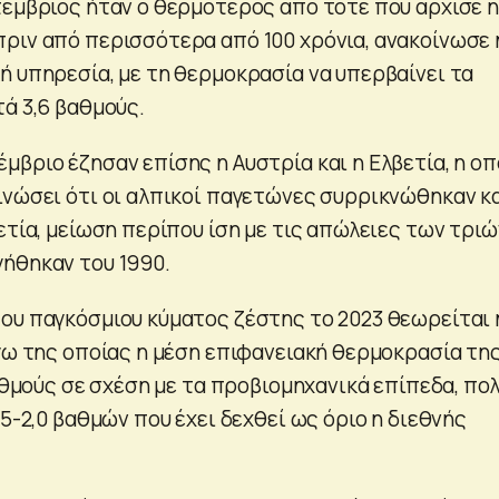
τέμβριος ήταν ο θερμότερος από τότε που άρχισε η
ριν από περισσότερα από 100 χρόνια, ανακοίνωσε 
ή υπηρεσία, με τη θερμοκρασία να υπερβαίνει τα
ά 3,6 βαθμούς.
βριο έζησαν επίσης η Αυστρία και η Ελβετία, η οπ
ινώσει ότι οι αλπικοί παγετώνες συρρικνώθηκαν κ
ετία, μείωση περίπου ίση με τις απώλειες των τριώ
ήθηκαν του 1990.
ου παγκόσμιου κύματος ζέστης το 2023 θεωρείται 
όγω της οποίας η μέση επιφανειακή θερμοκρασία τη
βαθμούς σε σχέση με τα προβιομηχανικά επίπεδα, πο
,5-2,0 βαθμών που έχει δεχθεί ως όριο η διεθνής