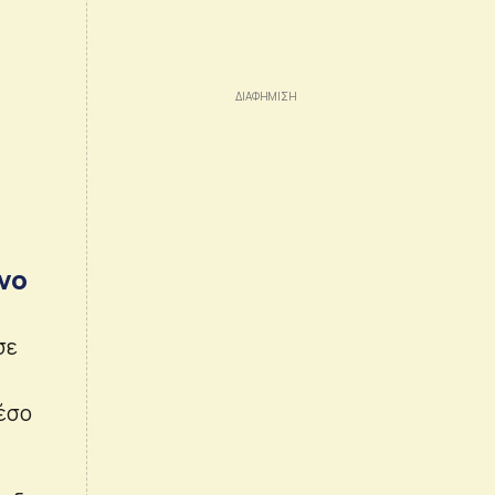
νο
σε
μέσο