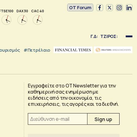
OT Forum
FTSE 100
DAX 30
CAC 40
Γ.Δ:
ΤΖΙΡΟΣ:
ουρισμός
#Πετρέλαιο
Εγγραφείτε στο OT Newsletter για την
καθημερινή σας ενημέρωση με
ειδήσεις από την οικονομία, τις
επιχειρήσεις, τις αγορές και τα διεθνή.