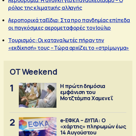
Αεροδρόμια: Η ανάγκη για επανασχεδιασμό – Ο
ρόλος της κλιματικής αλλαγής
Αεροπορικά ταξίδια: Στα προ πανδημίας επίπεδα
οι παγκόσμιες αερομεταφορές τον Ιούλιο
Τουρισμός: Οι καταναλωτές πήραν την
«εκδίκησή» τους – Τώρα αρχίζει το «στρίμωγμα»
OT Weekend
1
Η πρώτη δημόσια
εμφάνιση του
Μοτζτάμπα Χαμενεΐ
2
e-ΕΦΚΑ – ΔΥΠΑ: Ο
«χάρτης» πληρωμών έως
14 Αυγούστου