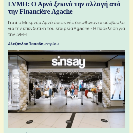
LVMH: Ο Αρνό ξεκινά την αλλαγή από
την Financière Agache
Γιατί ο Μπερνάρ Αρνό όρισε νέο διευθύνοντα σύμβουλο
για την επενδυτική του εταιρεία Agache - Η πρόκληση για
την LVMH
Αλεξάνδρα Παπαδημητρίου