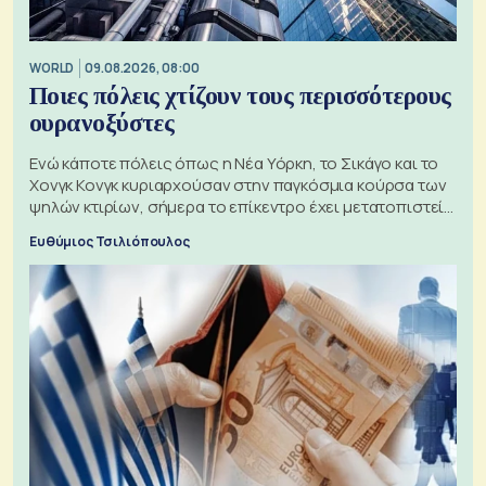
WORLD
09.08.2026, 08:00
Ποιες πόλεις χτίζουν τους περισσότερους
ουρανοξύστες
Ενώ κάποτε πόλεις όπως η Νέα Υόρκη, το Σικάγο και το
Χονγκ Κονγκ κυριαρχούσαν στην παγκόσμια κούρσα των
ψηλών κτιρίων, σήμερα το επίκεντρο έχει μετατοπιστεί
προς την Ασία
Ευθύμιος Τσιλιόπουλος