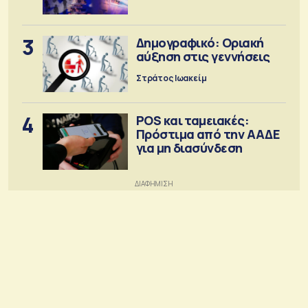
3
Δημογραφικό: Οριακή
αύξηση στις γεννήσεις
Στράτος Ιωακείμ
4
POS και ταμειακές:
Πρόστιμα από την ΑΑΔΕ
για μη διασύνδεση