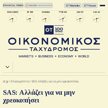
ΟΤ Markets
OT Forum
DOW JONES
SP 500
NASDAQ
FTSE 100
DAX 30
CAC 40
MARKETS
BUSINESS
ECONOMY
WORLD
Χ.Α.
ot.gr
/
Επικαιρότητα
/
SAS: Αλλάζει για να μην χρεοκοπήσει
SAS: Αλλάζει για να μην
χρεοκοπήσει