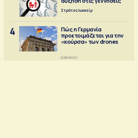
αύξηση στις γεννήσεις
Στράτος Ιωακείμ
4
Πώς η Γερμανία
προετοιμάζεται για την
«κούρσα» των drones