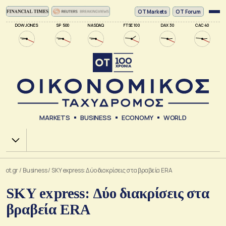
ΟΤ Markets
OT Forum
DOW JONES
SP 500
NASDAQ
FTSE 100
DAX 30
CAC 40
MARKETS
BUSINESS
ECONOMY
WORLD
Χ.Α.
ot.gr
/
Business
/
SKY express: Δύο διακρίσεις στα βραβεία ERA
SKY express: Δύο διακρίσεις στα
βραβεία ERA