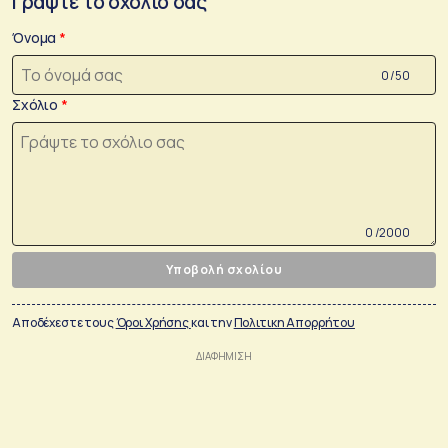
Γράψτε το σχόλιο σας
Όνομα
0 /50
Σχόλιο
0 /2000
Υποβολή σχολίου
Αποδέχεστε τους
Όροι Χρήσης
και την
Πολιτικη Απορρήτου