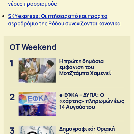
νέους προορισμούς
SKY express: Οι πτήσεις από και προς το
αεροδρόμιο της Ρόδου συνεχίζονται κανονικά
OT Weekend
1
Η πρώτη δημόσια
εμφάνιση του
Μοτζτάμπα Χαμενεΐ
2
e-ΕΦΚΑ – ΔΥΠΑ: Ο
«χάρτης» πληρωμών έως
14 Αυγούστου
3
Δημογραφικό: Οριακή