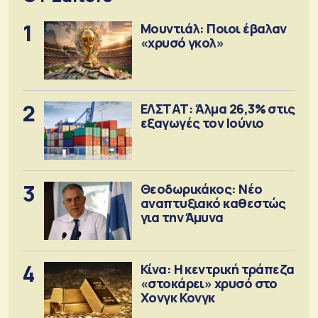
1
Μουντιάλ: Ποιοι έβαλαν
«χρυσό γκολ»
2
ΕΛΣΤΑΤ: Άλμα 26,3% στις
εξαγωγές τον Ιούνιο
3
Θεοδωρικάκος: Νέο
αναπτυξιακό καθεστώς
για την Άμυνα
4
Κίνα: Η κεντρική τράπεζα
«στοκάρει» χρυσό στο
Χονγκ Κονγκ