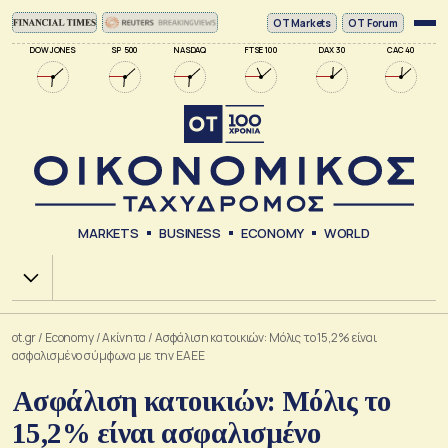
ΟΤ Markets
OT Forum
DOW JONES
SP 500
NASDAQ
FTSE 100
DAX 30
CAC 40
MARKETS
BUSINESS
ECONOMY
WORLD
Χ.Α.
ot.gr
/
Economy
/
Ακίνητα
/
Ασφάλιση κατοικιών: Μόλις το 15,2% είναι
ασφαλισμένο σύμφωνα με την ΕΑΕΕ
Ασφάλιση κατοικιών: Μόλις το
15,2% είναι ασφαλισμένο