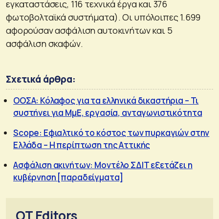
εγκαταστάσεις, 116 τεχνικά έργα και 376
φωτοβολταϊκά συστήματα). Οι υπόλοιπες 1.699
αφορούσαν ασφάλιση αυτοκινήτων και 5
ασφάλιση σκαφών.
Σχετικά άρθρα:
ΟΟΣΑ: Κόλαφος για τα ελληνικά δικαστήρια – Τι
συστήνει για ΜμΕ, εργασία, ανταγωνιστικότητα
Scope: Εφιαλτικό το κόστος των πυρκαγιών στην
Ελλάδα – Η περίπτωση της Αττικής
Ασφάλιση ακινήτων: Μοντέλο ΣΔΙΤ εξετάζει η
κυβέρνηση [παραδείγματα]
OT Editors