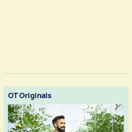
OT Originals