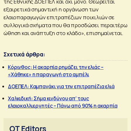
της Εθνικής ΔΟΕΠΕΛ και όχι μόνο. Θεωρείται
εξαιρετικά σημαντική η οργάνωση των
ελαιοπαραγωγών επιτραπέζιων ποικιλιών σε
συλλογικά σχήματα που θα προσδώσει περαιτέρω
ώθηση και ανάπτυξη στο κλάδο», επισημαίνεται.
Σχετικά άρθρα:
Κόρινθος: Η ακαρπία ρημάζει την ελιάς –
«Χάθηκε» η παραγωγή στο αμπέλι
ΔΟΕΠΕΛ: Καμπανάκι για την επιτραπέζια ελιά
Χαλκιδική: Σήμα κινδύνου απ’ τους
ελαιοκαλλιεργητές – Πάνω από 90% η ακαρπία
OT Editors