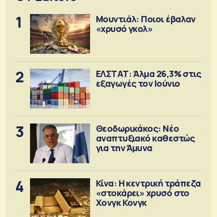
1
Μουντιάλ: Ποιοι έβαλαν
«χρυσό γκολ»
2
ΕΛΣΤΑΤ: Άλμα 26,3% στις
εξαγωγές τον Ιούνιο
3
Θεοδωρικάκος: Νέο
αναπτυξιακό καθεστώς
για την Άμυνα
4
Κίνα: Η κεντρική τράπεζα
«στοκάρει» χρυσό στο
Χονγκ Κονγκ