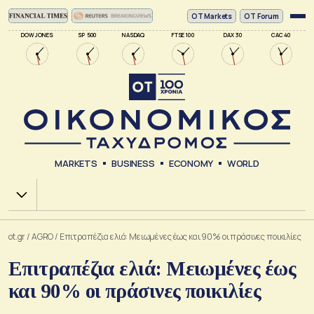
ΟΤ Markets
OT Forum
DOW JONES
SP 500
NASDAQ
FTSE 100
DAX 30
CAC 40
MARKETS
BUSINESS
ECONOMY
WORLD
Χ.Α.
ot.gr
/
AGRO
/
Επιτραπέζια ελιά: Μειωμένες έως και 90% οι πράσινες ποικιλίες
Επιτραπέζια ελιά: Μειωμένες έως
και 90% οι πράσινες ποικιλίες