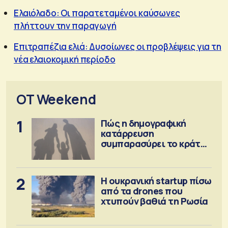
Ελαιόλαδο: Οι παρατεταμένοι καύσωνες
πλήττουν την παραγωγή
Επιτραπέζια ελιά: Δυσοίωνες οι προβλέψεις για τη
νέα ελαιοκομική περίοδο
OT Weekend
1
Πώς η δημογραφική
κατάρρευση
συμπαρασύρει το κράτος
πρόνοιας
2
Η ουκρανική startup πίσω
από τα drones που
χτυπούν βαθιά τη Ρωσία