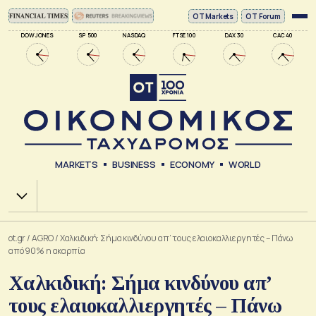
ΟΤ Markets
OT Forum
DOW JONES
SP 500
NASDAQ
FTSE 100
DAX 30
CAC 40
MARKETS
BUSINESS
ECONOMY
WORLD
Χ.Α.
ot.gr
/
AGRO
/
Χαλκιδική: Σήμα κινδύνου απ’ τους ελαιοκαλλιεργητές – Πάνω
από 90% η ακαρπία
Χαλκιδική: Σήμα κινδύνου απ’
τους ελαιοκαλλιεργητές – Πάνω