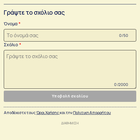
Γράψτε το σχόλιο σας
Όνομα
0 /50
Σχόλιο
0 /2000
Υποβολή σχολίου
Αποδέχεστε τους
Όροι Χρήσης
και την
Πολιτικη Απορρήτου