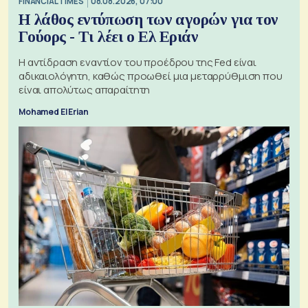
FINANCIAL TIMES
08.08.2026, 07:00
Η λάθος εντύπωση των αγορών για τον
Γούορς - Τι λέει ο Ελ Εριάν
Η αντίδραση εναντίον του προέδρου της Fed είναι
αδικαιολόγητη, καθώς προωθεί μια μεταρρύθμιση που
είναι απολύτως απαραίτητη
Mohamed El Erian