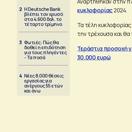
Αναρτήθηκαν στην 
2
Η Deutsche Bank
κυκλοφορίας
2024.
βλέπει τον χρυσό
στα 4.600 δολ. το
τέταρτο τρίμηνο
Τα τέλη κυκλοφορίας 
την τρέχουσα και θα
3
Φωτιές: Πώς θα
δοθεί η επιδότηση
Τεράστια προσοχή γ
για τους πληγέντες
30.000 ευρώ
- Τα ποσά
4
Νέες 8.000 θέσεις
εργασίας για
ανέργους 55 ετών
και άνω