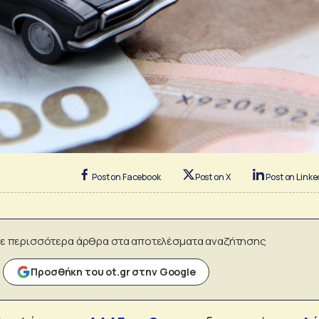
Post on Facebook
Post on X
Post on Linke
ε περισσότερα άρθρα στα αποτελέσματα αναζήτησης
Προσθήκη του ot.gr στην Google