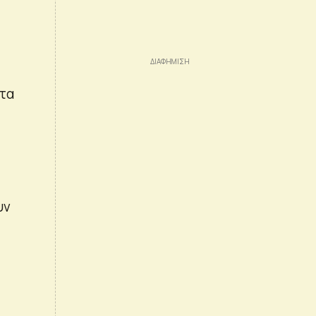
 τα
υν