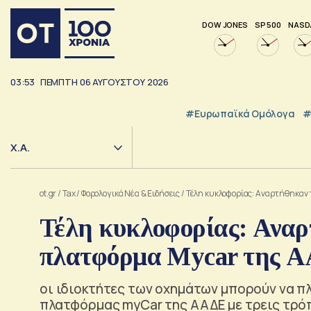
DOW JONES
SP 500
NASD
03:53
ΠΕΜΠΤΗ
06
ΑΥΓΟΥΣΤΟΥ
2026
#Ευρωπαϊκά Ομόλογα
#
Χ.Α.
ot.gr
/
Tax
/
Φορολογικά Νέα & Eιδήσεις
/
Τέλη κυκλοφορίας: Αναρτήθηκαν
Τέλη κυκλοφορίας: Αναρ
πλατφόρμα Μycar της 
οι ιδιοκτήτες των οχημάτων μπορούν να π
πλατφόρμας myCar της ΑΑΔΕ με τρεις τρό