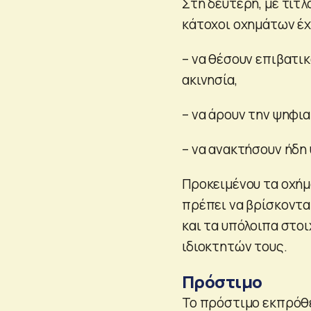
Στη δεύτερη, με τίτλ
κάτοχοι οχημάτων έχ
– να θέσουν επιβατι
ακινησία,
– να άρουν την ψηφια
– να ανακτήσουν ήδη
Προκειμένου τα οχήμ
πρέπει να βρίσκονται
και τα υπόλοιπα στο
ιδιοκτητών τους.
Πρόστιμο
Το πρόστιμο εκπρόθ