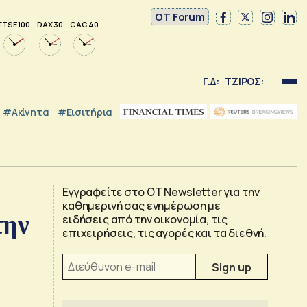
OT Forum
FTSE 100
DAX 30
CAC 40
Γ.Δ:
ΤΖΙΡΟΣ:
#Ακίνητα
#εισιτήρια
Εγγραφείτε στο OT Newsletter για την
καθημερινή σας ενημέρωση με
την
ειδήσεις από την οικονομία, τις
επιχειρήσεις, τις αγορές και τα διεθνή.