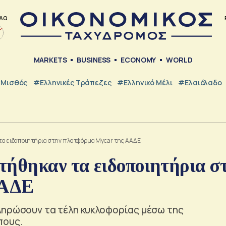
AQ
MARKETS
BUSINESS
ECONOMY
WORLD
Μισθός
#ελληνικές Τράπεζες
#Ελληνικό Μέλι
#Ελαιόλαδο
 τα ειδοποιητήρια στην πλατφόρμα Μycar της AAΔΕ
τήθηκαν τα ειδοποιητήρια σ
AAΔΕ
ληρώσουν τα τέλη κυκλοφορίας μέσω της
πους.