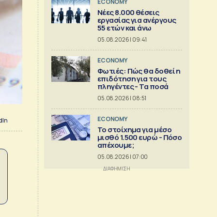
ECONOMY
Νέες 8.000 θέσεις
εργασίας για ανέργους
55 ετών και άνω
05.08.2026 | 09:41
ECONOMY
Φωτιές: Πώς θα δοθεί η
επιδότηση για τους
πληγέντες - Τα ποσά
05.08.2026 | 08:51
ECONOMY
dIn
Το στοίχημα για μέσο
μισθό 1.500 ευρώ - Πόσο
απέχουμε;
05.08.2026 | 07:00