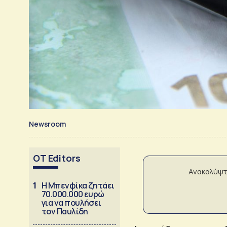
Newsroom
OT Editors
Ανακαλύψτ
1
Η Μπενφίκα ζητάει
70.000.000 ευρώ
για να πουλήσει
τον Παυλίδη