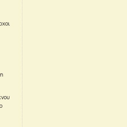
οχοι
ση
ένου
ο