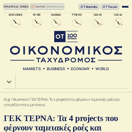
ΟΤ Markets
OT Forum
DOW JONES
SP 500
NASDAQ
FTSE 100
DAX 30
CAC 40
MARKETS
BUSINESS
ECONOMY
WORLD
Χ.Α.
ot.gr
/
Business
/
ΓΕΚ ΤΕΡΝΑ: Τα 4 projects που φέρνουν ταμειακές ροές και
υπεραξία στους μετόχους
ΓΕΚ ΤΕΡΝΑ: Τα 4 projects που
φέρνουν ταμειακές ροές και