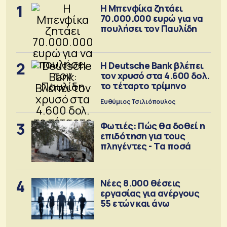
1
Η Μπενφίκα ζητάει
70.000.000 ευρώ για να
πουλήσει τον Παυλίδη
2
Η Deutsche Bank βλέπει
τον χρυσό στα 4.600 δολ.
το τέταρτο τρίμηνο
Ευθύμιος Τσιλιόπουλος
3
Φωτιές: Πώς θα δοθεί η
επιδότηση για τους
πληγέντες - Τα ποσά
4
Νέες 8.000 θέσεις
εργασίας για ανέργους
55 ετών και άνω