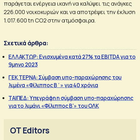
παράγεται ενέργεια ικανή να καλύψει τις ανάγκες
226.000 νοικοκυριών και να αποτρέψει την έκλυση
1.017.600 tn CO2 στην ατμόσφαιρα.
Σχετικά άρθρα:
ΕΛΛΑΚΤΩΡ: Ενισχυμένα κατά 27% τα EBITDA για το
9μηνο 2023
ΓΕΚ ΤΕΡΝΑ: Σύμβαση υπο-παραχώρησης του
λιμένα «Φίλιππος Β΄» για 40 χρόνια
ΤΑΙΠΕΔ: Υπεγράφη η σύμβαση υπο-παραχώρησης
για το λιμάνι «Φίλιππος Β’» του ΟΛΚ
OT Editors