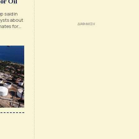
or Oil
p said in
lysts about
mates for