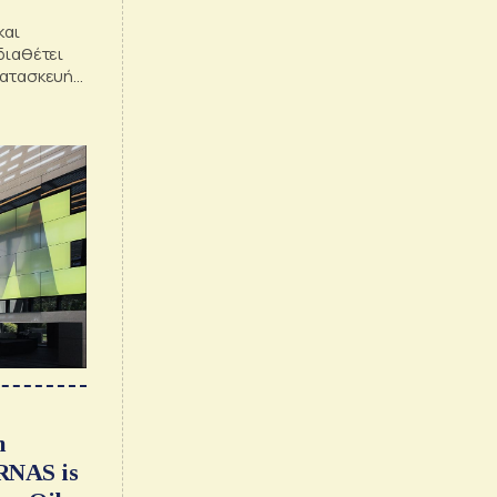
και
διαθέτει
κατασκευή
n
RNAS is