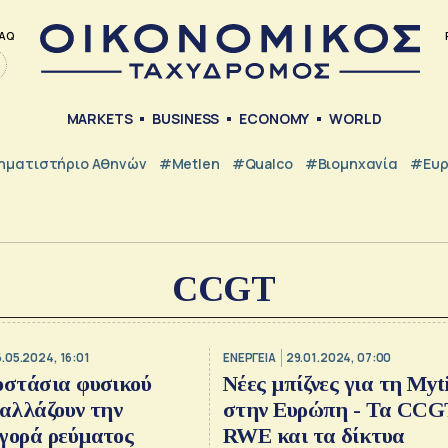
AQ
MARKETS
BUSINESS
ECONOMY
WORLD
ηματιστήριο Αθηνών
#metlen
#Qualco
#Βιομηχανία
#Ευ
CCGT
.05.2024, 16:01
ΕΝΕΡΓΕΙΑ
29.01.2024, 07:00
οστάσια φυσικού
Νέες μπίζνες για τη Myti
 αλλάζουν την
στην Ευρώπη - Τα CCGT
γορά ρεύματος
RWE και τα δίκτυα