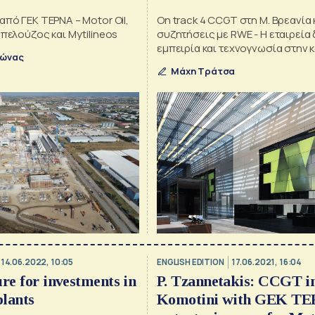
από ΓΕΚ ΤΕΡΝΑ – Motor Oil,
On track 4 CCGT στη Μ. Βρεανία 
οπελούζος και Mytilineos
συζητήσεις με RWE - Η εταιρεία 
εμπειρία και τεχνογνωσία στην 
λώνας
θερμικών μονάδων
Μάχη Τράτσα
14.06.2022, 10:05
ENGLISH EDITION
17.06.2021, 16:04
re for investments in
P. Tzannetakis: CCGT i
lants
Komotini with GEK TE