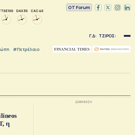
OT Forum
FTSE 100
DAX 30
CAC 40
Γ.Δ:
ΤΖΙΡΟΣ:
ρώπη
#Πετρέλαιο
lineos
, η