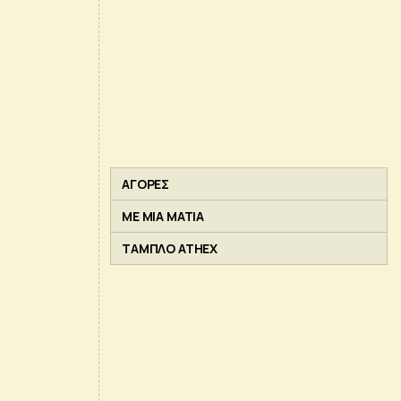
ΑΓΟΡΕΣ
ΜΕ ΜΙΑ ΜΑΤΙΑ
ΤΑΜΠΛΟ ATHEX