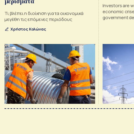
μερίσματα
Investors are 
economic crises
Τι βλέπει η διοίκηση για τα οικονομικά
government deci
μεγέθη τις επόμενες περιόδους
prices
Χρήστος Κολώνας