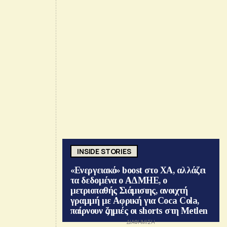
INSIDE STORIES
«Ενεργειακό» boost στο ΧΑ, αλλάζει
τα δεδομένα ο ΑΔΜΗΕ, ο
μετριοπαθής Σιάμισιης, ανοιχτή
γραμμή με Αφρική για Coca Cola,
παίρνουν ζημιές οι shorts στη Metlen