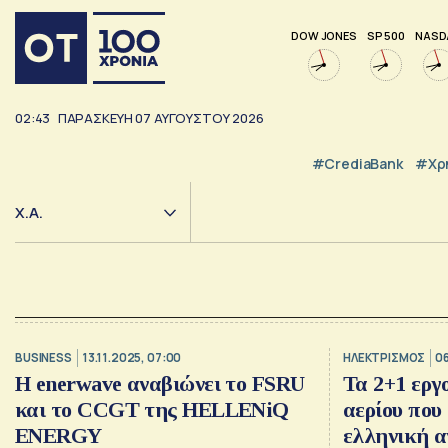
DOW JONES
SP 500
NASD
02:43
ΠΑΡΑΣΚΕΥΗ
07
ΑΥΓΟΥΣΤΟΥ
2026
#CrediaBank
#Χρ
Χ.Α.
BUSINESS
13.11.2025, 07:00
ΗΛΕΚΤΡΙΣΜΟΣ
06
Η enerwave αναβιώνει το FSRU
Τα 2+1 εργ
και το CCGT της HELLENiQ
αερίου που
ENERGY
ελληνική α