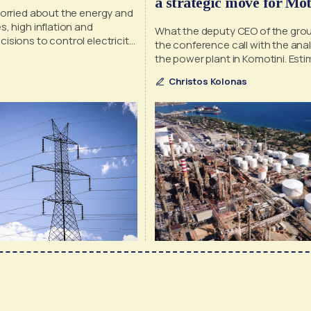
a strategic move for Mot
worried about the energy and
, high inflation and
What the deputy CEO of the grou
sions to control electricity
the conference call with the ana
the power plant in Komotini. Esti
the liquid fuel market.
Christos Kolonas