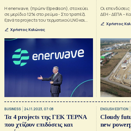
Η enerwave, (πρώην Elpedison), στοχεύει
Οι επενδύσεις 
σε μερίδιο 12% στο ρεύμα - Στο τραπέζι
ΔΕΗ - ΔΕΠΑ – Κ
ξανά τα projects του τερματικού LNG και
Χρήστος Κο
της νέας μονάδας αερίου
Χρήστος Κολώνας
BUSINESS
24.11.2023, 07:08
ENGLISH EDITION
Τα 4 projects της ΓΕΚ ΤΕΡΝΑ
Cloudy futu
που χτίζουν επιδόσεις και
new powerp