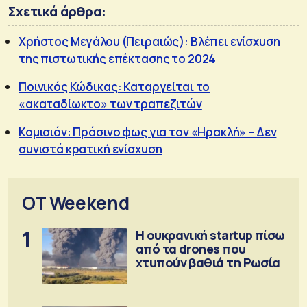
Σχετικά άρθρα:
Χρήστος Μεγάλου (Πειραιώς): Βλέπει ενίσχυση
της πιστωτικής επέκτασης το 2024
Ποινικός Κώδικας: Καταργείται το
«ακαταδίωκτο» των τραπεζιτών
Κομισιόν: Πράσινο φως για τον «Ηρακλή» – Δεν
συνιστά κρατική ενίσχυση
OT Weekend
1
Η ουκρανική startup πίσω
από τα drones που
χτυπούν βαθιά τη Ρωσία