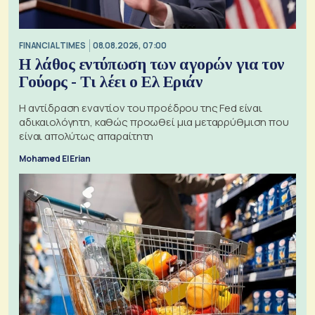
FINANCIAL TIMES
08.08.2026, 07:00
Η λάθος εντύπωση των αγορών για τον
Γούορς - Τι λέει ο Ελ Εριάν
Η αντίδραση εναντίον του προέδρου της Fed είναι
αδικαιολόγητη, καθώς προωθεί μια μεταρρύθμιση που
είναι απολύτως απαραίτητη
Mohamed El Erian