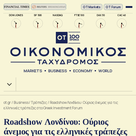
ΟΤ Markets
OT Forum
DOW JONES
SP 500
NASDAQ
FTSE 100
DAX 30
CAC 40
MARKETS
BUSINESS
ECONOMY
WORLD
Χ.Α.
ot.gr
/
Business
/
Τράπεζες
/
Roadshow Λονδίνου: Ούριος άνεμος για τις
ελληνικές τράπεζες στο Greek Investment Forum
Roadshow Λονδίνου: Ούριος
άνεμος για τις ελληνικές τράπεζες