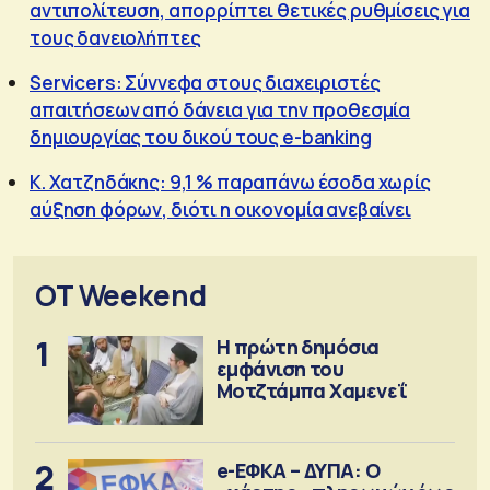
αντιπολίτευση, απορρίπτει θετικές ρυθμίσεις για
τους δανειολήπτες
Servicers: Σύννεφα στους διαχειριστές
απαιτήσεων από δάνεια για την προθεσμία
δημιουργίας του δικού τους e-banking
Κ. Χατζηδάκης: 9,1 % παραπάνω έσοδα χωρίς
αύξηση φόρων, διότι η οικονομία ανεβαίνει
OT Weekend
1
Η πρώτη δημόσια
εμφάνιση του
Μοτζτάμπα Χαμενεΐ
2
e-ΕΦΚΑ – ΔΥΠΑ: Ο