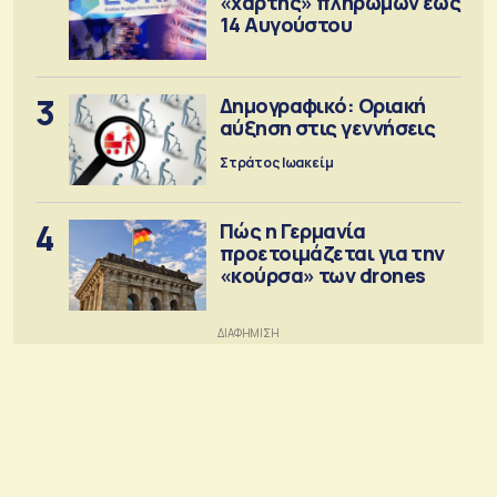
«χάρτης» πληρωμών έως
14 Αυγούστου
3
Δημογραφικό: Οριακή
αύξηση στις γεννήσεις
Στράτος Ιωακείμ
4
Πώς η Γερμανία
προετοιμάζεται για την
«κούρσα» των drones