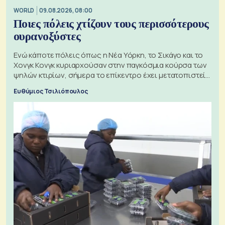
WORLD
09.08.2026, 08:00
Ποιες πόλεις χτίζουν τους περισσότερους
ουρανοξύστες
Ενώ κάποτε πόλεις όπως η Νέα Υόρκη, το Σικάγο και το
Χονγκ Κονγκ κυριαρχούσαν στην παγκόσμια κούρσα των
ψηλών κτιρίων, σήμερα το επίκεντρο έχει μετατοπιστεί
προς την Ασία
Ευθύμιος Τσιλιόπουλος