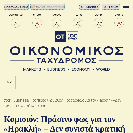
ΟΤ Markets
OT Forum
DOW JONES
SP 500
NASDAQ
FTSE 100
DAX 30
CAC 40
MARKETS
BUSINESS
ECONOMY
WORLD
Χ.Α.
ot.gr
/
Business
/
Τράπεζες
/
Κομισιόν: Πράσινο φως για τον «Ηρακλή» – Δεν
συνιστά κρατική ενίσχυση
Κομισιόν: Πράσινο φως για τον
«Ηρακλή» – Δεν συνιστά κρατική